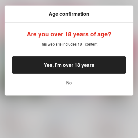
サンプル
サンプル
サンプル
Age confirmation
再販希望
カート
カート
Are you over 18 years of age?
This web site includes 18+ content.
Yes, I'm over 18 years
No
アストライアの羽衣
Every day is a good
あこがれの年上おねえ
day!
さんとラブコメする大
３９．
/
39郎
学生利吉くんの話
プラチナアニタリプ
/
らりるれるるる
/
るり
18禁
ラキアト玲
1,257
円
1,287
（税込）
円
（税込）
18禁
落第忍者乱太郎
Dr.STONE
1,572
山田利吉×女夢主
円
（税込）
スタンリー×Dr.XENO