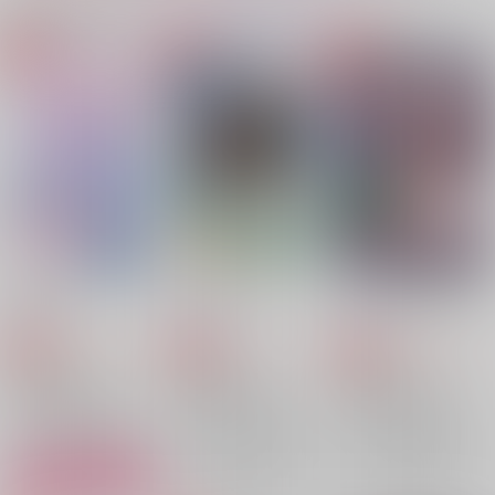
同人ランキング
ランキングポータルはコチラ！
No.1
No.2
No.2
【Dr.STONE】
【Dr.STONE】
【呪術廻戦】
【落第忍者乱太郎】
はるゆわい
ふたりぐらし3
ふたりぐらし再録
【僕のヒーローアカデミア】
【僕のヒーローアカデミア】
suisei
imakoko
imakoko
1,257
787
1,572
円
円
専売
専売
円
専売
（税込）
（税込）
（税込）
鬼滅の刃
鬼滅の刃
鬼滅の刃
冨岡義勇×竈門炭治郎
冨岡義勇×竈門炭治郎
冨岡義勇×竈門炭治郎
サンプル
サンプル
サンプル
再販希望
再販希望
カート