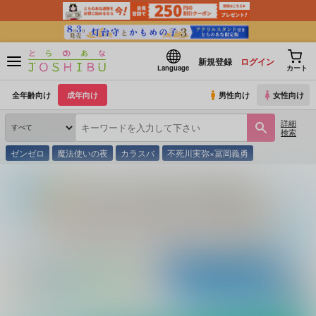
新規登録
ログイン
Language
カート
全年齢向け
成年向け
男性向け
女性向け
詳細
検索
ゼンゼロ
魔法使いの夜
カラスバ
不死川実弥×冨岡義勇