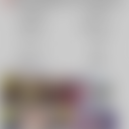
【2026/5/7より】再販投票システム・アップデートのお知らせ（2026.05.07 掲載）
重要
【2026/4/1より】とらのあなプレミアム、新支払い方法＆新プラン導入のお知らせ（2026.03.09 掲載）
重要
同人誌(全年齢)
同人誌(成年)
おまとめサイクル「定期便(月2)」一般会員様の利用再開のお知らせ（2026.02.05 掲載）
重要
同人特集(Vtuber)
同人特集(オリジナル)
「とらのあな×駿河屋日本橋乙女同人誌館」通販店頭受取サービス開始のお知らせ（2026.01.05 更新｜2025.12.30 掲載）
重要
【2025/12/1より】「通販ポイント⇒とらコイン変換キャンペーン」終了のお知らせ（2025.11.21 掲載）
重要
同人アイテム
ボドゲ特集
個人情報保護方針の改定について（2025.09.19 更新｜2025.08.01 掲載）
重要
ポイント付与・管理体制改定のお知らせ（2024.11.20 掲載）
重要
コミック・ラノベ
ホビー
全てのお知らせを見る
映像/音楽/ゲーム
電子書籍
同人オススメ
同人TOP
【刀剣乱舞】
【TYPE-MOON】新刊特集