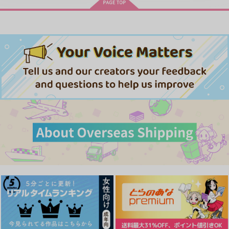
アイドルマスター SideM
ONING!～/宮野真守
体感予報 2
青と碧 2
きみは最愛のステラ 上下巻
ミルクなきみとビターな彼 2
「40までにしたい10のこと2」
LIMITLESS(初回限定盤)/蒼井
ドラマCD特装盤 (マンガ小冊
翔太
子セット)
愛とかいろいろあるところ
あなたは俺の運命でしょ！！
やらしく躾けて愛してあげる－Dom
最狂ヤンキーが僕だけに夢中な
／Subユニバース－２
件！？
ドラマCD「甘くて熱くて息も
cloud nine(古川 慎盤)/古川慎
できない 4」