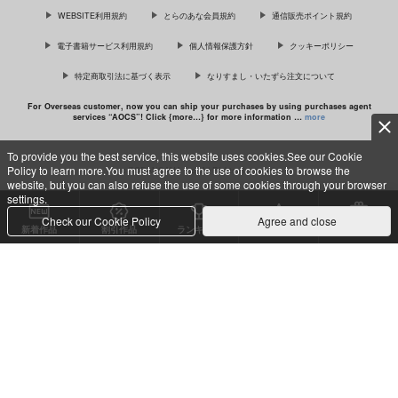
WEBSITE利用規約
とらのあな会員規約
通信販売ポイント規約
電子書籍サービス利用規約
個人情報保護方針
クッキーポリシー
特定商取引法に基づく表示
なりすまし・いたずら注文について
「ギヴンイラスト集 2」＆「ギヴン
イラスト集 モノクロSIDE 2」
For Overseas customer, now you can ship your purchases by using purchases agent
services “AOCS”! Click {more…} for more information …
more
To provide you the best service, this website uses cookies.See our Cookie
Policy to learn more.You must agree to the use of cookies to browse the
c TORANOANA Inc, All Rights Reserved.
website, but you can also refuse the use of some cookies through your browser
settings.
Check our Cookie Policy
Agree and close
新着作品
割引作品
ランキング
専売同人
特典付き