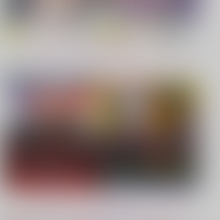
【原神】
【鬼滅の刃】
もっと見る！
同人ジャンル
ジャンル一覧
【鬼滅の刃】
【僕のヒーローアカデミア】
【鬼滅の刃】
【プロジェクトセカイ】
【Dr.STONE】
【鬼滅の刃】
もっと見る！