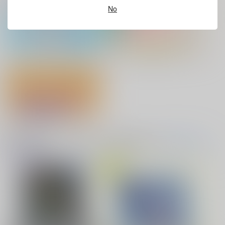
No
No.9
アクリル系グッズ PickUp！
缶バッジ・アクリルバッジ・レザー
バイトの宮川君は店長が好き 2
腐男子も歩けば恋に沼る
バッジ
出来損ないのラブソング Riff
兎太と烏堂
『フィギュア』Pick UP！
どうぞ、しばしの戯れ
を！
音楽・映像・ゲームオススメ
音楽/映像/ゲーム
(全年齢に飛びます)
はたけおこし
TOPへ(全年齢)
629
円
専売
（税込）
花金ラブアクシデント!
絶対ど～しても楽していきたいっ!
呪術廻戦
五条悟×禪院直哉
サンプル
再販希望