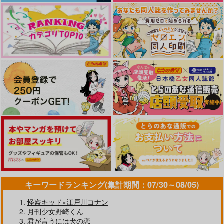
なんかもうあーあって感じ。2 特装
僕の愛しいよなさん
版
うたの☆プリンスさまっ♪HE
★VENSドラマCD「BLACK G
ARDEN-memento-」
黄泉のツガイ
エンドロールは地獄まで 2
嘘つきなキスで今日もバイバイ
好きとおかえり
25時、赤坂で 6
キーワードランキング(集計期間：07/30～08/05)
クールぶり男子と激重男子 1
恋のふりして君を呼ぶ
怪盗キッド×江戸川コナン
月刊少女野崎くん
君が言うには犬の恋