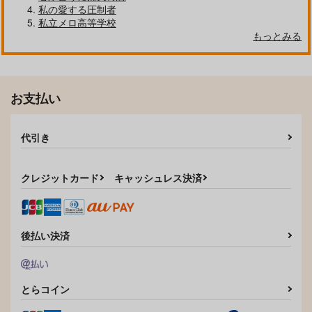
私の愛する圧制者
私立メロ高等学校
もっとみる
自分しか知らない彼氏の一面 1
明日もきみに会いに行く 2
お支払い
平野と鍵浦 7
せんせいの金曜日
代引き
クレジットカード
キャッシュレス決済
そんなに言うなら抱いてやる
ファミレス行こ。 下
後払い決済
とらコイン
オレはお前に推されたい!!
隠れ狼と流され子羊