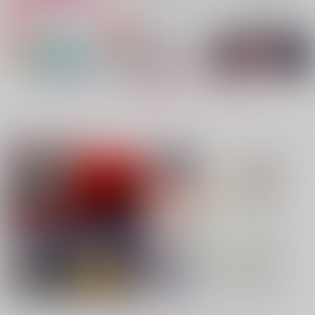
No.4
No.5
No.6
もっと見る！
注目コンテンツ
にたものおさななじみ
ENIGMA謎愛
情焔に灼かれる
星屑ゼリー
自由汁液
松と蠣
550
1,100
787
円
円
専売
専売
円
（税込）
（税込）
（税込）
僕のヒーローアカデミア
呪術廻戦
Fate/Grand Order
爆豪勝己×緑谷出久
五条悟×夏油傑
ジョン×リチャード
サンプル
サンプル
サンプル
再販希望
再販希望
カート