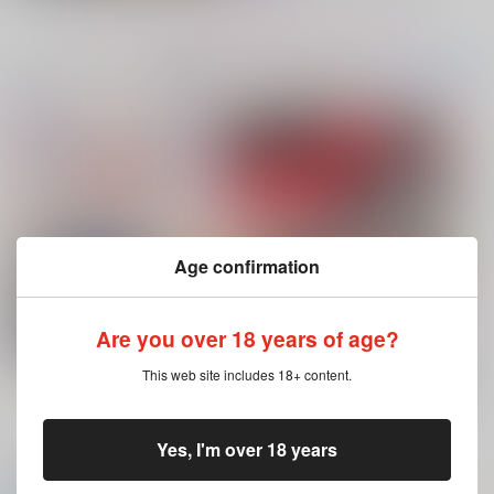
もっと見る！
No.7
No.8
No.9
コミック・ラノベ・雑誌オススメ
書籍TOP(全年
(全年齢に飛びます)
齢)
今日のランキングベスト100
灰色と赤
Age confirmation
ありふれた日々を
会計サマは発情期！？
30年後WEBLOG 2
鯛
白出書店
そそもり屋
Are you over 18 years of age?
550
787
550
円
円
専売
専売
円
専売
（税込）
（税込）
（税込）
灯台守とかもめの子 3
ヤリチン☆ビッチ部 7
崩壊：スターレイル
Re:ゼロから始める異世界生活
吸血鬼すぐ死ぬ
This web site includes 18+ content.
ファイノン×モーディス
ユリウス×スバル
ロナルド×ドラルク
もっと見る！
サンプル
サンプル
サンプル
Yes, I'm over 18 years
再販希望
再販希望
再販希望
ホビーオススメ
ホビーTOP(全年齢)
(全年齢に飛びます)
俺の可愛い弟は 2
変態ストーカーに狙われてます 5