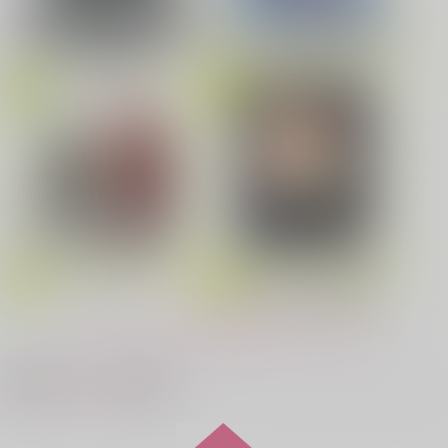
鬼上司・獄寺さんは暴かれたい。 6
恋してくれるな、マイバディ
劇場版「鬼滅の刃」無限城編
第一章 猗窩座再来(完全生産限
Fate/Grand Order Original S
定版) (アクリルスタッキングB
oundtrack VIII(初回仕様限定
OX付限定版)
盤)
みなと商事コインランドリー 7
光が死んだ夏 9
悲劇の元凶となる最強外道ラ
夜明けの唄 7
ふたりのけもの 2
スボス女王は民の為に尽くし
ます。Season2
春夏秋冬代行者 春の舞
もっと見る！
忠犬部下とツンデレ少尉 2
じょうずに我慢できるまで
最近チェックした作品
MAMORU MIYANO ASIA LIV
E TOUR 2025-2026 ～VACATI