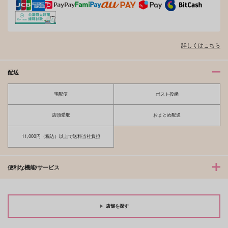
夫を味方にする方法 5
甘くて熱くて息もできない 4
詳しくはこちら
配送
宅配便
ポスト投函
北山くんと南谷くん －お付き合い1
ふたりよがりなメルティチャーム 1
年目－&西湖くんと東川くん 1
店頭受取
おまとめ配送
11,000円（税込）以上で送料当社負担
佐々木と宮野 11
理想的恋愛の条件 4 特装版
便利な機能/サービス
店舗を探す
最終電車 second time
推しカプの攻に攻められる俺の話