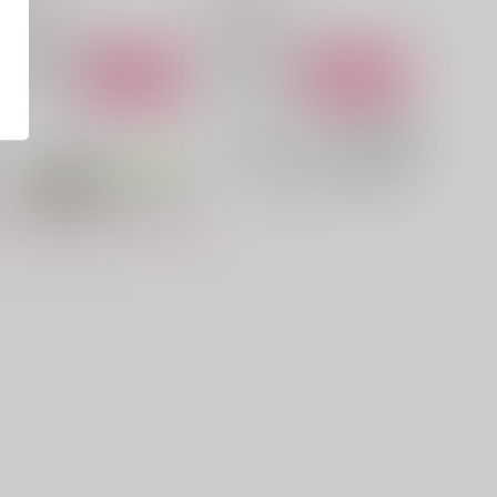
29
550
円
円
（税込）
（税込）
桑名江×豊前江
豊前江×松井江
サンプル
作品詳細
サンプル
作品詳細
いっぱいすき。
DAZZLING2
こころのこり
とまとリゾット
87
770
円
円