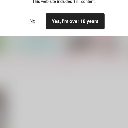
629
787
6
This web site includes 18+ content.
円
円
（税込）
（税込）
桑名江×豊前江
豊前江×桑名江
サンプル
作品詳細
サンプル
作品詳細
No
Yes, I'm over 18 years
もっと見る！
朝露 光る
刀さに本６
世界の果てまで
幸漫
315
1,998
7
円
円