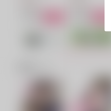
787
315
円
円
（税込）
（税込）
桑名江×豊前江
桑名江×豊前江
サンプル
作品詳細
サンプル
作品詳細
関連商品(サークル)
次の指令を実行してください
江の軽装本
Tautology
ナツノヲワリ
629
1,203
円
円