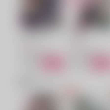
（税込）
（税込）
桑名江×豊前江
豊前江×篭手切江
サンプル
作品詳細
サンプル
作品詳細
帰る場所 （再販分）
初恋 番外編
からから
からから
787
315
円
円
（税込）
（税込）
刀剣乱舞
桑名江×豊前江
刀剣乱舞
桑名江×豊前江
サンプル
カート
サンプル
カー
関連商品(カップリング)
DAZZLING1
小さい桑名と現代遠征
とまとリゾット
圧力鍋
770
472
円
円
（税込）
（税込）