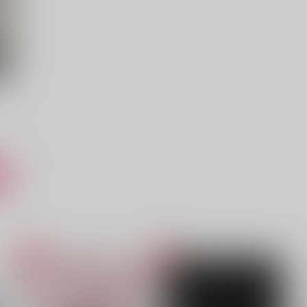
（税込）
（税込）
豊前江
豊前江
サンプル
作品詳細
サンプル
作品詳細
ト
僕のえっちなところ見て……
Sunny Side
種蒔AV部
果汁10％
1,870
865
1
円
円
（税込）
（税込）