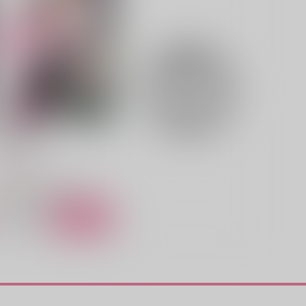
豊前江×篭手切江
豊前江×篭手切江
サンプル
作品詳細
サンプル
作品詳細
恋 番外編
からから
15
円
（税込）
刀剣乱舞
桑名江×豊前江
サンプル
カート