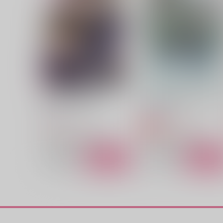
桑名江
桑名江×松井江
サンプル
作品詳細
サンプル
作品詳細
帰る場所 （再販分）
次の指令を実行してくださ
からから
Tautology
787
629
円
円
専売
（税込）
（税込）
刀剣乱舞
桑名江×豊前江
刀剣乱舞
桑名江×豊前江
サンプル
カート
サンプル
カー
ちいりいだあ
ニテヒナルモノ
ナツノヲワリ
オトノハ
944
629
円
円
（税込）
（税込）