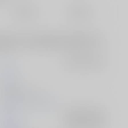
定期便（週1)
定期便（月2)
未定から
未定から
10日以内に発送
14日以内に発送
ana.jp/joshi_r/ec/item/040031320832 豊前江が極の修行に出る
江視点のお話。不安・恋慕・葛藤の中、桑名江の見つけたもの。
？
からから
入荷アラート
を設定
もったり
2025/08/31
同人誌 - 漫画/ Ａ５ 44p
2025/08/31 大地やすらぐ風の声
刀剣乱舞
入荷アラート
を設定
桑名江×豊前江
入荷アラート
を設定