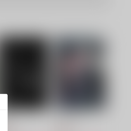
ひめごと
シャルウィダンス
o away
ふじだな