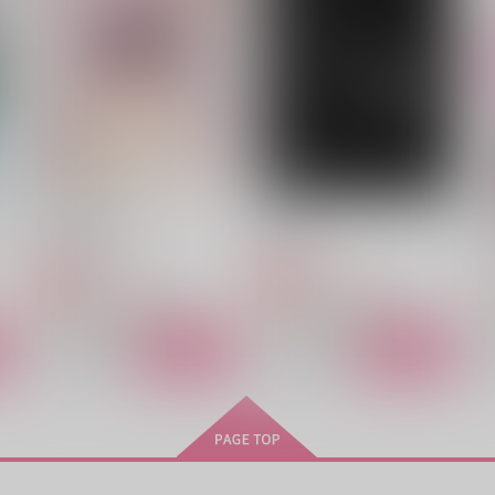
桑名江
桑名江×松井江
サンプル
作品詳細
サンプル
作品詳細
い
寝ても醒めても
ひめごと
初
Tautology
No away
629
629
3
円
円
専売
専売
（税込）
（税込）
刀剣乱舞
桑名江×豊前江
刀剣乱舞
桑名江×豊前江
ト
サンプル
カート
サンプル
カート