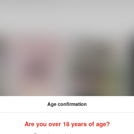
Age confirmation
寝ても醒めても
こころのまにまに
Are you over 18 years of age?
Tautology
SHINOZ!
N