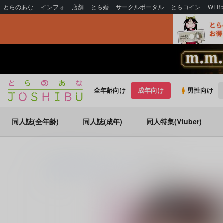
とらのあな
インフォ
店舗
とら婚
サークルポータル
とらコイン
WE
全年齢向け
成年向け
男性向け
同人誌(全年齢)
同人誌(成年)
同人特集(Vtuber)
とらのあな通販
同人誌
からから
帰る場所