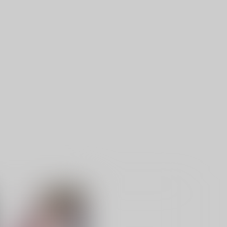
（税込）
（税込）
桑名江×松井江
桑名江×松井江
サンプル
作品詳細
サンプル
作品詳細
我がまま言霊お気に召すまま
Rutted Road
ナツノヲワリ
ナツノヲワリ
,415
2,515
円
円
（税込）
（税込）