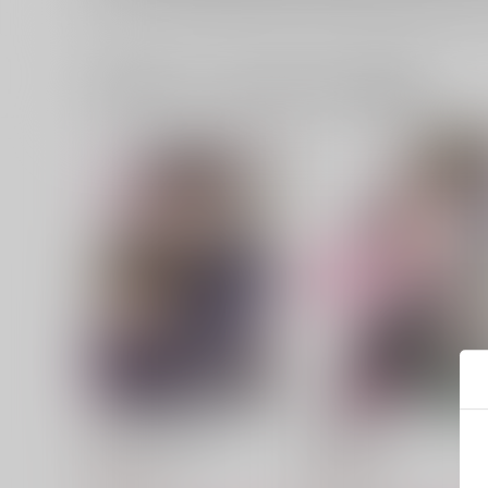
一緒に買われている同人作品または類似商品
帰る場所 （再販分）
初恋 番外編
からから
からから