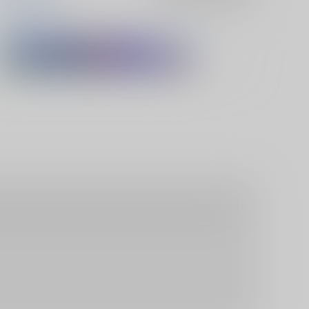
豊前江
桑名江