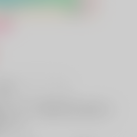
け
）
販希望
欲しいものリストに追加
る