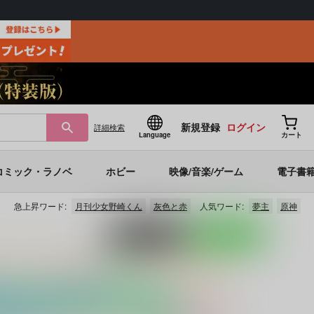
新規登録
ログイン
詳細
検索
Language
カート
コミック・ラノベ
ホビー
映像/音楽/ゲーム
電子書
急上昇ワード:
月刊少女野崎くん
灰色と赤
人気ワード:
夢主
原神
ポストする
LINEで送る