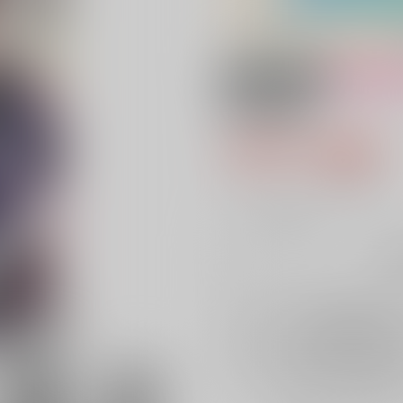
18禁
女性向
帰る場所
787円（税込
7
通販ポイント：
pt獲得
？
╳
：在庫なし
再
店舗在庫
を確認
再入荷を通知す