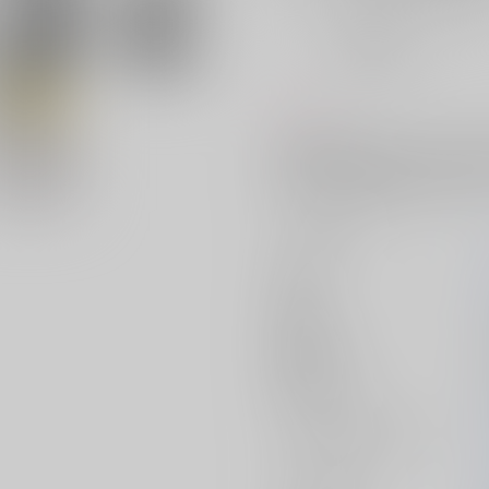
おまとめ目安と発送目安
?
毎度便
未定から
5日以内に発送
コメント
【再販分販売中】https://ec.torano
間、本丸を任され帰りを待つ桑名
帰ってきた豊前江の想いとは――
サークル名
作家
発行日
種別/サイズ
初出イベント
ジャンル/
サブジャンル
カップリング