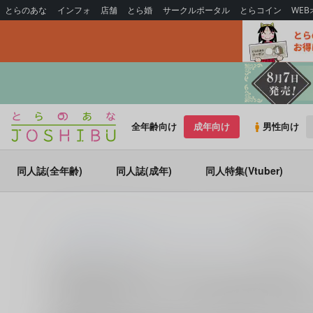
とらのあな
インフォ
店舗
とら婚
サークルポータル
とらコイン
WE
全年齢向け
成年向け
男性向け
同人誌(全年齢)
同人誌(成年)
同人特集(Vtuber)
とらのあな通販
同人誌
アイドリッシュセブン
四葉環×逢坂壮
四葉環×逢坂壮五 (
アイドリッシュセブン
四葉環×逢坂壮五 (
アイドリッシュセブン
)
に関する
同人誌
人気作品を多数揃えております。
四葉環×逢坂壮五
に関す