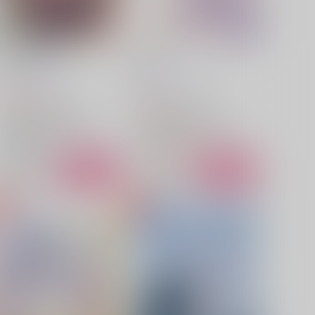
Apertio floris
Bright
Clover
/
月方未完
Clover
/
月方未完
2,000
787
円
円
（税込）
（税込）
アイドリッシュセブン
アイドリッシュセブン
四葉環×逢坂壮五
四葉環
四葉環×逢坂壮五
四葉環
逢坂壮五
七瀬陸
逢坂壮五
○：在庫あり
△：在庫残りわずか
サンプル
カート
サンプル
カート