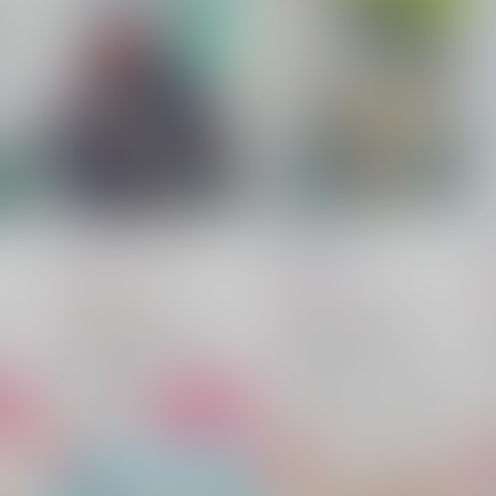
LOVEISALEVELER
解けない呪い
nix
/
みさ
orange100%
/
しい
1,729
787
円
円
（税込）
（税込）
アイドリッシュセブン
アイドリッシュセブン
四葉環×逢坂壮五
四葉環
四葉環×逢坂壮五
四葉環
逢坂壮五
逢坂壮五
○：在庫あり
×：在庫なし
ート
サンプル
カート
サンプル
再販希望