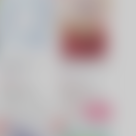
幸せは君の形をしている
I want to be the one for you
sazanami
/
さや
なつのあさ
/
よもぎ
315
1,257
円
円
（税込）
（税込）
アイドリッシュセブン
アイドリッシュセブン
四葉環×逢坂壮五
四葉環
四葉環×逢坂壮五
逢坂壮五
逢坂壮五
四葉環
×：在庫なし
△：在庫残りわずか
サンプル
再販希望
サンプル
カート