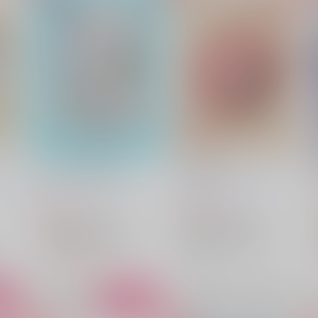
タクシーと王子さま
なんでもない
須菜
あもんちょ
/
まりせんせー
お花屋さん
/
はな(浅香)
787
1,100
円
円
（税込）
（税込）
アイドリッシュセブン
アイドリッシュセブン
四葉環×逢坂壮五
四葉環
四葉環×逢坂壮五
四葉環
逢坂壮五
逢坂壮五
△：在庫残りわずか
×：在庫なし
ート
サンプル
カート
サンプル
再販希望