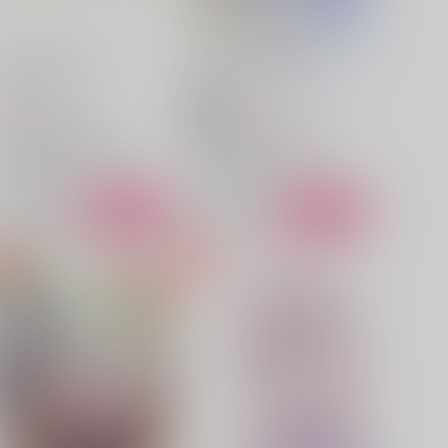
君のことがしりたい
夢の中まで全部見せて
hyggegge
/
むぐ
パステルプードル
/
なぎまる
629
787
円
円
18禁
（税込）
（税込）
アイドリッシュセブン
アイドリッシュセブン
四葉環×逢坂壮五
四葉環
四葉環×逢坂壮五
四葉環
逢坂壮五
逢坂壮五
○：在庫あり
○：在庫あり
サンプル
カート
サンプル
カート