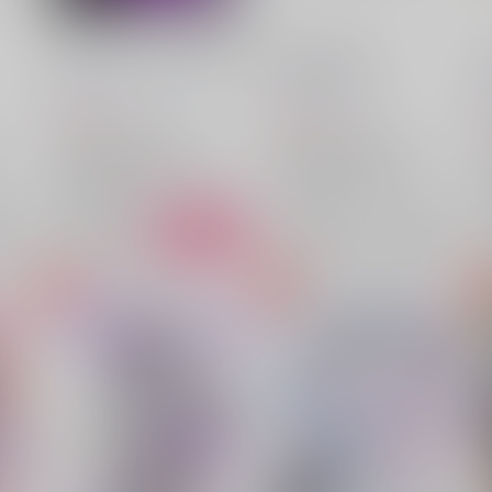
タマキ・イン・ソーゴランド
DOUBLE NOTE
月よ星よと
/
カピウス
おたべ水産
/
ウニ
545
629
円
円
（税込）
（税込）
アイドリッシュセブン
アイドリッシュセブン
四葉環×逢坂壮五
逢坂壮五
四葉環×逢坂壮五
四葉環
四葉環
逢坂壮五
○：在庫あり
×：在庫なし
希望
サンプル
カート
サンプル
再販希望