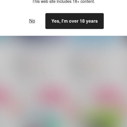
This web site includes 18+ content.
No
Yes, I'm over 18 years
えっちな勉強しちゃおっか。
さよならのうた 前編
まっしろ工房
/
真城
シロクロミライ
/
やみ
1,257
1,275
円
円
18禁
18禁
（税込）
（税込）
アイドリッシュセブン
アイドリッシュセブン
四葉環×逢坂壮五
四葉環
四葉環×逢坂壮五
四葉環
逢坂壮五
逢坂壮五
○：在庫あり
○：在庫あり
ート
サンプル
カート
サンプル
カート