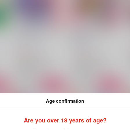
オーバーダビングミクスチャ
そーちゃんって/環くんって
ー [アコード]
女装すき！？
須菜
Clover
/
月方未完
orange100%
/
しい
2,245
1,100
円
円
（税込）
（税込）
アイドリッシュセブン
アイドリッシュセブン
四葉環×逢坂壮五
四葉環
四葉環×逢坂壮五
四葉環
逢坂壮五
逢坂壮五
○：在庫あり
○：在庫あり
ート
サンプル
カート
サンプル
カート
Age confirmation
Are you over 18 years of age?