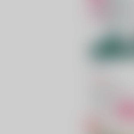
In the bed
no_ck
/
マツ
787
円
（税込）
アイドリッシュセブン
四葉環×逢坂壮五
四葉環
逢坂壮五
○：在庫あり
サンプル
カ