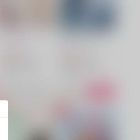
こっち、みてよ
それでも曇って泣いたなら
シロクロミライ
/
やみ
POSCO！
/
フジ村
1,275
400
円
円
（税込）
（税込）
アイドリッシュセブン
アイドリッシュセブン
四葉環×逢坂壮五
四葉環
四葉環×逢坂壮五
四葉環
逢坂壮五
逢坂壮五
×：在庫なし
○：在庫あり
サンプル
再販希望
サンプル
カート