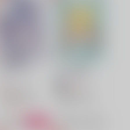
Catching Up to You
僕ときみの幽霊騒動
かにざんまい
/
こじま
毎日働いてえらい！
/
しち
660
550
円
円
18禁
（税込）
（税込）
アイドリッシュセブン
アイドリッシュセブン
四葉環×逢坂壮五
四葉環
四葉環×逢坂壮五
四葉環
逢坂壮五
逢坂壮五
△：在庫残りわずか
×：在庫なし
サンプル
カート
サンプル
再販希望