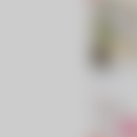
はい、ちーず！
カストル・ポルックス
/
川
315
円
（税込）
アイドリッシュセブン
四葉環×逢坂壮五
四葉環
逢坂壮五
△：在庫残りわずか
サンプル
カ