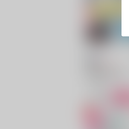
FICTION！
Lilium
/
える
787
円
18禁
（税込）
アイドリッシュセブン
四葉環×逢坂壮五
四葉環
逢坂壮五
○：在庫あり
サンプル
カ