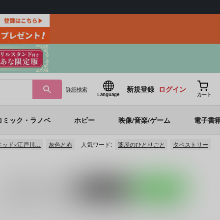
新規登録
ログイン
詳細
検索
Language
カート
コミック・ラノベ
ホビー
映像/音楽/ゲーム
電子書
キッド×江戸川…
灰色と赤
人気ワード:
薬屋のひとりごと
タペストリー
入荷アラート
を設定
ポストする
LINEで送る
「
タマキ・イン・ソーゴランド
(
月よ星よと
)」
など
に関する