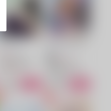
となりのプリズム
あんたのぜーんぶ俺に見せ
て！
sn-ya.
/
さの島
とりから
/
下野
787
円
（税込）
567
円
18禁
（税込）
アイドリッシュセブン
アイドリッシュセブン
四葉環×逢坂壮五
四葉環
四葉環×逢坂壮五
四葉環
逢坂壮五
△：在庫残りわずか
逢坂壮五
○：在庫あり
サンプル
カート
サンプル
カート