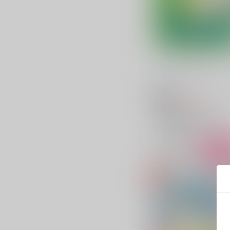
リバーシブルライフ
カストル・ポルックス
/
川
472
円
18禁
（税込）
アイドリッシュセブン
四葉環×逢坂壮五
四葉環
逢坂壮五
○：在庫あり
サンプル
カ