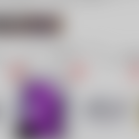
七瀬陸
メイア
電子書
成年
件
1188件