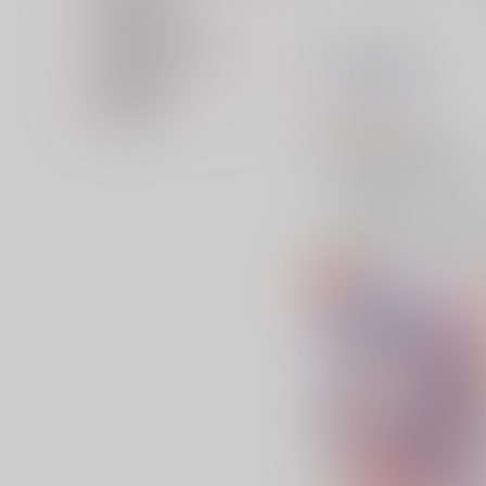
専売フラグ名
キャラクター名
PAIR DANCER
在庫状況
おたべ水産
/
ウニ
価格帯
629
円
（税込）
アイドリッシュセブン
四葉環×逢坂壮五
四葉環
逢坂壮五
×：在庫なし
サンプル
再販