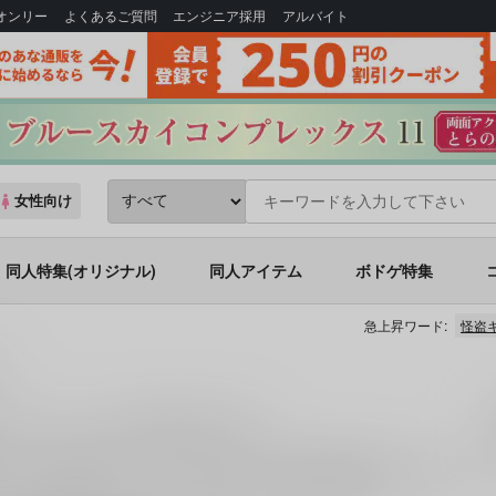
Bオンリー
よくあるご質問
エンジニア採用
アルバイト
女性向け
同人特集(オリジナル)
同人アイテム
ボドゲ特集
急上昇ワード:
怪盗
五
)カップリングの同人誌一覧
は、
1,188
件お取り扱いがございます。
「
PAIR DANCER
(
おたべ水産
)」
る
同人誌
を探すなら、とらのあな通販にお任せください。