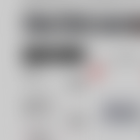
関連ジャンル
関連キャラクター
アイドリッシュ
四葉環
逢坂壮五
セブン
女性向け
全年齢
611
並び順
追加検索条件
追加キーワード
カテゴリ
対象年齢