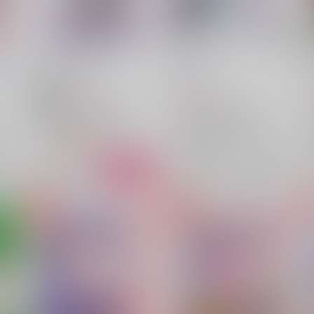
So Big Dream
442Hz
まる
けさらさら
/
毛皿
Fluorite
/
mii
787
787
円
円
18禁
（税込）
（税込）
アイドリッシュセブン
アイドリッシュセブン
四葉環×逢坂壮五
四葉環
四葉環×逢坂壮五
四葉環
逢坂壮五
逢坂壮五
△：在庫残りわずか
×：在庫なし
希望
サンプル
カート
サンプル
再販希望