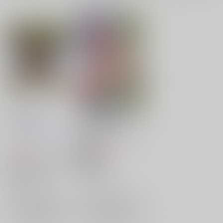
Cat Nap Pops
幻想郷エロ能力化異変
14東方猫龍童
フーリンキャットマー
ヒッツッツ
/
ひっつ
ク
/
谷高マーク
鳴紗
660
円
18禁
1,650
（税込）
円
（税込）
東方Project
東方Project
火焔猫燐
豪徳寺ミケ
豪徳寺ミケ
橙
山城たかね
駒草山如
×：在庫なし
×：在庫なし
サンプル
サンプル
再販希望
再販希望