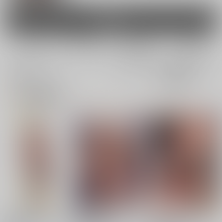
男性向け
電子書籍
電子書籍
全年齢
成年
全年齢
成年
16件
17件
0件
0件
表示
3カ
2カ
1カ
追加検索条件
ラ
ラ
ラ
ム
ム
ム
表
表
表
示
示
示
東方キーホルダー 豪
東方クリアファイル
東方クリアファイル