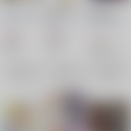
Everytime we lucky
東方キーホルダー 豪
TOHO EURO
徳寺ミケ６
TRIGGER VOL.18
jealouSPECT
/
GOM-
AbsoluteZero
/
cacao
K2E†Cradle
/
壬琴
つ
TAO
ぅ
550
円
1,540
（税込）
円
（税込）
1,572
東方Project
円
（税込）
東方Project
豪徳寺ミケ
東方Project
豪徳寺ミケ
×：在庫なし
レミリア・スカーレット
×：在庫なし
豪徳寺ミケ
sariel
×：在庫なし
サンプル
サンプル
サンプル
再販希望
再販希望
再販希望