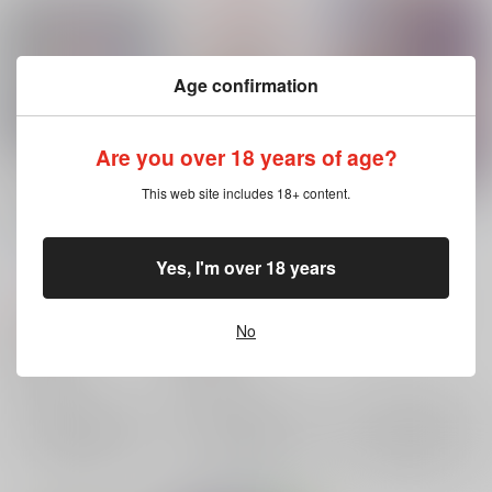
Age confirmation
Are you over 18 years of age?
This web site includes 18+ content.
東方project「豪徳寺
東方project「豪徳寺
三ヶ色市場
ミケ8-5」ビッグ缶バ
ミケ8-5」アクリルキ
薬味さらい
/
ゾウノセ
ッジ
ーホルダー
ぱいそんきっど
/
円
ぱいそんきっど
/
円
935
Yes, I'm over 18 years
円
（税込）
つくも
つくも
東方Project
275
660
円
円
（税込）
（税込）
豪徳寺ミケ
菅牧典
No
東方Project
東方Project
霧雨魔理沙
×：在庫なし
豪徳寺ミケ
豪徳寺ミケ
×：在庫なし
×：在庫なし
サンプル
サンプル
サンプル
再販希望
再販希望
再販希望