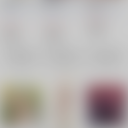
徳寺ミケ７
豪徳寺ミケ７
豪徳寺ミケ６
AbsoluteZero
/
綾月す
AbsoluteZero
/
綾月す
AbsoluteZero
/
cacao
ぐれ
ぐれ
550
円
（税込）
550
550
円
円
東方Project
（税込）
（税込）
豪徳寺ミケ
東方Project
東方Project
豪徳寺ミケ
豪徳寺ミケ
×：在庫なし
×：在庫なし
×：在庫なし
サンプル
サンプル
サンプル
再販希望
再販希望
再販希望