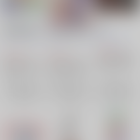
Zekken No.7 Seven
東方ポストカード四枚
獣神
Colored Sunshine
組 第76弾 (七瀬)
豚乙女
/
コンプ
ラン
ゼッケン屋
/
秀三
碧
すなめりドリル
/
七瀬
コ
ランコの姉
茶
尚
1,430
円
（税込）
1,430
528
円
円
（税込）
（税込）
東方Project
饕餮尤魔
東方Project
菅牧典
東方Project
菅牧典
天弓千亦
豪徳寺ミケ
豪徳寺ミケ
天弓千亦
豪徳寺ミケ
飯綱丸龍
×：在庫なし
×：在庫なし
×：在庫なし
サンプル
サンプル
サンプル
再販希望
再販希望
再販希望