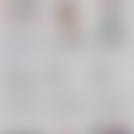
TOHO BOSSA NOVA
キーホルダー_豪徳寺
東方project「豪徳寺
11
ミケ(ティカ)202203
ミケ8-5」特大タペス
トリー
Shibayan Records
/
すなめりドリル
/
ティ
ぱいそんきっど
/
円
Shibayan
鯛の小骨
じ
カ
つくも
んぞう
583
9,350
円
円
（税込）
（税込）
1,760
円
（税込）
東方Project
東方Project
東方Project
霍青娥
豪徳寺ミケ
豪徳寺ミケ
豪徳寺ミケ
飯綱丸龍
×：在庫なし
×：在庫なし
×：在庫なし
サンプル
サンプル
サンプル
再販希望
再販希望
再販希望