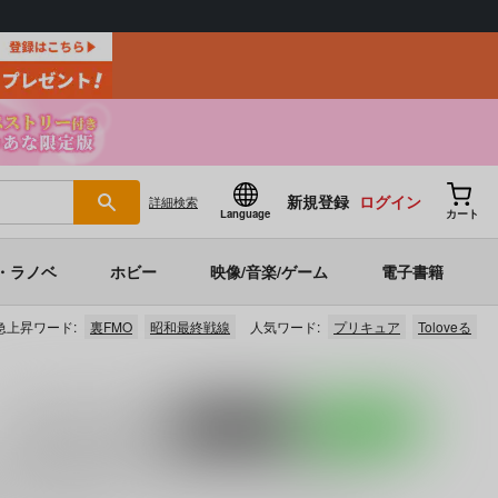
新規登録
ログイン
詳細
検索
Language
カート
・ラノベ
ホビー
映像/音楽/ゲーム
電子書籍
急上昇ワード:
裏FMO
昭和最終戦線
人気ワード:
プリキュア
Toloveる
入荷アラート
を設定
ポストする
LINEで送る
」「
TOHO EURO TRIGGER VOL.17 Non-Stop BEST
」な
お任せください。