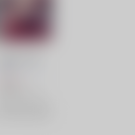
TOHO EURO TRIGGER
VOL.04
K2E†Cradle
/
つぅ
壬琴
1,572
円
（税込）
東方Project
フランドール・スカーレット
鍵山雛
杖刀偶磨弓
×：在庫なし
サンプル
再販希望