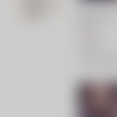
販売開始イベント名
キャラクター名
TOHO EURO TRIGGER
在庫状況
VOL.18
K2E†Cradle
/
壬琴
つぅ
1,572
円
（税込）
東方Project
レミリア・スカーレット
豪徳寺ミケ
sariel
×：在庫なし
サンプル
再販