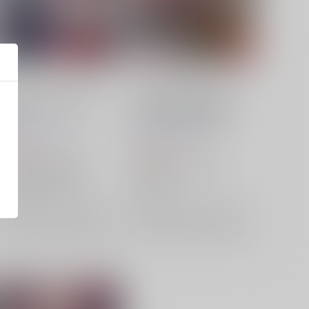
TOHO EURO TRIGGER
TOHO EURO TRIGGER
VOL.02
VOL.06 Non-Stop BEST
K2E†Cradle
/
壬琴
つぅ
K2E†Cradle
/
壬琴
つぅ
1,572
1,572
円
円
（税込）
（税込）
東方Project
十六夜咲夜
東方Project
古明地さとり
上白沢慧音
霊烏路空
村紗水蜜
×：在庫なし
×：在庫なし
サンプル
再販希望
サンプル
再販希望