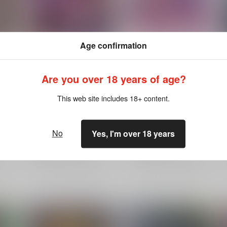
Age confirmation
TOHO EURO TRIGGER
TOHO EURO TRIGGER
Are you over 18 years of age?
VOL.07
VOL.03 Non-Stop Best
K2E†Cradle
/
壬琴
つぅ
K2E†Cradle
/
壬琴
つぅ
This web site includes 18+ content.
1,572
1,572
円
円
（税込）
（税込）
東方Project
聖白蓮
東方Project
No
Yes, I'm over 18 years
博麗霊夢
高麗野あうん
パチュリー・ノーレッジ
今泉影狼
藤原妹紅
×：在庫なし
×：在庫なし
希望
サンプル
再販希望
サンプル
再販希望