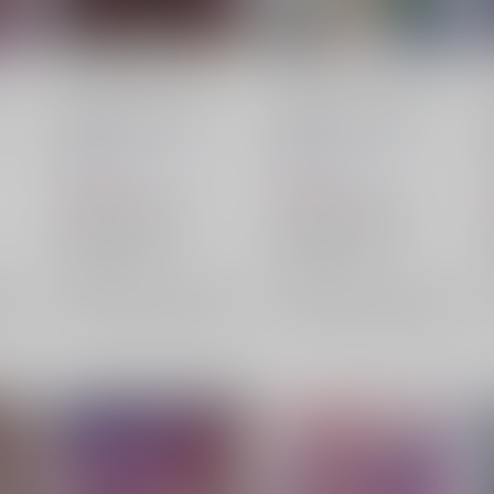
TOHO EURO TRIGGER
TOHO EURO TRIGGER
VOL.12
VOL.11
K2E†Cradle
/
壬琴
つぅ
K2E†Cradle
/
壬琴
つぅ
1,572
1,572
円
円
（税込）
（税込）
東方Project
姫虫百々世
東方Project
東風谷早苗
八坂神奈子
魅魔
駒草山如
秋穣子
×：在庫なし
×：在庫なし
希望
サンプル
再販希望
サンプル
再販希望