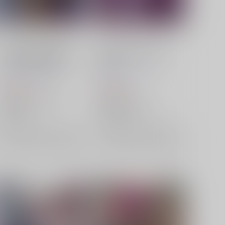
TOHO EURO TRIGGER
TOHO EURO TRIGGER
VOL.10 Non-Stop BEST
VOL.09
K2E†Cradle
/
壬琴
つぅ
K2E†Cradle
/
壬琴
つぅ
1,572
1,572
円
円
（税込）
（税込）
東方Project
古明地こいし
東方Project
埴安神袿姫
鈴仙・優曇華院・イナバ
埴安神袿姫
火焔猫燐
×：在庫なし
×：在庫なし
サンプル
再販希望
サンプル
再販希望