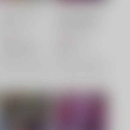
TOHO EURO TRIGGER
TOHO EURO TRIGGER
VOL.15
VOL.14 NON-STOP BEST
K2E†Cradle
/
壬琴
つぅ
K2E†Cradle
/
壬琴
つぅ
1,572
1,572
円
円
（税込）
（税込）
東方Project
クラウンピース
東方Project
饕餮尤魔
宇佐見蓮子
霧雨魔理沙
飯綱丸龍
×：在庫なし
×：在庫なし
サンプル
再販希望
サンプル
再販希望