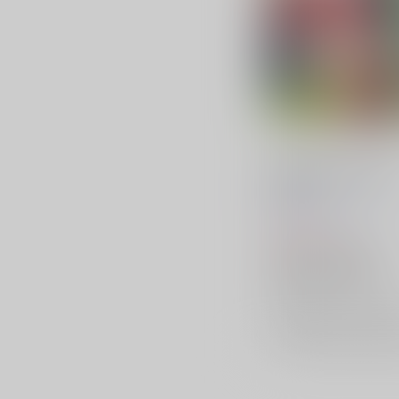
TOHO EURO TRIGGER
VOL.05
K2E†Cradle
/
壬琴
つぅ
1,572
円
（税込）
東方Project
茨木華扇
洩矢諏訪子
博麗霊夢
×：在庫なし
サンプル
再販