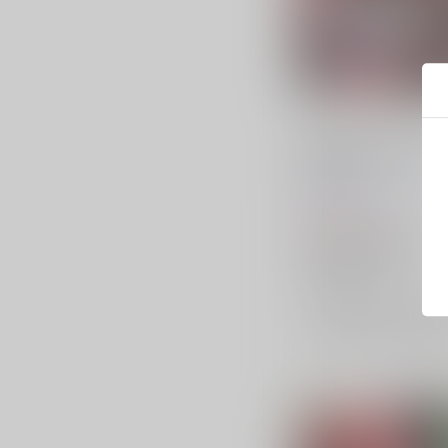
TOHO EURO TRIGGER
VOL.08
K2E†Cradle
/
壬琴
つぅ
1,572
円
（税込）
東方Project
驪駒早鬼
蓬莱山輝夜
チルノ
×：在庫なし
サンプル
再販