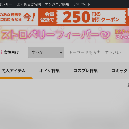
Bオンリー
よくあるご質問
エンジニア採用
アルバイト
女性向け
同人アイテム
ボドゲ特集
コスプレ特集
コミック
イテム)
は、19件お取り扱いがございます。「
TOHO EURO TRIGGER VOL.18
E†Cradle に関する同人誌・同人グッズを探すならとらのあな通販に