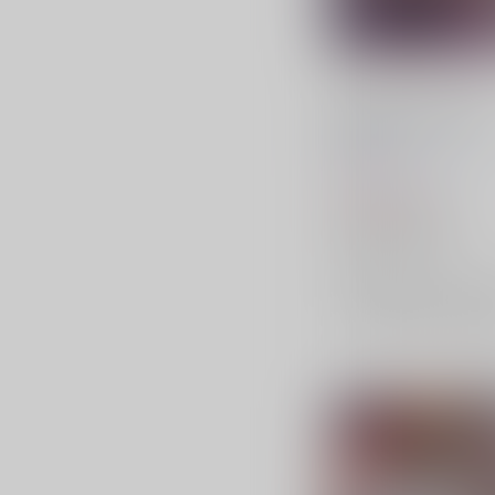
TOHO EURO TRIGGER
VOL.13
K2E†Cradle
/
壬琴
つぅ
1,572
円
（税込）
東方Project
八雲紫
ドレミー・スイート
ミスティア・ローレライ
×：在庫なし
サンプル
再販