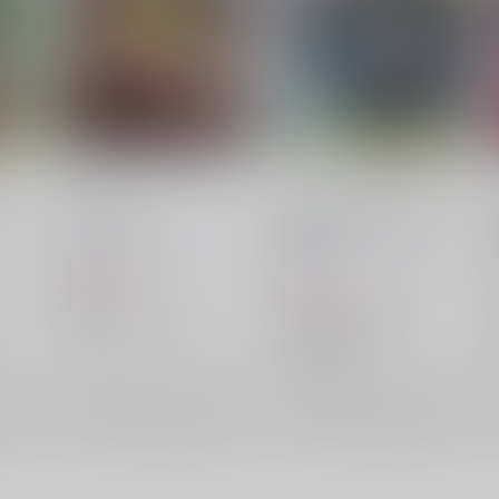
deadly poison
TOHO EURO TRIGGER
VOL.01
K2E†Cradle
/
つぅ
壬琴
K2E†Cradle
/
つぅ
壬琴
1,572
円
（税込）
1,572
円
（税込）
東方Project
東方Project
魂魄妖夢
メディスン・メランコリー
紅美鈴
純狐
水橋パルスィ
依神女苑
×：在庫なし
×：在庫なし
希望
サンプル
再販希望
サンプル
再販希望