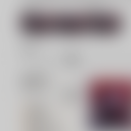
関連作家
関連ジャンル
壬琴
つぅ
東方Project
並び順
追加検索条件
追加キーワード
カテゴリ
対象年齢
専売フラグ名
同人ジャンル名1