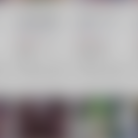
TOHO EURO TRIGGER
TOHO EURO TRIGGER
VOL.17 Non-Stop BEST
VOL.16
K2E†Cradle
/
壬琴
つぅ
K2E†Cradle
/
壬琴
つぅ
1,572
1,572
円
円
（税込）
（税込）
東方Project
二ッ岩マミゾウ
東方Project
霍青娥
博麗霊夢
牛崎潤美
清蘭
×：在庫なし
×：在庫なし
希望
サンプル
再販希望
サンプル
再販希望