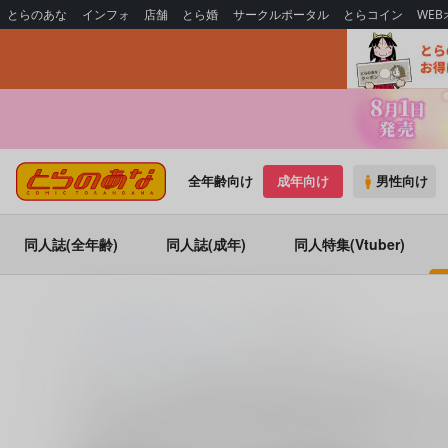
とらのあな
インフォ
店舗
とら婚
サークルポータル
とらコイン
WE
全年齢向け
成年向け
男性向け
同人誌(全年齢)
同人誌(成年)
同人特集(Vtuber)
とらのあな通販
同人アイテム
K2E†Cradle
サークル：K2E†Cradle 作品一覧(同人ア
K2E†Cradle (関連作家：
壬琴
)に関する同人誌・同人グッズ
ど、
東方Project
に関する人気作品を多数揃えております。K2