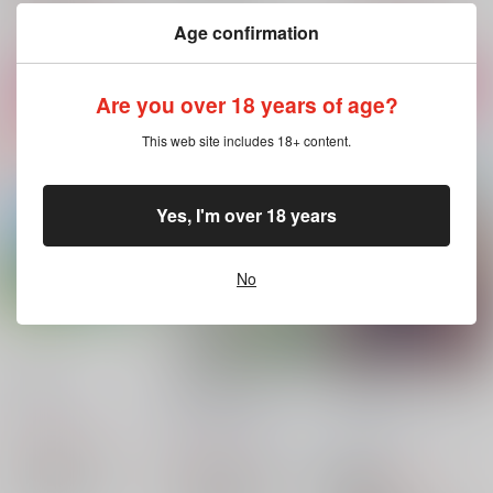
榎本梓
△：在庫残りわずか
萩原研二
Age confirmation
サンプル
サンプル
サンプル
再販希望
カート
カート
Are you over 18 years of age?
This web site includes 18+ content.
Yes, I'm over 18 years
No
Family
訳アリSS（シークレ
きみはかわいいうさぎ
ットサービス）
さん。
メタアガペ
/
トリコ
Kyokaism
/
Kyoka
Doncocco
/
どんこっ
1,100
円
（税込）
こ
472
円
（税込）
スラムダンク
629
機動戦士GundamGQuuuuuuX
円
18禁
三井寿×宮城リョータ
（税込）