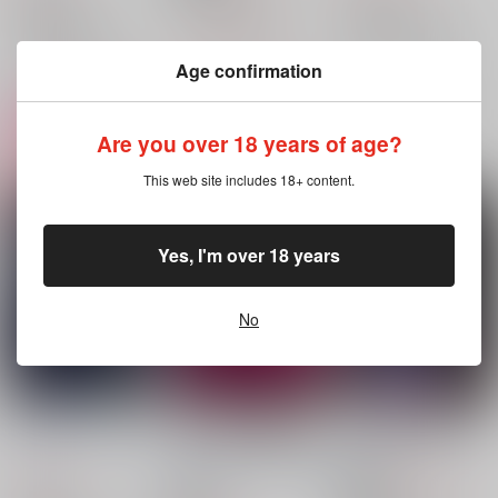
刀剣乱舞
刀剣乱舞
女審神者×山姥切長義
山姥切長義×女審神者
山姥切長義×山姥切国広
山姥切長義
女審神者
△：在庫残りわずか
山姥切長義
女審神者
山姥切長義
○：在庫あり
×：在庫なし
Age confirmation
山姥切国広
サンプル
サンプル
サンプル
再販希望
カート
カート
Are you over 18 years of age?
This web site includes 18+ content.
Yes, I'm over 18 years
No
Ｓｔｒａｙ Ｄｏｇ
瑠璃と翡翠の艶話集－
銀と金の再録集－裏－
ＡＶシリーズ再録集－
白黒パラノイア
/
そら
白黒パラノイア
/
そら
白黒パラノイア
/
そら
770
1,650
円
円
18禁
（税込）
（税込）