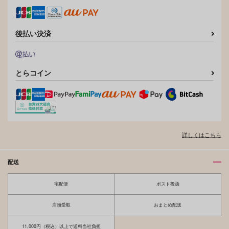
サンプル
サンプル
作品詳細
作品詳細
後払い決済
とらコイン
詳しくはこちら
配送
宅配便
ポスト投函
店頭受取
おまとめ配送
11,000円（税込）以上で送料当社負担