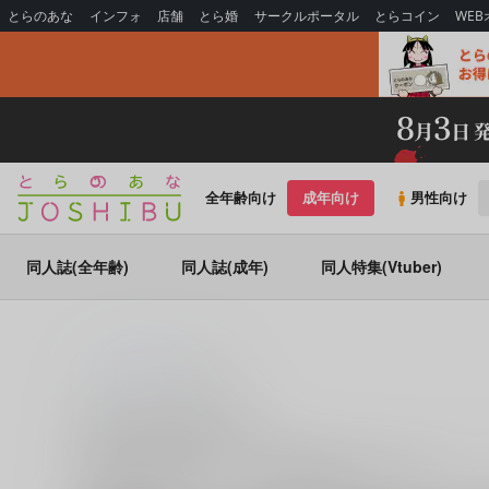
とらのあな
インフォ
店舗
とら婚
サークルポータル
とらコイン
WE
全年齢向け
成年向け
男性向け
同人誌(全年齢)
同人誌(成年)
同人特集(Vtuber)
とらのあな通販
adachi
adachi の商品一覧
adachi
に関する
商品
は、
3
件お取り扱いがございます。
「
る
商品
を探すなら、とらのあな通販にお任せください。