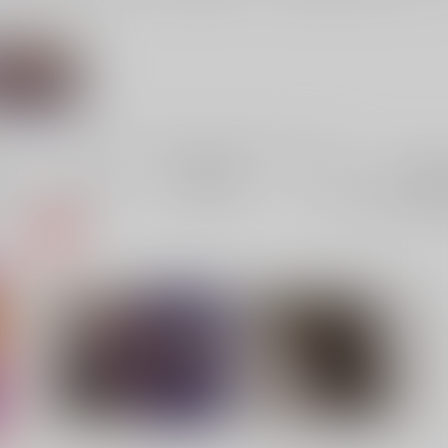
ジャンル
ョジョの奇妙
な冒険
電子書
成年
件
3件