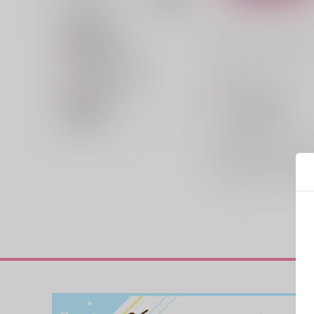
カテゴリ
対象年齢
ジョースターさんはノン
専売フラグ名
す
キャラクター名
Nonke
/
adachi
bitou
カップリング名
657
円
（税込）
在庫状況
ジョジョの奇妙な冒険
価格帯
ディオ×ジョナサン
ジョナサン・ジョースター
×：在庫なし
ディオ・ブランドー
サンプル
再販