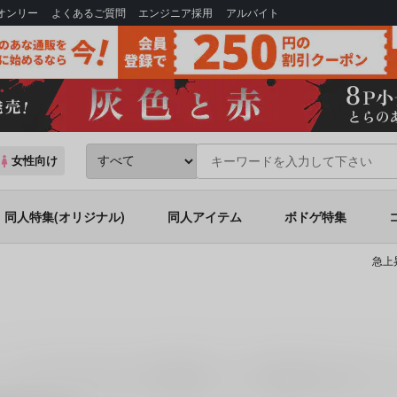
Bオンリー
よくあるご質問
エンジニア採用
アルバイト
女性向け
同人特集(オリジナル)
同人アイテム
ボドゲ特集
急上
ジョースターさんはノンケです
(
Nonke
)」
「
canvas of me.
(
一八星
)」
な