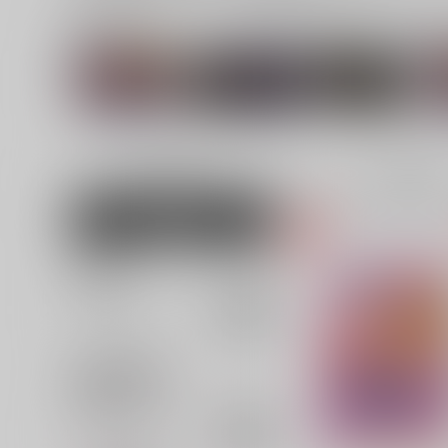
関連サークル
関連
ジ
Nonke
一八星
TINGA
男性向け
全年齢
3
女性向け
並び順
追加検索条件
追加キーワード