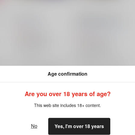
ケで
canvas of me.
「食べ残しのチョコだ!!」ジ
ョナサン＆ディオアンソロジ
一八星
/
adachi
ー
TINGA
/
故知
adachi
アヤコ
493
円
（税込）
1,313
円
（税込）
ジョジョの奇妙な冒険
ジョジョの奇妙な冒険
ディオ×ジョナサン
ジョナサン・ジョースター
ディオ・ブランドー
×：在庫なし
ディオ・ブランドー
×：在庫なし
ジョナサン・ジョースター
希望
サンプル
再販希望
サンプル
再販希望
Age confirmation
Are you over 18 years of age?
This web site includes 18+ content.
No
Yes, I'm over 18 years