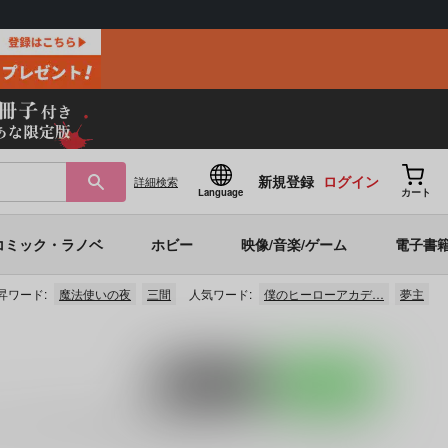
新規登録
ログイン
詳細
検索
Language
カート
コミック・ラノベ
ホビー
映像/音楽/ゲーム
電子書
昇ワード:
魔法使いの夜
三間
人気ワード:
僕のヒーローアカデ…
夢主
ポストする
LINEで送る
ど
に関する人気作品を多数揃えております。
adachi
に関す