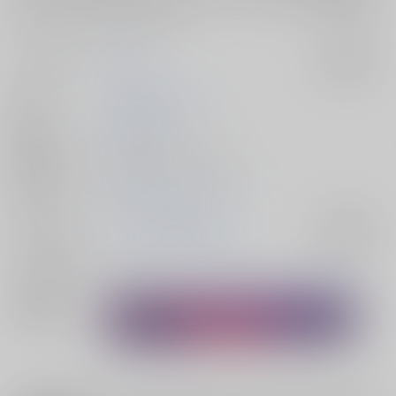
20名で、ものすごい読み応えです。
サークル名
TINGA
入荷アラート
作家
故知
adachi
アヤコ
発行日
2014/02/09
種別/サイズ
同人誌 - 漫画/ Ａ５ 100p
初出イベント
2014/02/09 ザ・ワールド
ジャンル/
ジョジョの奇妙な冒険
入荷アラート
サブジャンル
メインキャラ
ジョナサン・ジョースター
ディオ・ブランドー
関連特集