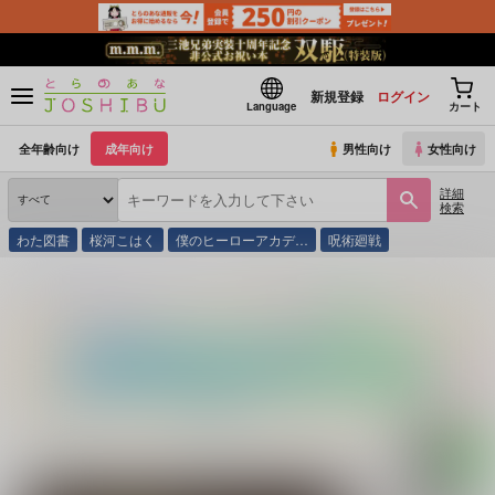
新規登録
ログイン
Language
カート
全年齢向け
成年向け
男性向け
女性向け
詳細
検索
わた図書
桜河こはく
僕のヒーローアカデ…
呪術廻戦
とらのあな通販
同人誌
TINGA
「食べ残しのチョコだ!!」ジョナサン＆ディオア