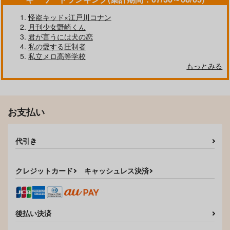
怪盗キッド×江戸川コナン
月刊少女野崎くん
君が言うには犬の恋
私の愛する圧制者
私立メロ高等学校
Drenched Vile
お前も同じ穴のムジナ
ショタJDにこのみの
もっとみる
ふくをきせまくる本
cochatea
箱庭惑星
箱庭惑星
1,572
787
円
円
専売
専売
（税込）
（税込）
1,257
円
専売
（税込）
ジョジョの奇妙な冒険
ジョジョの奇妙な冒険
ジョジョの奇妙な冒険
ジョナサン×ディオ
モブ×ディオ
お支払い
ジョナサン×ディオ
サンプル
サンプル
サンプル
代引き
カート
カート
カート
クレジットカード
キャッシュレス決済
後払い決済