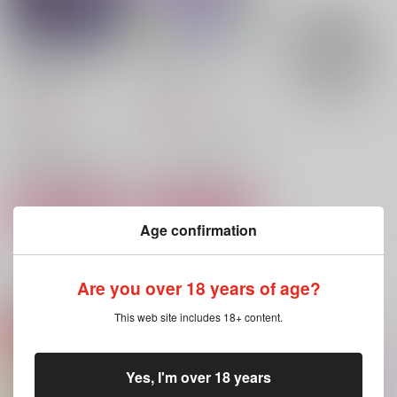
男騎士だったけど鬼の
悠心くんのマジックミ
宰相の愛玩動物(ペッ
ラーワンダーランド
ト)になりました(3)
TINGA
TINGA
1,100
2,200
円
円
（税込）
（税込）
オリジナル
オリジナル
一瀬悠心
宰相マルヴァルメータ×男騎士ロゾ
サンプル
サンプル
カート
カート
Age confirmation
Are you over 18 years of age?
関連商品(キャラクター)
This web site includes 18+ content.
Yes, I'm over 18 years