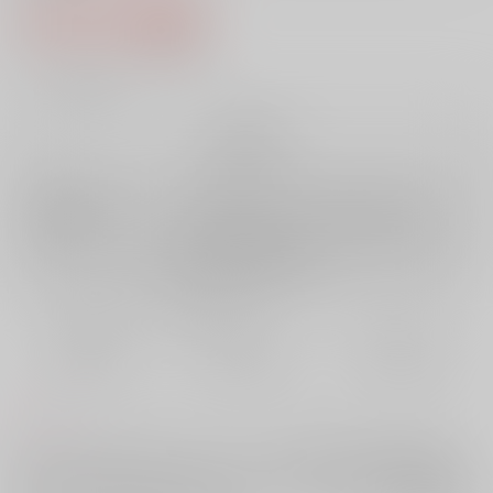
1,313円（税込）
11
通販ポイント：
pt獲得
？
╳
：在庫なし
再販希望
店舗在庫
欲しいものリストに追加
再入荷を通知する
おまとめ目安と発送目安
?
毎度便
定期便（週1)
定期便（月2)
未定から
未定から
未定から
5日以内に発送
10日以内に発送
14日以内に発送
コメント
プチオンリー「食べ残しのチョコだ!!」 -J&D St.Valentine's day petit
only-にて発行するアンソロジーです。ジョナサンとディオが出てればデ
ィオジョナでもジョナディオでも何でもアリ！の本です。参加作家総勢