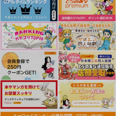
No Salvation in Drea
STAR GEAR
trash！
ms
雨色疾走
のーないばぐ
のーないばぐ
700
787
円
専売
円
専売
（税込）
（税込）
858
円
専売
（税込）
ジョジョの奇妙な冒険
ジョジョの奇妙な冒険
ジョジョの奇妙な冒険
ディオ×ジョナサン
ジョナサン×ディオ
ジョナサン×ディオ
サンプル
サンプル
サンプル
カート
カート
カート
キーワードランキング(集計期間：07/30～08/05)