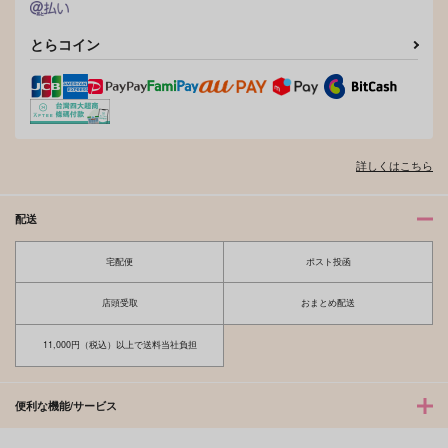
とらコイン
始まりの学校生活！
JD学パロ本
箱庭惑星
詳しくはこちら
787
円
専売
（税込）
ジョジョの奇妙な冒険
配送
ジョナサン×ディオ
宅配便
ポスト投函
サンプル
カート
店頭受取
おまとめ配送
11,000円（税込）以上で送料当社負担
便利な機能/サービス