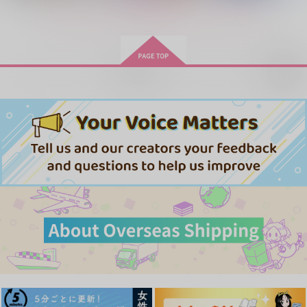
もっと見る！
再販希望
Life is but a OXOX
Let's start tea time!
the coldest end.
海のはじまり
箱庭惑星
Jam Panzer
715
1,572
550
円
円
専売
円
専売
（税込）
（税込）
（税込）
ジョジョの奇妙な冒険
ジョジョの奇妙な冒険
ジョジョの奇妙な冒険
ディオ×ジョナサン
ジョナサン×ディオ
ジョナサン×ディオ
サンプル
サンプル
サンプル
カート
カート
カート