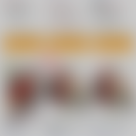
1,650
787
円
円
18禁
（税込）
（税込）
Fate/Grand Order
Fate/Grand Order
Fate/Grand Order
武田晴信×長尾景虎
ケイローン×アキレウス
武田晴信×長尾景虎
武田晴信
長尾景虎
○：予約受付中
ケイローン
武田晴信
長尾景虎
△：在庫残りわずか
○：在庫あり
アキレウス
サンプル
サンプル
サンプル
カート
カート
カート
宿敵に愛をこめて
龍虎うっかり同衾す
龍虎うっかり同衾す
【再版】
茶柱プロジェクト
/
は
茶柱プロジェクト
/
は