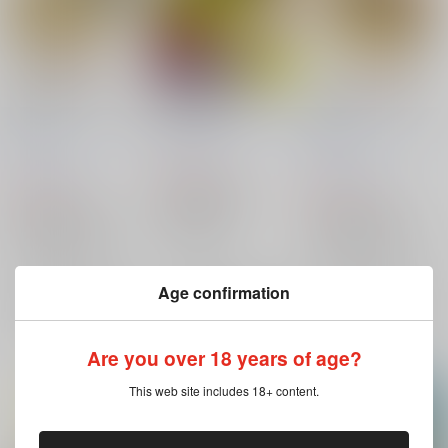
先生と弟子のエトセト
有限無限あれこれ
先生と弟子のエトセト
ラ4
ラ3
茶柱プロジェクト
/
は
茶柱プロジェクト
/
は
茶柱プロジェクト
/
は
いずみなつき
いずみなつき
いずみなつき
440
円
（税込）
440
605
円
円
（税込）
（税込）
Fate/Grand Order
Fate/Grand Order
Fate/Grand Order
佐々木小次郎
ケイローン×アキレウス
ケイローン×アキレウス
宮本武蔵
×：在庫なし
ケイローン
ケイローン
×：在庫なし
×：在庫なし
アキレウス
アキレウス
Age confirmation
サンプル
サンプル
サンプル
再販希望
再販希望
再販希望
Are you over 18 years of age?
This web site includes 18+ content.