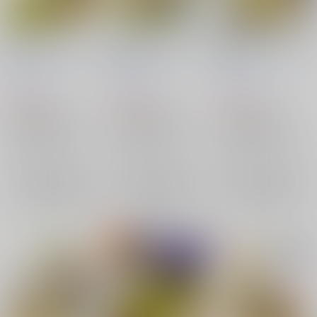
先生と弟子のエトセト
先生と弟子のエトセト
先生と弟子のエトセト
ラ5
ラ1＋2
ラ4.5
茶柱プロジェクト
/
は
茶柱プロジェクト
/
は
茶柱プロジェクト
/
は
いずみなつき
いずみなつき
いずみなつき
330
660
330
円
円
円
（税込）
（税込）
（税込）
Fate/Grand Order
Fate/Grand Order
Fate/Grand Order
ケイローン×アキレウス
ケイローン×アキレウス
ケイローン×アキレウス
ケイローン
ケイローン
ケイローン
×：在庫なし
×：在庫なし
×：在庫なし
アキレウス
アキレウス
アキレウス
サンプル
サンプル
サンプル
再販希望
再販希望
再販希望