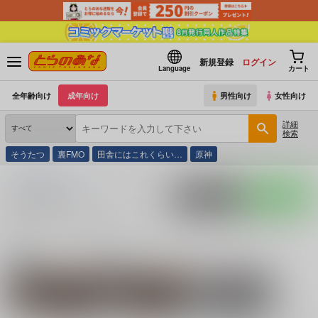
新規登録
ログイン
Language
カート
全年齢向け
成年向け
男性向け
女性向け
詳細
検索
そうたつ
裏FMO
田舎にはこれくらい…
原神
とらのあな通販
同人誌
茶柱プロジェクト
入荷アラート
ポストする
LINEで送る
サークル：茶柱プロジェクト 同人誌・同人グッズ一
覧
関連作家
関連ジャンル
はいずみなつき
Fate/Grand Order
弱虫ペダル