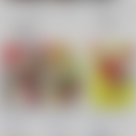
全年齢
成年
表示
3カ
2カ
1カ
追加検索条件
ラ
ラ
ラ
ム
ム
ム
表
表
表
示
示
示
再戦！夜の川中島
先生と弟子のフルコー
恋とはどんなものかし
ス！
ら
茶柱プロジェクト
/
は
茶柱プロジェクト
/
は
茶柱プロジェクト
/
は
いずみなつき
いずみなつき
いずみなつき
440
円
（税込）