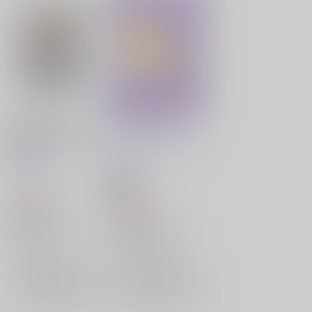
DEAR FUTURE,KISS
セカンドプロミス
AND GIFT
茶柱プロジェクト
/
は
茶柱プロジェクト
/
は
いずみなつき
いずみなつき
18禁
1,375
円
1,210
（税込）
円
（税込）
弱虫ペダル
弱虫ペダル
東堂尽八×巻島裕介
東堂尽八×巻島裕介
東堂尽八
巻島裕介
×：在庫なし
×：在庫なし
サンプル
サンプル
再販希望
再販希望