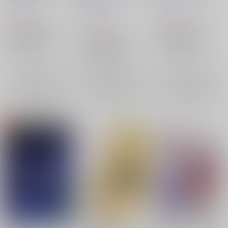
茶柱プロジェクト
/
は
いずみなつき
いずみなつき
いずみなつき
787
472
円
円
（税込）
（税込）
472
円
（税込）
Fate/Grand Order
Fate/Grand Order
Fate/Grand Order
武田晴信×長尾景虎
武田晴信×長尾景虎
武田晴信×長尾景虎
武田晴信
長尾景虎
武田晴信
長尾景虎
×：在庫なし
×：在庫なし
武田晴信
長尾景虎
×：在庫なし
サンプル
サンプル
サンプル
再販希望
再販希望
再販希望