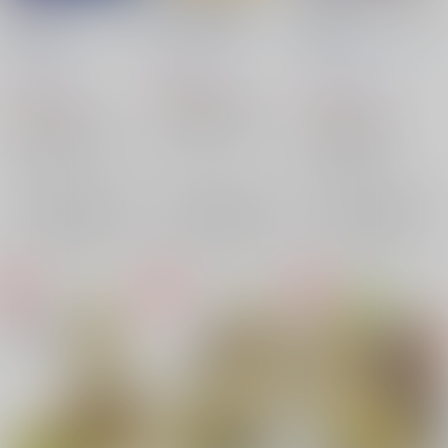
ティル・ナ・ノーグは
君と記憶の物語
巌流島コンビまとめま
まだ遠い
した
茶柱プロジェクト
/
は
茶柱プロジェクト
/
は
茶柱プロジェクト
/
は
いずみなつき
いずみなつき
いずみなつき
660
円
（税込）
629
880
円
円
（税込）
（税込）
Fate/Grand Order
Fate/Grand Order
Fate/Grand Order
ケイローン×アキレウス
バゼット・フラガ・マクレミッツ
佐々木小次郎
ケイローン
×：在庫なし
宮本武蔵
×：在庫なし
アキレウス
×：在庫なし
サンプル
サンプル
サンプル
再販希望
再販希望
再販希望