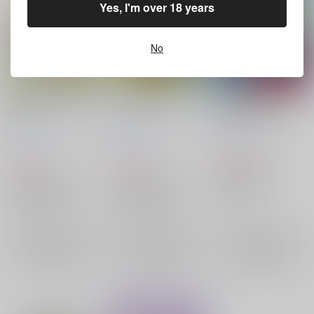
Yes, I'm over 18 years
No
先生と弟子のエトセト
先生と弟子のエトセト
巌流島偽者事情
ラ2
ラ
茶柱プロジェクト
/
は
茶柱プロジェクト
/
は
茶柱プロジェクト
/
は
いずみなつき
いずみなつき
いずみなつき
550
円
（税込）
330
330
円
円
（税込）
（税込）
Fate/Grand Order
Fate/Grand Order
Fate/Grand Order
宮本武蔵
ケイローン×アキレウス
ケイローン×アキレウス
佐々木小次郎
×：在庫なし
ケイローン
ケイローン
×：在庫なし
×：在庫なし
アキレウス
アキレウス
サンプル
サンプル
サンプル
再販希望
再販希望
再販希望