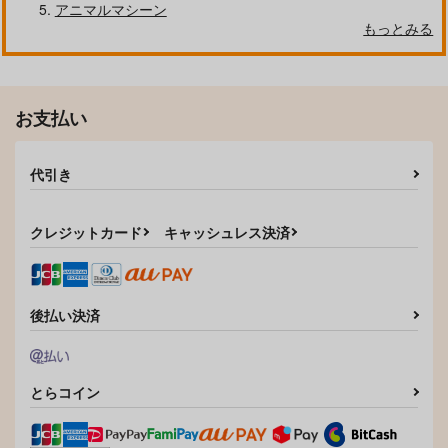
アニマルマシーン
もっとみる
作品詳細
お支払い
ネトラレ後輩彼女～総
集編～
代引き
らぼまじ！
2,515
円
（税込）
クレジットカード
キャッシュレス決済
立花 澄香
サンプル
作品詳細
後払い決済
とらコイン