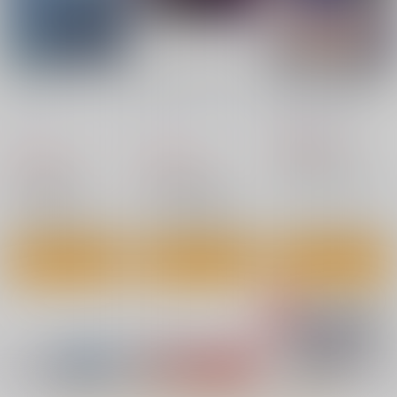
カルデアエミッション
nanka A kanji no titl
ゴブリンたちの雌にな
6
e
るまで ランサーアル
トリア編
チョコレート・ショッ
ハイパーソニックソウ
ろいやるびっち
プ
ル
1,320
円
（税込）
2,530
2,200
円
円
Fate/Grand Order
（税込）
（税込）
アルトリア・ペンドラゴン〔ランサー〕
Fate/Grand Order
Fate/Grand Order
メリュジーヌ
インドラ
近藤勇
サンプル
サンプル
サンプル
カート
カート
カート