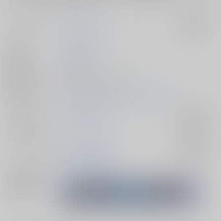
サークル名
茶柱プロジェクト
入荷アラート
作家
はいずみなつき
発行日
2024/01/28
種別/サイズ
同人誌 - 漫画/ Ｂ５ 20p
初出イベント
2024/05/05 Super ROOT 4 to 5 2024
ジャンル/
Fate/Grand Order
入荷アラート
サブジャンル
カップリング
武田晴信×長尾景虎
入荷アラート
メインキャラ
武田晴信
長尾景虎
関連特集