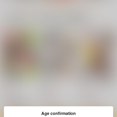
もっと見る！
一緒に買われている同人作品または類似商品
BLUE nankaAkanjin
RED nankaAkanjino
GGG / EVENT QUES
oOMNIBUS
OMNIBUS
T
ハイパーソニックソウ
ハイパーソニックソウ
仕立屋D
ル
ル
473
円
専売
（税込）
3,025
3,025
円
円
Fate/Grand Order
（税込）
（税込）
柳生但馬守宗矩
Fate/Grand Order
Fate/Grand Order
新宿のアーチャー
アルジュナ
カルナ
カルナ
アルジュナ
レジスタンスのライダー
サンプル
サンプル
サンプル
ツメテタシテ
酒本。5.5
酒本。１～３再録集
カート
カート
カート
鳩小屋
こいむし
こいむし
715
787
1,572
円
円
円
（税込）
（税込）
（税込）
長尾景虎
長尾景虎
武田晴信×長尾景虎
サンプル
サンプル
サンプル
Age confirmation