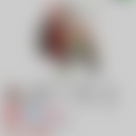
専売
全年齢
女性向け
龍虎うっかり同衾す【再版】
472円（税込）