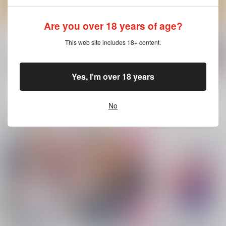
作品詳細
作品詳細
作品詳細
Are you over 18 years of age?
This web site includes 18+ content.
悪縁
人類最古と人類最後 I
CHALDEA SKETCH 1
Yes, I'm over 18 years
6
もっと見る！
ぽむ屋
壱番地
CLOSET CHILD
770
2,860
円
円
（税込）
（税込）
1,481
No
円
（税込）
Fate/Grand Order
Fate/Grand Order
一緒に買われている商品
Fate/Grand Order
マシュ・キリエライト
ギルガメッシュ〔キャスター〕×ぐだ子
メタトロン・ジャンヌ
リリス
リリス
落ちる春を掬う手は
導糸
平生奇譚
サンプル
サンプル
サンプル
（中）
YRK
YRK
コレ！
カート
カート
カート
935
480
円
円
（税込）
（税込）
1,430
円
（税込）
長尾景
長尾景
武田晴信
サンプル
サンプル
サンプル
作品詳細
作品詳細
作品詳細