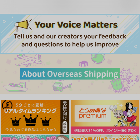
再販希望
アルファポリス
KADOKAWA
KADOKAWA
ス 珠）
792
4,400
1,650
円
円
円
（税込）
（税込）
（税込）
サンプル
サンプル
サンプル
作品詳細
作品詳細
作品詳細
斎藤一の本2
刑部姫 豪華客船へ行
海嘯に永訣
く
斎藤一の本を出すサー
Owen
んじゃめな本舗
クル
787
円
（税込）
605
円
2,357
（税込）
姉友ギャルハーレム
初恋の爆乳友ママ
痴処女風紀委員のみん
円
Fate/Grand Order
（税込）
が やさしく性の手ほ
なに言えない淫靡なお
Fate/Grand Order
らぼまじ！
斎藤一
藤丸立香
Fate/Grand Order
どきをしてくれる話
願い～総集編II～
刑部姫
蘆屋道満
らぼまじ！
らぼまじ！
斎藤一
1,100
円
（税込）
1,100
3,615
円
円
（税込）
（税込）
サンプル
サンプル
サンプル
浅井沙希
カート
カート
カート
サンプル
サンプル
サンプル
作品詳細
作品詳細
作品詳細
だれでも抱けるキミが
だれでも抱けるキミが
最強の職業は勇者でも
好き 8
好き 10
賢者でもなく鑑定士
〈仮〉らしいです
講談社
講談社
アルファポリス
よ? 12
792
792
792
円
円