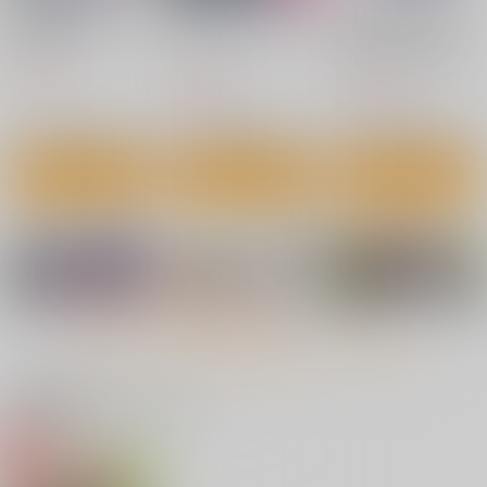
景虎君はもどれない 1
フィクションがとまら
【有償特典】特製B2
ない
タペストリー（うっか
新潮社
りドロボウになったけ
ジーオーティー
ＳＢクリエイティブ
ど影の薄い私には天職
770
円
（税込）
でした）
825
1,760
円
円
（税込）
（税込）
サンプル
サンプル
サンプル
Grand Order 戦記
Fate/Grand Order ma
Fate/GOMEMO10
terial XXI
作品詳細
作品詳細
作品詳細
SPLUSH WAVE
ワダメモ
TYPE-MOON
2,200
785
円
円
（税込）
（税込）
2,200
円
（税込）
Fate/Grand Order
Fate/Grand Order
Fate/Grand Order
マシュ・キリエライト
日焼け跡の娘と夫婦に
自慰拡張症候群いずみ
麻宮特撮キャラブック
アルトリア・ペンドラゴン
なったその夜、義母も
001 森山いずみ
サンプル
サンプル
サンプル
KNOCKOUT
ジャンヌ・ダルク
うっかり孕ませてしま
サゲジョー
太陽系旅団
う夏プラス
1,320
円
カート
カート
カート
もっと見る！
（税込）
1,650
1,540
円
円
（税込）
（税込）
森山泉
関連商品(カップリング)
サンプル
サンプル
サンプル
作品詳細
作品詳細
作品詳細
家から逃げ出したい私
〈悲報〉清楚系で売っ
ダンジョン配信者を救
が、うっかり憧れ 8
ていた底辺配信者、う
って大バズりした転生