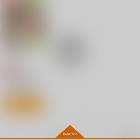
っかり配信を切り忘れ
陰陽師、うっかり超級
スクウェア・エニック
講談社
KADOKAWA
たままSS級モンスタ
呪物を配信したら伝説
ス
ーを拳で殴り飛ばして
になった 2
792
924
円
円
（税込）
（税込）
しまう 2
770
円
（税込）
サンプル
サンプル
サンプル
FGO OEKAKI Rando
Fate Log Grand UNO
プリズマ☆サマー
m5
FFICIAL FANBOOK
作品詳細
作品詳細
作品詳細
IRON GRIMOIRE
たけさと
act on
ツメテタシテ
825
円
（税込）
1,320
1,430
鳩小屋
円
円
（税込）
（税込）
Fate/Grand Order
715
Fate/Grand Order
Fate/Grand Order
円
専売
クロエ・フォン・アインツベルン
（税込）
るいるい亭にゅ総集編
Hなお姉さんは、好き
クリアファイル
鈴鹿御前
岸波白野
＋BLACKLIST総集編
ですか？６
Fate/Grand Order
スナネコシンドバッ
イリヤスフィール・フォン・アインツベルン
ギルガメッシュ
【C105セット】
武田晴信×長尾景虎
ルイルイ企画
らぼまじ！
サンプル
サンプル
サンプル
ド
美遊・エーデルフェルト
5,720
1,415
円
円
（税込）
（税込）
サンプル
472
円
カート
カート
カート
（税込）
姉崎 瑞恵
カート
サンプル
サンプル
サンプル
作品詳細
作品詳細
作品詳細
紅国後宮天命伝 星見
珠 武田弘光アートワ
【有償特典】特製B2
の少女は恋を知る 1
ークス
タペストリー（武田弘
光アートワーク