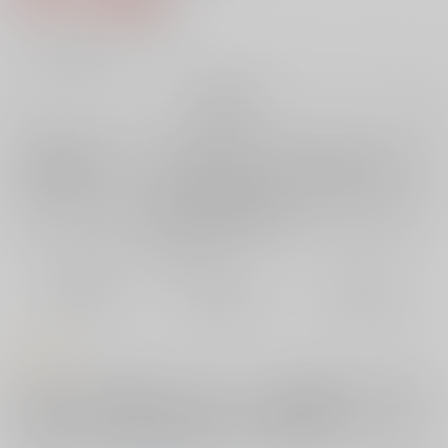
4
通販ポイント：
pt獲得
？
╳
：在庫なし
再販希望
店舗在庫
欲しいものリストに追加
再入荷を通知する
おまとめ目安と発送目安
?
毎度便
定期便（週1)
定期便（月2)
未定から
未定から
未定から
5日以内に発送
10日以内に発送
14日以内に発送
コメント
ひょんなことから夜を共にしてしまったふたりの翌朝の話です。全年齢
向ですが性行為を示唆する描写がありますのでご注意ください。ぐだぐ
だ五稜郭イベントのネタバレを含みます。※再版版は初版から装丁が変わ
っています。内容に変更はありません。ご了承ください。