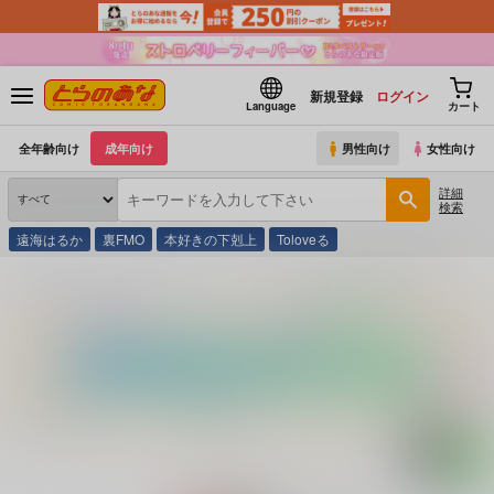
新規登録
ログイン
Language
カート
全年齢向け
成年向け
男性向け
女性向け
詳細
検索
遠海はるか
裏FMO
本好きの下剋上
Toloveる
とらのあな通販
同人誌
茶柱プロジェクト
龍虎うっかり同衾す【再版】