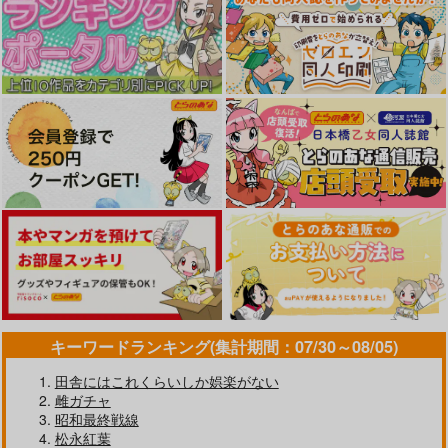
円
（税込）
（税込）
（税込）
サンプル
サンプル
サンプル
作品詳細
作品詳細
作品詳細
火よ！星の光の瞬きよ
Owen
Hなお姉さんは、好き
Hなお姉さんは、好き
≪C103作品セット
5,500
円
ですか？5
ですか？～総集編～
（税込）
≫B2タペストリー
【サークル：らぼま
Fate/Grand Order
らぼまじ！
らぼまじ！
らぼまじ！
じ！】
巌窟王 エドモン・ダンテス
1,100
2,829
2,750
円
円
円
（税込）
（税込）
（税込）
巌窟王 モンテ・クリスト
姉崎 瑞恵
姉崎 瑞恵
サンプル
藤丸立香
サンプル
サンプル
サンプル
カート
作品詳細
作品詳細
作品詳細
不死を求める者、これ
キーワードランキング(集計期間：07/30～08/05)
を道士と呼ぶ 1
KADOKAWA
田舎にはこれくらいしか娯楽がない
雌ガチャ
924
円
（税込）
昭和最終戦線
松永紅葉
サンプル