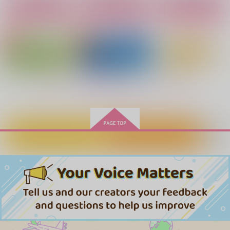
カート
カート
カート
作品詳細
作品詳細
作品詳細
緑青
やわらかな鍔鳴り-総
集編-
CRAZY,KIDS.
CRAZY,KIDS.
770
円
（税込）
1,100
円
専売
（税込）
刀剣乱舞
刀剣乱舞
山姥切国広×山姥切長義
もっと見る！
南泉一文字×山姥切長義
サンプル
サンプル
カート
カート
カートに入れる
ワンクリック購入
もう一度お前を…
君が幸せなら、それで
手のひらに初恋
雪物語
拝啓、本科。食事をし
ちょぎたまＶ!
いい
よう２
インコの穴
honey:xxx
甘夏みかん園
樹洞の森
インコの穴
杏屋
315
472
円
1,179
専売
円
787
（税込）
（税込）
円
円
（税込）
（税込）
629
円
880
専売
（税込）
円
刀剣乱舞
（税込）
刀剣乱舞
山姥切国広×山姥切長義
山姥切国広×山姥切長義
刀剣乱舞
山姥切国広×山姥切長義
山姥切国広×山姥切長義
山姥切国広×山姥切長義
山姥切国広×山姥切長義
サンプル
サンプル
サンプル
サンプル
サンプル
サンプル