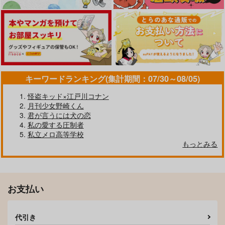
カート
カート
カート
キーワードランキング(集計期間：07/30～08/05)
怪盗キッド×江戸川コナン
月刊少女野崎くん
君が言うには犬の恋
私の愛する圧制者
ふたりは箱の中
傍らに咲き揃う
私立メロ高等学校
Rabbit Hole.
エダツミ
もっとみる
真冬の王は真夏の夢を
鳩星に願いをキス
傷の帳/解前編
1,572
1,715
見るか
円
円
（税込）
（税込）
PINK POWER
いであろっく
AMBIVALENT
山姥切国広×山姥切長義
山姥切国広×山姥切長義
315
1,155
円
専売
円
専売
（税込）
（税込）
1,572
円
専売
（税込）
刀剣乱舞
サンプル
サンプル
刀剣乱舞
お支払い
刀剣乱舞
山姥切国広×山姥切長義
山姥切国広×山姥切長義
作品詳細
作品詳細
山姥切国広×山姥切長義
代引き
サンプル
サンプル
サンプル