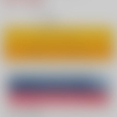
8
通販ポイント：
pt獲得
？
◯
：在庫あり
カートに入れる
ワンクリックで今すぐ買う
Overseas customers can also purchase from here
Purchase on ZenMarket
Ship internationally via RAKUFUN
What is ZenMarket
?
What is RAKUFUN
?