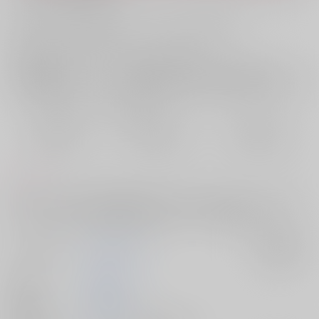
お支払い金額：
880円
+
送料+サービス料・手数料
?
お支払時期についてはこちらをご覧ください
?
店舗在庫
欲しいものリストに追加
おまとめ目安と発送目安
?
毎度便
定期便（週1)
定期便（月2)
2026/08/07から
2026/08/12から
2026/08/20から
5日以内に発送
10日以内に発送
14日以内に発送
コメント
自本丸の一振り目の長義に横恋慕してた国広が、異世界（）に生まれ変
わった先で、結ばれた別の長義に懺悔してる話。独自設定注意。
サークル名
CRAZY,KIDS.
入荷アラート
作家
愛早さくら
発行日
2024/05/05