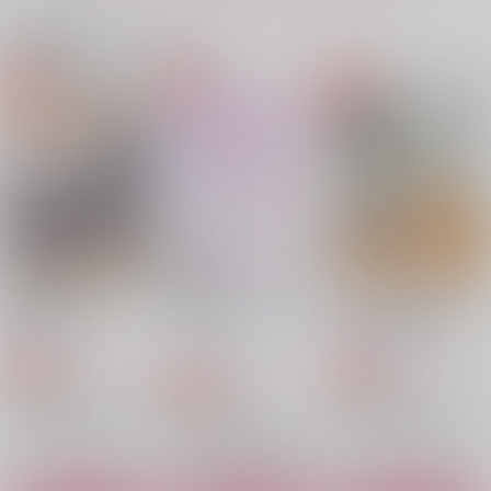
サンプル
サンプル
サンプル
関連商品(カップリング)
作品詳細
作品詳細
作品詳細
執愛・2
まれもの
はつごと
CRAZY,KIDS.
CRAZY,KIDS.
CRAZY,KIDS.
550
550
550
円
円
専売
円
専売
（税込）
（税込）
（税込）
メダリスト
刀剣乱舞
刀剣乱舞
夜鷹純×明浦路司
南泉一文字×山姥切長義
南泉一文字×山姥切長義
サンプル
サンプル
サンプル
カート
カート
カート
難易度・三つ星
４日間のバケーション
山姥切長義の恋語り
☆
貴方の刃生私に頂戴！
夙夜夢寐に君を想ふ
心肺停止
扉の奥にはヒミツがあ
蒼い月と紅い風
蒼い月と紅い風
る！前編
ジャンキーサンバ
RITT
2,515
3,144
円
専売
円
専売
（税込）
（税込）
Rabbit Hole.
787
円
専売
472
1,375
（税込）
刀剣乱舞
円
円
刀剣乱舞
（税込）
（税込）
944
刀剣乱舞
円
山姥切国広×山姥切長義
（税込）
山姥切国広×山姥切長義
女審神者×山姥切長義
山姥切国広×山姥切長義
山姥切国広×山姥切長義
山姥切国広×山姥切長義
サンプル
サンプル
サンプル
サンプル
サンプル
サンプル