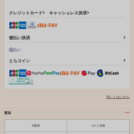
カート
カート
カート
クレジットカード
キャッシュレス決済
後払い決済
とらコイン
くにちょぎつめ！
ONE CHANCE!
詳しくはこちら
707
円
専売
（税込）
刀剣乱舞
配送
山姥切国広×山姥切長義
宅配便
ポスト投函
サンプル