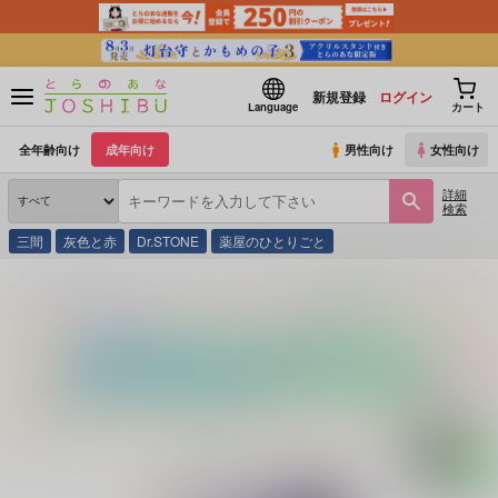
新規登録
ログイン
Language
カート
全年齢向け
成年向け
男性向け
女性向け
詳細
検索
三間
灰色と赤
Dr.STONE
薬屋のひとりごと
とらのあな通販
同人誌
CRAZY,KIDS.
恋着～たとえ生まれ変わっても貴方を～