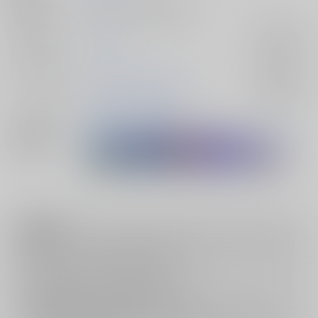
種別/サイズ
同人誌 - 小説/ 新書版 68p
ジャンル/
刀剣乱舞
入荷アラート
サブジャンル
カップリング
山姥切国広×山姥切長義
入荷アラート
メインキャラ
山姥切長義
山姥切国広
関連特集
注意事項
キャンセルについては
こちら
をご覧下さい。
返品については
こちら
をご覧下さい。
おまとめ配送については
こちら
をご覧下さい。
再販投票については
こちら
をご覧下さい。