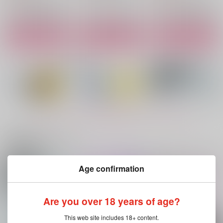
山姥切国広×山姥切長義
南泉一文字×山姥切長義
サンプル
サンプル
サンプル
作品詳細
作品詳細
作品詳細
もっと見る！
関連商品(サークル)
Age confirmation
まれもの
はつごと
検証報告-くにちょぎ
+にゃんちょぎで3P-
CRAZY,KIDS.
CRAZY,KIDS.
CRAZY,KIDS.
550
550
円
円
（税込）
（税込）
Are you over 18 years of age?
550
円
（税込）
南泉一文字×山姥切長義
南泉一文字×山姥切長義
南泉一文字×山姥切長義
This web site includes 18+ content.