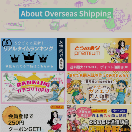
作品詳細
作品詳細
作品詳細
カート
カート
カート
拝啓、本科。食事をし
ひみつを与える
俺たちには問題があ
ひとつなぎの起源-下-
nanashi再録集なしざ
よう
うちの写しはそんな事
る。
fefefe
んまい
言わない
4SZNs
杏屋
エダツミ
1,415
nanashi
円
fefefe
（税込）
990
1,315
1,257
円
専売
円
円
（税込）
（税込）
（税込）
山姥切国広×山姥切長義
3,144
629
円
専売
円
（税込）
（税込）
刀剣乱舞
山姥切国広×山姥切長義
山姥切国広×山姥切長義
刀剣乱舞
刀剣乱舞
山姥切国広×山姥切長義
山姥切国広×山姥切長義
山姥切国広×山姥切長義
サンプル
サンプル
サンプル
サンプル
サンプル
サンプル
作品詳細
作品詳細
作品詳細