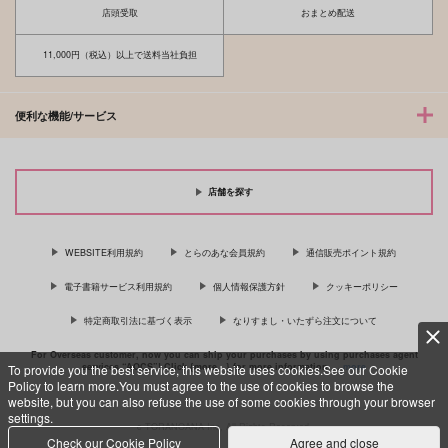
カート
店頭受取
おまとめ配送
11,000円（税込）以上で送料当社負担
便利な機能/サービス
店舗を探す
WEBSITE利用規約
とらのあな会員規約
通信販売ポイント規約
電子書籍サービス利用規約
個人情報保護方針
クッキーポリシー
特定商取引法に基づく表示
なりすまし・いたずら注文について
For Overseas customer, now you can ship your purchases by using purchases agent
services “AOCS”! Click {more…} for more information …
more
To provide you the best service, this website uses cookies.See our Cookie
Policy to learn more.You must agree to the use of cookies to browse the
website, but you can also refuse the use of some cookies through your browser
settings.
c TORANOANA Inc, All Rights Reserved.
Check our Cookie Policy
Agree and close