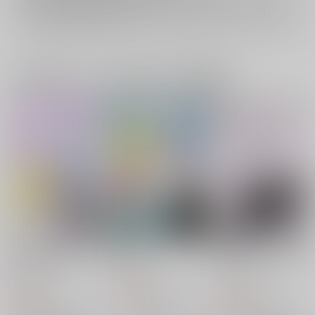
イベント応募券付商品などをご購入の際は毎度便をご利用ください。
詳細は
こちら
をご覧ください。
一緒に買われている同人作品または類似商品
まさか！俺の写しがそ
緑青
散らない桜と、鳴く猫
んなっ！
と。
CRAZY,KIDS.
CRAZY,KIDS.
CRAZY,KIDS.
770
円
（税込）
550
880
円
円
（税込）
（税込）
山姥切国広×山姥切長義