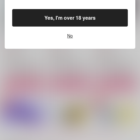
サンプル
サンプル
サンプル
Yes, I'm over 18 years
作品詳細
作品詳細
作品詳細
検証報告-くにちょぎ
まさか！俺の写しがそ
散らない桜と、鳴く猫
+にゃんちょぎで3P-
んなっ！
と。
No
CRAZY,KIDS.
CRAZY,KIDS.
CRAZY,KIDS.
550
550
880
円
円
円
（税込）
（税込）
（税込）
刀剣乱舞
刀剣乱舞
刀剣乱舞
南泉一文字×山姥切長義
山姥切国広×山姥切長義
南泉一文字×山姥切長義
サンプル
サンプル
サンプル
カート
カート
カート
やわらかな鍔鳴り-総
執愛・2
たとえお前をなかせて
集編-
も
CRAZY,KIDS.
CRAZY,KIDS.
エダツミ
550
円
（税込）
1,100
1,257
円
円
（税込）
（税込）
夜鷹純×明浦路司
南泉一文字×山姥切長義
山姥切国広×山姥切長義
もっと見る！