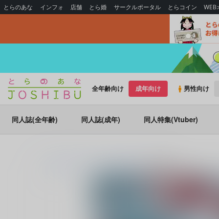
とらのあな
インフォ
店舗
とら婚
サークルポータル
とらコイン
WE
全年齢向け
成年向け
男性向け
同人誌(全年齢)
同人誌(成年)
同人特集(Vtuber)
とらのあな通販
同人誌
甘夏みかん園
雪物語