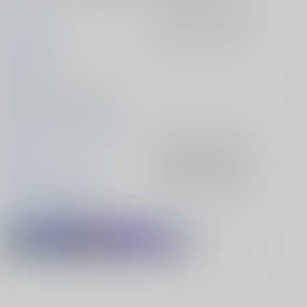
甘夏みかん園
入荷アラート
を設定
甘夏ピオーネ
2025/03/16
同人誌 - 小説/ 文庫 112p
2025/03/16 閃華春大祭 2025
刀剣乱舞
入荷アラート
を設定
山姥切国広×山姥切長義
入荷アラート
を設定
山姥切長義
山姥切国広