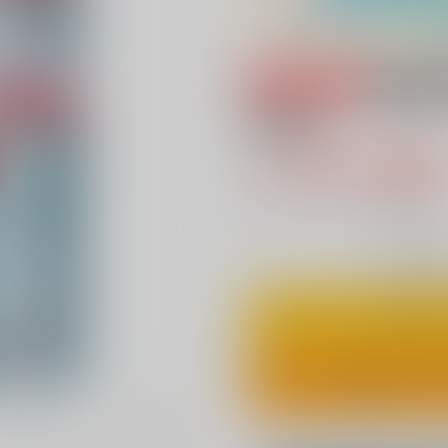
専売
18禁
雪物語
1,179円（税
10
通販ポイント：
pt獲得
？
◯
：在庫あ
カ
ワンクリ