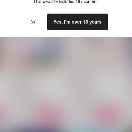
This web site includes 18+ content.
No
Yes, I'm over 18 years
cafe de saphir
pearl garden
甘夏みかん園
甘夏みかん園
1,257
1,257
2
円
円
（税込）
（税込）
山姥切国広×山姥切長義
山姥切国広×山姥切長義
サンプル
作品詳細
サンプル
作品詳細