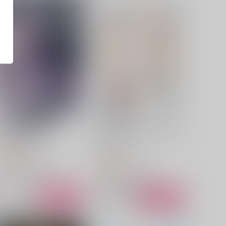
山姥切長義調教計画２
山姥切長義ももてあたされた
い
甘夏みかん園
甘夏みかん園
,672
円
（税込）
1,681
円
（税込）
山姥切国広×山姥切長義
山姥切国広×山姥切長義
サンプル
作品詳細
サンプル
作品詳細