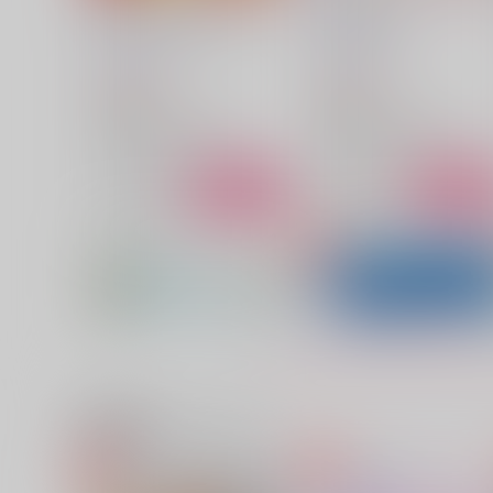
Mission in Resort Love
pearl garden
甘夏みかん園
甘夏みかん園
1,572
1,257
円
円
（税込）
（税込）
刀剣乱舞
刀剣乱舞
山姥切国広×山姥切長義
山姥切国広×山姥切長義
サンプル
カート
サンプル
カー
本歌と本科と写し（刀）と写
神様の天降る庭【ブックケ
し（拵）
ス付】
甘夏みかん園
甘夏みかん園
1,022
2,044
円
円
（税込）
（税込）
山姥切国広×山姥切長義
山姥切国広×山姥切長義
関連商品(カップリング)
サンプル
作品詳細
サンプル
作品詳細