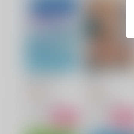
LoveHotelRendezvous
HERO
甘夏みかん園
甘夏みかん園
1,572
1,729
円
円
（税込）
（税込）
山姥切国広×山姥切長義
山姥切国広×山姥切長義
サンプル
作品詳細
サンプル
作品詳細