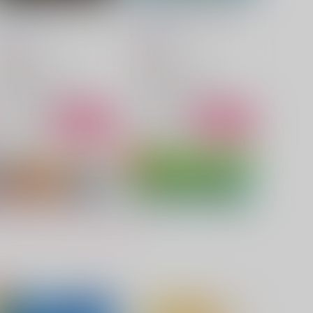
ありあけのつれないわかれ月
凍る光 溶けてゆく光たち
甘夏みかん園
甘夏みかん園
72
787
円
円
（税込）
（税込）
刀剣乱舞
刀剣乱舞
山姥切国広×山姥切長義
一文字則宗×山姥切長義
サンプル
カート
サンプル
カート
UTE MAID PARADICE
持てるものなら与えて欲しい
甘夏みかん
雨止み
87
787
円
円
（税込）
（税込）
山姥切国広×山姥切長義
サンプル
作品詳細
サンプル
作品詳細