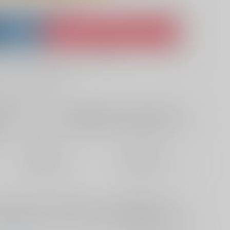
lso purchase from here
ket
Ship internationally via RAKUFUN
 ZenMarket
What is RAKUFUN
?
?
+サービス料・手数料
?
ください
?
欲しいものリストに追加
定期便（週1)
定期便（月2)
2026/08/12から
2026/08/20から
10日以内に発送
14日以内に発送
政府でバグ個体の刀解を任務としている山姥切国広極。どうして
囲の視線も冷たくなる。ある日長義は本丸の山姥切国広と知り合