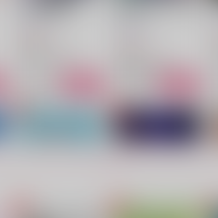
山姥切長義調教計画２
本歌と本科と写し（刀）と写
し（拵）
甘夏みかん園
甘夏みかん園
2,672
4
円
（税込）
1,022
円
（税込）
刀剣乱舞
刀剣乱舞
山姥切国広×山姥切長義
山姥切国広×山姥切長義
ト
サンプル
カート
サンプル
カート
ー
凍る光 溶けてゆく光たち
wish you were here
C
甘夏みかん園
甘夏みかん園
787
1,415
7
円
円
（税込）
（税込）
もっと見る！
一文字則宗×山姥切長義
豊前江×山姥切長義
サンプル
作品詳細
サンプル
作品詳細