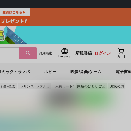
新規登録
ログイン
詳細
検索
Language
カート
コミック・ラノベ
ホビー
映像/音楽/ゲーム
電子書
狛治×恋雪
フリンズ×ファルカ
人気ワード:
薬屋のひとりごと
鬼滅の刃
ポストする
LINEで送る