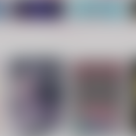
もっと見る！
ラブストーリーにはまだ早い
これはパパ活ではありません
甘夏みかん園
甘夏みかん園
1,100
1,257
4
円
円
（税込）
（税込）
へし切長谷部×山姥切長義
一文字則宗×山姥切長義
サンプル
作品詳細
サンプル
作品詳細