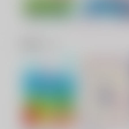
関連商品(サークル)
from 1223 to 0314
雨が降るとあなたは
甘夏みかん園
甘夏みかん園
1,572
1,070
円
円
（税込）
（税込）
山姥切国広×山姥切長義
山姥切国広×山姥切長義
サンプル
作品詳細
サンプル
作品詳細