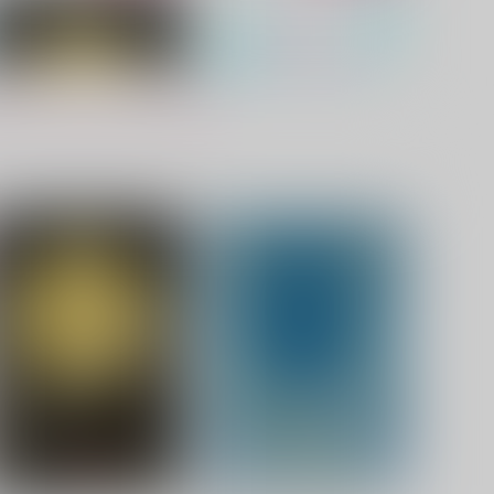
ありあけのつれないわかれ月
Mission in Resort Love
甘夏みかん園
甘夏みかん園
72
1,572
円
円
（税込）
（税込）
山姥切国広×山姥切長義
山姥切国広×山姥切長義
サンプル
作品詳細
サンプル
作品詳細