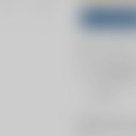
Overseas customers can a
Purchase on ZenMar
What is
お支払い金額：
1,179円
+
送料
お支払時期についてはこちらをご覧
店舗在庫
を確認
おまとめ目安と発送目安
?
毎度便
2026/08/08から
5日以内に発送
コメント
バグがある政府の山姥切長義と、
も長義の刀解を行えない彼に、周
う。