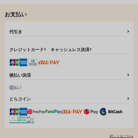
お支払い
代引き
クレジットカード
キャッシュレス決済
後払い決済
とらコイン
詳しくはこちら