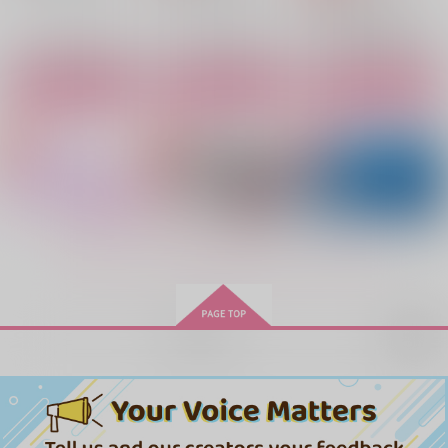
スタンリー×Dr.XENO
待てば科学の日和あ
解けて溶かして蕩かし
PARTY GIRL
り、
て
サンプル
サンプル
サンプル
ギンガ
あーあ
maiden flight
1,572
カート
カート
カート
円
（税込）
787
2,044
円
円
（税込）
（税込）
スタンリー×Dr.XENO
スタンリー×Dr.XENO
スタンリー×Dr.XENO
サンプル
サンプル
サンプル
作品詳細
作品詳細
作品詳細
もっと見る！
再販希望
Moonlit Claws
はじめまして宇宙
僕らまだ、遮断機の手
前 7
ポップコーン戦隊
をぱみゅ
くびちょんぱ
787
1,572
円
円
専売
専売
（税込）
（税込）
2,437
円
専売
（税込）
Dr.STONE
Dr.STONE
Dr.STONE