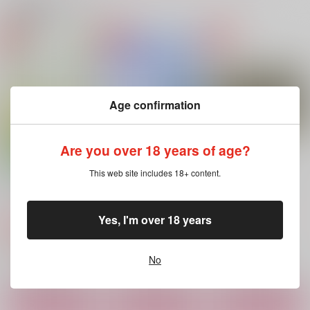
関連商品(サークル)
Kingsman
OVER BOARD
2021~2023スタゼノ本
再録集
くびちょんぱ
３９．
SNBK
1,572
1,980
円
円
（税込）
（税込）
6,287
円
（税込）
スタンリー×Dr.XENO
スタンリー×Dr.XENO
Age confirmation
スタンリー×Dr.XENO
サンプル
サンプル
サンプル
Are you over 18 years of age?
作品詳細
作品詳細
作品詳細
This web site includes 18+ content.
星が終わる、その日ま
オーロラに恋をして
Give me your word
で
泣くな
泣くな
泣くな
572
1,572
円
専売
Yes, I'm over 18 years
円
専売
（税込）
（税込）
715
円
専売
（税込）
Dr.STONE
Dr.STONE
Dr.STONE
スタンリー×Dr.XENO
スタンリー×Dr.XENO
スタンリー×Dr.XENO
No
サンプル
サンプル
サンプル
カート
カート
カート