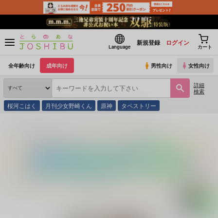
新規登録
ログイン
Language
カート
全年齢向け
成年向け
男性向け
女性向け
詳細
検索
桜河こはく
月刊少女野崎くん
原神
タペストリー
とらのあな通販
同人誌
泣くな
魂のレゾンデートル