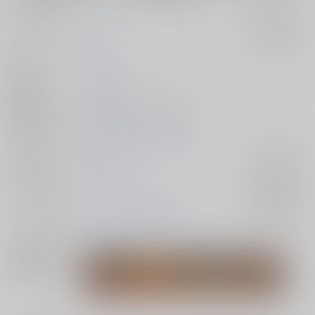
サークル名
泣くな
入荷アラート
作家
ナギ
発行日
2021/01/24
種別/サイズ
同人誌 - 小説/ Ａ５ 88p
初出イベント
2021/01/24 The ROCK 2
ジャンル/
Dr.STONE
入荷アラート
サブジャンル
カップリング
スタンリー×Dr.XENO
入荷アラート
メインキャラ
Dr.XENO
スタンリー・スナイダー
関連特集