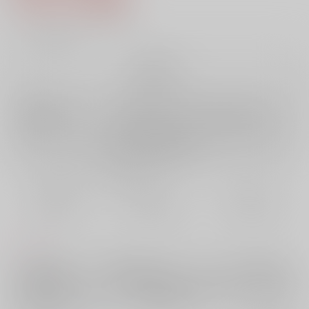
12
通販ポイント：
pt獲得
？
╳
：在庫なし
再販希望
店舗在庫
欲しいものリストに追加
再入荷を通知する
おまとめ目安と発送目安
?
毎度便
定期便（週1)
定期便（月2)
未定から
未定から
未定から
5日以内に発送
10日以内に発送
14日以内に発送
コメント
ゼノが誘拐されたー。任務要請されたのはスタンリーが率いる部隊だっ
た。軍特殊部隊、テロリスト等の戦闘シーンが含まれます。pixivに投稿
した「魂のレゾンデートル」「善悪の彼岸」を校正、収録。2編それぞれ
のR18部分を書き下ろしました。（約22000字）