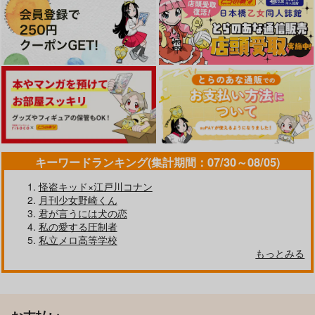
Dr.STONE
Science*MAGIC
はいてない
スタンリー×Dr.XENO
あんころ餅
スタンリー×Dr.XENO
スタンリー×Dr.XENO
1,290
2,357
715
円
円
円
（税込）
（税込）
（税込）
サンプル
サンプル
サンプル
スタンリー×Dr.XENO
スタンリー×Dr.XENO
スタンリー×Dr.XENO
カート
カート
カート
サンプル
サンプル
サンプル
作品詳細
作品詳細
作品詳細
キーワードランキング(集計期間：07/30～08/05)
怪盗キッド×江戸川コナン
月刊少女野崎くん
君が言うには犬の恋
私の愛する圧制者
私立メロ高等学校
WAIT,WHAT?!
You corrupted me
もっとみる
みつま屋
SPACE CHAOTIC
Time ,Stand Still
The Tear Stone
629
787
円
円
専売
専売
（税込）
（税込）
＠
夕べの
Dr.STONE
Dr.STONE