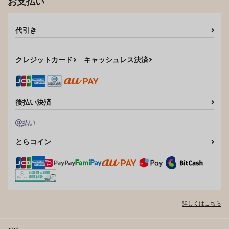
787
997
お支払い
円
円
（税込）
（税込）
スタンリー×Dr.XENO
スタンリー×Dr.XENO
スタンリー×Dr.XENO
スタンリー×Dr.XENO
サンプル
サンプル
代引き
サンプル
サンプル
カート
カート
作品詳細
作品詳細
クレジットカード
キャッシュレス決済
後払い決済
とらコイン
詳しくはこちら