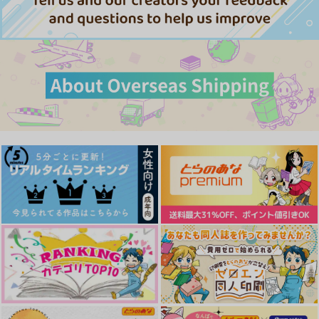
スタンリー×Dr.XENO
スタンリー×Dr.XENO
初恋ハニームーン
「」
Kingsman2
スタンリー×Dr.XENO
supli
misosazai
くびちょんぱ
サンプル
サンプル
サンプル
857
1,415
1,855
円
円
円
（税込）
（税込）
（税込）
作品詳細
カート
カート
スタンリー×Dr.XENO
スタンリー×Dr.XENO
スタンリー×Dr.XENO
サンプル
サンプル
サンプル
作品詳細
作品詳細
作品詳細
けだものの楽園
我が愛しのマーガレッ
さいろく。
ト
冬風
cardboard.
歩道橋
1,257
1,257
円
専売
円
専売
（税込）
（税込）
787
円
専売
エルピスにかける
ニテンリー
（税込）
箱庭の楽園
Dr.STONE
Dr.STONE