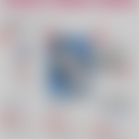
Rainbow Laboratory
たしかにそれは愛だっ
Luminescence
た
もの尻ねこ
てぃあ
関連商品(カップリング)
歩道橋
963
550
円
円
（税込）
（税込）
880
円
（税込）
スタンリー×Dr.XENO
スタンリー×Dr.XENO
スタンリー×Dr.XENO
サンプル
サンプル
サンプル
作品詳細
作品詳細
作品詳細
Assortment
お前がDomで君が
不可侵領域の観測ログ
Sub？
【ノベルティ無し】
Science*MAGIC
April
スタゼノモブ視点アン
3,615
円
専売
（税込）
ソロジー事務局
1,257
円
専売
（税込）
Dr.STONE
4,244
Dr.STONE
円
専売
スタンリー×Dr.XENO
（税込）
スタンリー×Dr.XENO
Dr.STONE