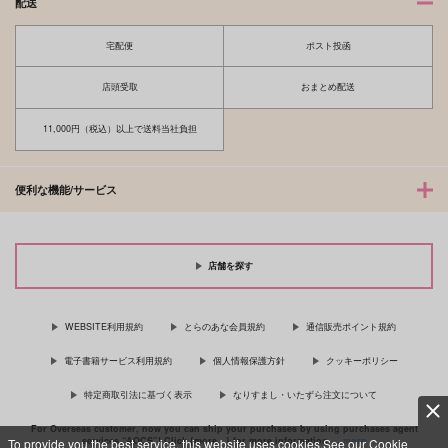
配送
宅配便
ポスト投函
店頭受取
おまとめ配送
11,000円（税込）以上で送料当社負担
便利な機能/サービス
店舗を探す
WEBSITE利用規約
とらのあな会員規約
通信販売ポイント規約
電子書籍サービス利用規約
個人情報保護方針
クッキーポリシー
特定商取引法に基づく表示
なりすまし・いたずら注文について
For Overseas customer, now you can ship your purchases by using purchases agent
services “AOCS”! Click {more…} for more information …
more
To provide you the best service, this website uses cookies.See our Cookie