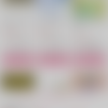
Give me your word
オーロラに恋をして
星が終わる、その日ま
で
泣くな
泣くな
泣くな
1,572
572
円
円
（税込）
（税込）
715
円
（税込）
スタンリー×Dr.XENO
スタンリー×Dr.XENO
スタンリー×Dr.XENO
サンプル
サンプル
サンプル
作品詳細
作品詳細
作品詳細
もっと見る！