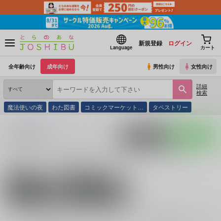
新規登録
ログイン
Language
カート
全年齢向け
成年向け
男性向け
女性向け
詳細
検索
魔法使いの夜
わた図書
コミックマーケット…
タペストリー
とらのあな通販
同人誌
zazenxtc
入荷アラート
ポストする
LINEで送る
サークル：zazenxtc 同人誌・同人グッズ一覧
関連作家
関連ジャンル
zazenxtc
スラムダンク