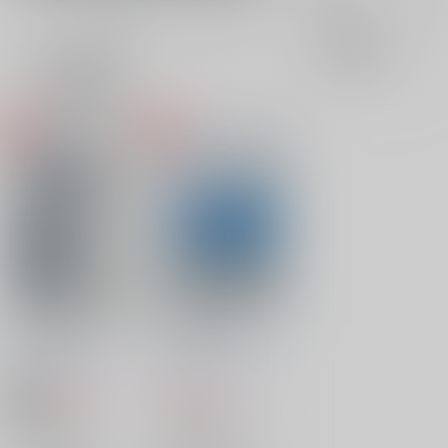
全年齢
成年
表示
3カ
2カ
1カ
追加検索条件
ラ
ラ
ラ
ム
ム
ム
表
表
表
示
示
示
じゃ、夏なんで。
IN YOUR LIFE
zazenxtc
/
zazenxtc
zazenxtc
/
zazenxtc
550
1,000
円
円
18禁
（税込）
（税込）
スラムダンク
スラムダンク
水戸洋平×三井寿
水戸洋平×三井寿