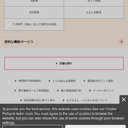
宅配便
ポスト投函
店頭受取
おまとめ配送
11,000円（税込）以上で送料当社負担
便利な機能/サービス
店舗を探す
WEBSITE利用規約
とらのあな会員規約
通信販売ポイント規約
電子書籍サービス利用規約
個人情報保護方針
クッキーポリシー
特定商取引法に基づく表示
なりすまし・いたずら注文について
To provide you the best service, this website uses cookies.See our Cookie
For Overseas customer, now you can ship your purchases by using purchases agent
Policy to learn more.You must agree to the use of cookies to browse the
services “AOCS”! Click {more…} for more information …
more
website, but you can also refuse the use of some cookies through your browser
settings.