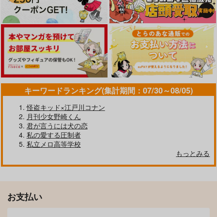
キーワードランキング(集計期間：07/30～08/05)
怪盗キッド×江戸川コナン
月刊少女野崎くん
君が言うには犬の恋
私の愛する圧制者
私立メロ高等学校
もっとみる
お支払い