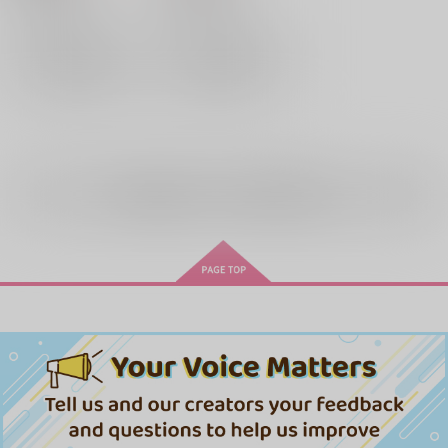
水戸洋平
三井寿
水戸洋平
三井寿
×：在庫なし
×：在庫なし
サンプル
サンプル
再販希望
再販希望
全年齢
向けブランドの商品もみる