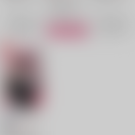
イフリート・ジン・エイト
イフリート・ジン・エイト
エイト×アスモデウス
×：在庫なし
×：在庫なし
アスモデウス・アリス
アスモデウス・アリス
イフリート・ジン・エイト
○：在庫あり
アスモデウス・アリス
サンプル
サンプル
サンプル
再販希望
再販希望
カート
可愛い後輩の酒事情
SSTAR
/
6
787
円
18禁
（税込）
魔入りました！入間くん