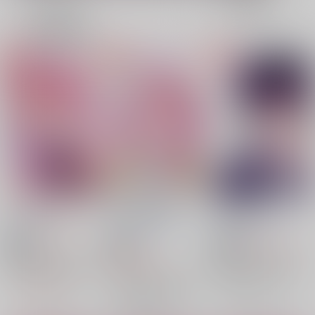
表示
3カ
2カ
1カ
追加検索条件
ラ
ラ
ラ
ム
ム
ム
表
表
表
示
示
示
アオハルの悩み
幸せな結末/後編
幸せな結末
SSTAR
/
6
SSTAR
/
6
悠樹
SSTAR
/
6
悠樹
792
1,572
円
18禁
18禁
円
18禁
（税込）
（税込）
2,200
魔入りました！入間くん
円
魔入りました！入間くん
（税込）
エイト×アスモデウス
エイト×アスモデウス
魔入りました！入間くん
イフリート・ジン・エイト
イフリート・ジン・エイト
エイト×アスモデウス
△：在庫残りわずか
○：在庫あり
アスモデウス・アリス
アスモデウス・アリス
イフリート・ジン・エイト
○：在庫あり