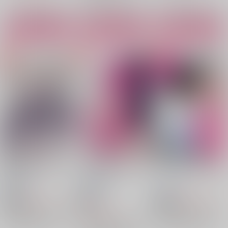
アスモデウス・アリス
サンプル
サンプル
サンプル
カート
カート
カート
先輩だけが知っている
アスモデウスくんはい
ハッピーエンドに憧れ
後輩
じめられたい
て
SSTAR
/
6
SSTAR
/
6
SSTAR
/
6
440
1,650
円
18禁
18禁
円
18禁
（税込）
（税込）
1,155
魔入りました！入間くん
円
魔入りました！入間くん
（税込）
エイト×アスモデウス
エイト×アスモデウス
魔入りました！入間くん