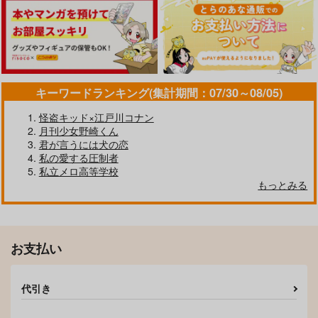
キーワードランキング(集計期間：07/30～08/05)
怪盗キッド×江戸川コナン
月刊少女野崎くん
君が言うには犬の恋
私の愛する圧制者
私立メロ高等学校
もっとみる
お支払い
代引き