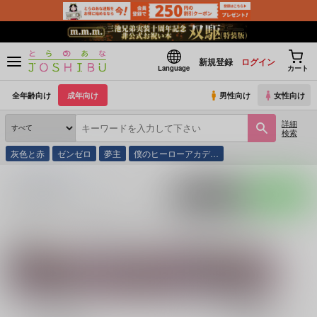
新規登録
ログイン
Language
カート
全年齢向け
成年向け
男性向け
女性向け
詳細
検索
灰色と赤
ゼンゼロ
夢主
僕のヒーローアカデ…
とらのあな通販
同人誌
SSTAR
入荷アラート
ポストする
LINEで送る
サークル：SSTAR 同人誌・同人グッズ一覧
関連作家
関連ジャンル
魔入りました！入間
6
悠樹
くん