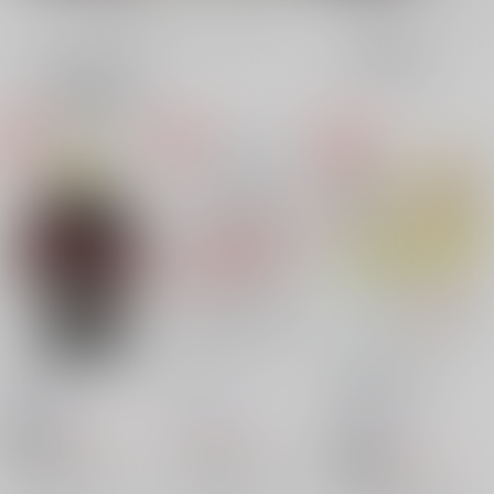
全年齢
成年
表示
3カ
2カ
1カ
追加検索条件
ラ
ラ
ラ
ム
ム
ム
表
表
表
示
示
示
Marry
you!
LOVE！LOVE！
LOOK！
Stern
/
夏川
Stern
/
夏川
Stern
/
ntkw
787
1,100
円
円
18禁
（税込）
（税込）
472
円
18禁
（税込）
Dr.STONE
Dr.STONE
Dr.STONE
スタンリー×Dr.XENO
スタンリー×Dr.XENO