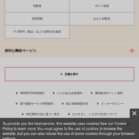
宅配便
ポスト投函
店頭受取
おまとめ配送
11,000円（税込）以上で送料当社負担
便利な機能/サービス
店舗を探す
WEBSITE利用規約
とらのあな会員規約
通信販売ポイント規約
電子書籍サービス利用規約
個人情報保護方針
クッキーポリシー
特定商取引法に基づく表示
なりすまし・いたずら注文について
To provide you the best service, this website uses cookies.See our Cookie
For Overseas customer, now you can ship your purchases by using purchases agent
Policy to learn more.You must agree to the use of cookies to browse the
services “AOCS”! Click {more…} for more information …
more
website, but you can also refuse the use of some cookies through your browser
settings.