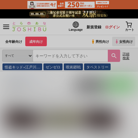
新規登録
ログイン
Language
カート
全年齢向け
成年向け
男性向け
女性向け
詳細
検索
怪盗キッド×江戸川…
ゼンゼロ
呪術廻戦
タペストリー
とらのあな通販
同人誌
Stern
入荷アラート
ポストする
LINEで送る
サークル：Stern 同人誌・同人グッズ一覧
関連作家
関連ジャンル
夏川
ntkw
Dr.STONE