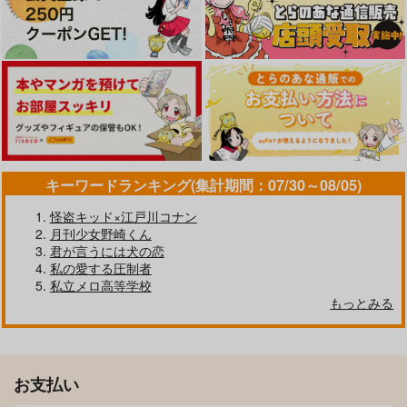
キーワードランキング(集計期間：07/30～08/05)
怪盗キッド×江戸川コナン
月刊少女野崎くん
君が言うには犬の恋
私の愛する圧制者
私立メロ高等学校
もっとみる
お支払い