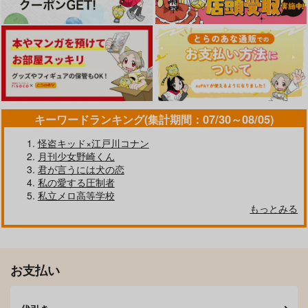
キーワードランキング(集計期間：07/30～08/05)
怪盗キッド×江戸川コナン
月刊少女野崎くん
君が言うには犬の恋
私の愛する圧制者
私立メロ高等学校
もっとみる
お支払い