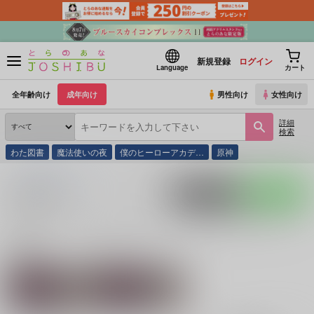
新規登録
ログイン
Language
カート
全年齢向け
成年向け
男性向け
女性向け
詳細
検索
わた図書
魔法使いの夜
僕のヒーローアカデ…
原神
とらのあな通販
同人誌
もっさりマウンテン
入荷アラート
ポストする
LINEで送る
サークル：もっさりマウンテン 同人誌・同人グッズ
一覧
関連作家
関連ジャンル
しょこら
鬼滅の刃