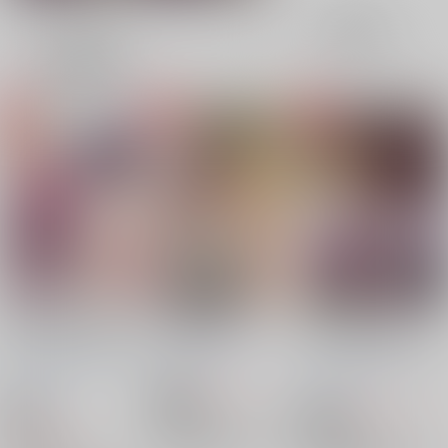
表示
3カ
2カ
1カ
追加検索条件
ラ
ラ
ラ
ム
ム
ム
表
表
表
示
示
示
偶然再会した元教え子
欲情温泉物語
気になるあの子が、ノ
（ノンケ）と、AV鑑
ーパンしゃぶしゃぶ店
もっさりマウンテン
/
賞会をすることになっ
で働いていたんだ
もっさりマウンテン
/
もっさりマウンテン
/
しょこら
た話
が！？
しょこら
しょこら
817
円
18禁
（税込）
1,037
18禁
円
18禁
（税込）
鬼滅の刃
1,037
円
鬼滅の刃
（税込）
煉獄杏寿郎×竈門炭治郎