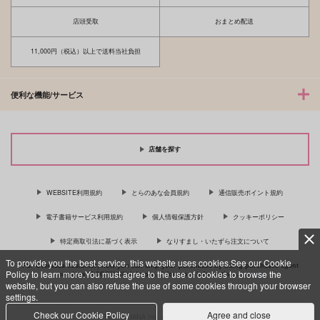
店頭受取
おまとめ配送
11,000円（税込）以上で送料当社負担
便利な機能/サービス
店舗を探す
WEBSITE利用規約
とらのあな会員規約
通信販売ポイント規約
電子書籍サービス利用規約
個人情報保護方針
クッキーポリシー
特定商取引法に基づく表示
なりすまし・いたずら注文について
To provide you the best service, this website uses cookies.See our Cookie
For Overseas customer, now you can ship your purchases by using purchases agent
Policy to learn more.You must agree to the use of cookies to browse the
services “AOCS”! Click {more…} for more information …
more
website, but you can also refuse the use of some cookies through your browser
settings.
Check our Cookie Policy
Agree and close
c TORANOANA Inc, All Rights Reserved.