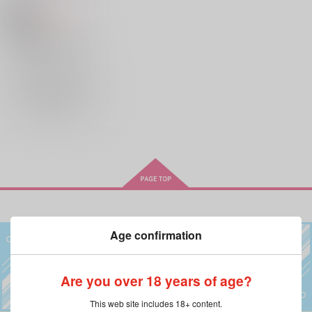
849
円
18禁
（税込）
鬼滅の刃
煉獄杏寿郎×竈門炭治郎
煉獄杏寿郎
×：在庫なし
竈門炭治郎
サンプル
再販希望
Age confirmation
Are you over 18 years of age?
This web site includes 18+ content.