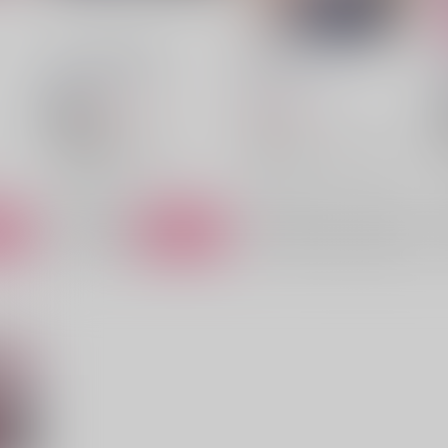
ない方がいい世界
ChuChu
葛式
/
ひらかわ
葛式
/
ひらかわ
944
629
円
円
18禁
（税込）
（税込）
ONE PIECE
月姫
ドフラミンゴ×コラソン
アルクェイド・ブリュンスタッド
ゴ
ドンキホーテ・ドフラミンゴ
遠野志貴
○：在庫あり
×：在庫なし
ドンキホーテ・ロシナンテ
ート
サンプル
カート
サンプル
再販希望