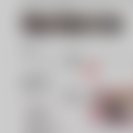
関連作家
関連ジャンル
ひらかわ
ONE PIECE
月姫
並び順
追加検索条件
追加キーワード
カテゴリ
対象年齢
専売フラグ名
同人ジャンル名1