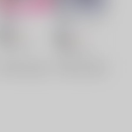
有頂天兄弟
砂の果実/The Other Side of
Love
葛式
/
ひらかわ
葛式
/
ひらかわ
787
円
18禁
（税込）
787
円
18禁
（税込）
ONE PIECE
ONE PIECE
ドフラミンゴ×コラソン
ドフラミンゴ×コラソン
ドンキホーテ・ロシナンテ
×：在庫なし
ドンキホーテ・ロシナンテ
×：在庫なし
ドンキホーテ・ドフラミンゴ
ドンキホーテ・ドフラミンゴ
サンプル
再販希望
サンプル
再販希望