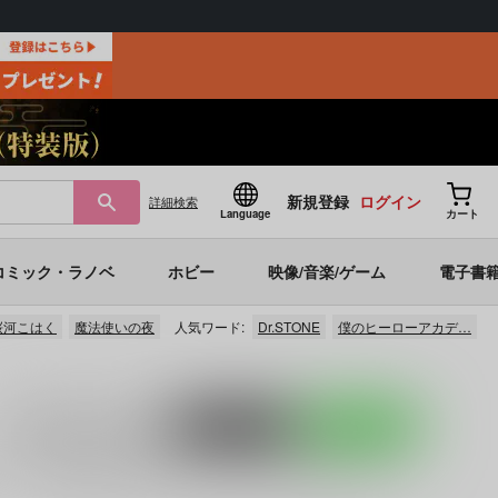
新規登録
ログイン
詳細
検索
Language
カート
コミック・ラノベ
ホビー
映像/音楽/ゲーム
電子書
桜河こはく
魔法使いの夜
人気ワード:
Dr.STONE
僕のヒーローアカデ…
入荷アラート
を設定
ポストする
LINEで送る
など、
ONE PIECE
月姫
に関する人気作品を多数揃えており