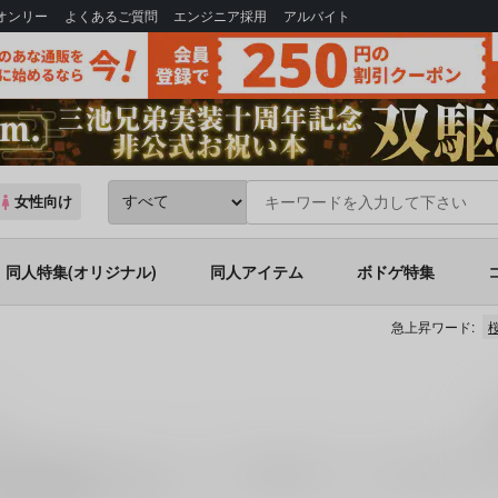
Bオンリー
よくあるご質問
エンジニア採用
アルバイト
女性向け
同人特集(オリジナル)
同人アイテム
ボドゲ特集
急上昇ワード:
、6件お取り扱いがございます。「
君のいる世界
」「
ない方がいい世界
」
あな通販にお任せください。