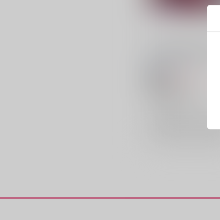
YOSEATSUME RHYTHM
葛式
/
ひらかわ
1,257
円
18禁
（税込）
ONE PIECE
ドフラミンゴ×コラソン
ドンキホーテ・ロシナンテ
×：在庫なし
ドンキホーテ・ドフラミン
サンプル
再販