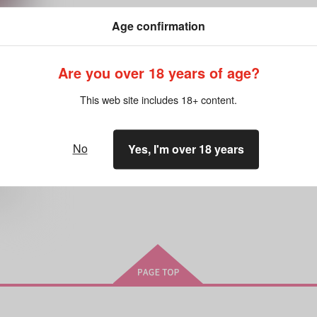
Age confirmation
Are you over 18 years of age?
IX
This web site includes 18+ content.
No
Yes, I'm over 18 years
ゴ
希望