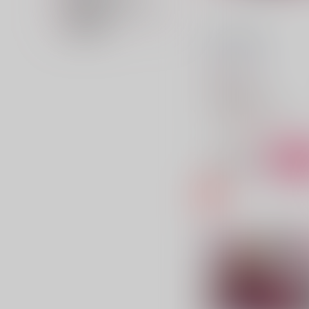
販売開始イベント名
在庫状況
君のいる世界
葛式
/
ひらかわ
787
円
（税込）
ONE PIECE
ドフラミンゴ×コラソン
ドンキホーテ・ドフラミン
△：在庫残りわずか
ドンキホーテ・ロシナンテ
サンプル
カ