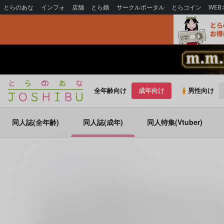
とらのあな
インフォ
店舗
とら婚
サークルポータル
とらコイン
WE
全年齢向け
成年向け
男性向け
同人誌(全年齢)
同人誌(成年)
同人特集(Vtuber)
とらのあな通販
同人誌
葛式
サークル：葛式 同人誌・同人グッズ一覧
葛式 (関連作家：
ひらかわ
)に関する同人誌・同人グッズは
ます。葛式 に関する同人誌・同人グッズを探すならとらの