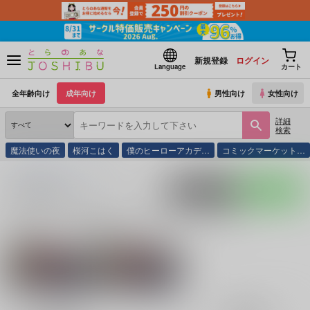
新規登録
ログイン
Language
カート
全年齢向け
成年向け
男性向け
女性向け
詳細
検索
魔法使いの夜
桜河こはく
僕のヒーローアカデ…
コミックマーケット…
とらのあな通販
同人誌
関屋
入荷アラート
ポストする
LINEで送る
サークル：関屋 同人誌・同人グッズ一覧
関連作家
関連ジャンル
フューチャーカード
関も
バディファイト