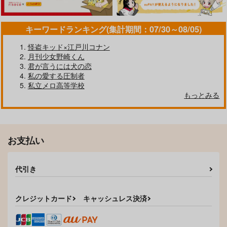
キーワードランキング(集計期間：07/30～08/05)
怪盗キッド×江戸川コナン
月刊少女野崎くん
君が言うには犬の恋
私の愛する圧制者
私立メロ高等学校
もっとみる
お支払い
代引き
クレジットカード
キャッシュレス決済