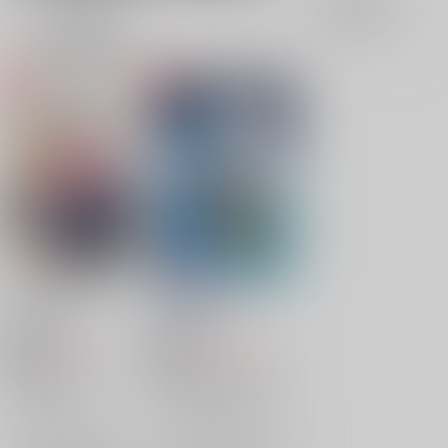
表示
3カ
2カ
1カ
追加検索条件
ラ
ラ
ラ
ム
ム
ム
表
表
表
示
示
示
みちづれ初恋
偽善者の磔刑
関屋
/
関も
関屋
/
関も
657
657
円
円
18禁
18禁
（税込）
（税込）
フューチャーカード バディファイト
フューチャーカード バディファイト
臥炎キョウヤ
臥炎キョウヤ×龍炎寺タスク
荒神ロウガ
龍炎寺タスク
×：在庫なし
×：在庫なし
臥炎キョウヤ
サンプル
サンプル