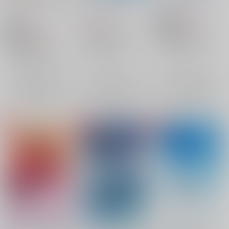
て
道しるべ
/
文月まこと
道しるべ
/
文月まこと
道しるべ
/
文月まこと
315
315
円
円
18禁
（税込）
（税込）
629
円
18禁
（税込）
落第忍者乱太郎
落第忍者乱太郎
落第忍者乱太郎
中在家長次×七松小平太
土井半助×摂津のきり丸
土井半助×摂津のきり丸
中在家長次
土井半助
天鬼
×：在庫なし
×：在庫なし
土井半助
×：在庫なし
七松小平太
摂津のきり丸
摂津のきり丸
サンプル
サンプル
サンプル
再販希望
再販希望
再販希望