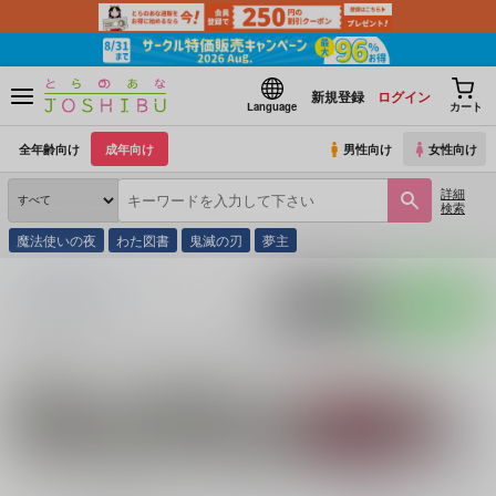
新規登録
ログイン
Language
カート
全年齢向け
成年向け
男性向け
女性向け
詳細
検索
魔法使いの夜
わた図書
鬼滅の刃
夢主
とらのあな通販
同人誌
道しるべ
入荷アラート
ポストする
LINEで送る
サークル：道しるべ 同人誌・同人グッズ一覧
関連作家
関連ジャンル
僕のヒーローアカデ
文月まこと
落第忍者乱太郎
ゲゲ
ミア