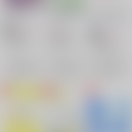
かりそめの恋
ふたりの恋の夢
欲しいのはあなたの温
もり
道しるべ
/
文月まこと
道しるべ
/
文月まこと
道しるべ
/
文月まこと
315
315
円
円
18禁
（税込）
（税込）
315
円
18禁
（税込）
ゲゲゲの鬼太郎
ゲゲゲの鬼太郎
葬送のフリーレン
水木×龍賀沙代
水木
水木×龍賀沙代
水木
シュタルク×フェルン
龍賀沙代
龍賀沙代
×：在庫なし
×：在庫なし
シュタルク
フェルン
×：在庫なし
サンプル
サンプル
サンプル
再販希望
再販希望
再販希望