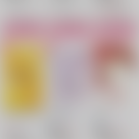
潮江文次郎×立花仙蔵
潮江文次郎
立花仙蔵
潮江文次郎
立花仙蔵
○：在庫あり
○：在庫あり
潮江文次郎
立花仙蔵
△：在庫残りわずか
サンプル
サンプル
サンプル
カート
カート
カート
ほろにがしゅがーらぶ
ぼくのかみさま
恋着
道しるべ
/
文月まこと
道しるべ
/
文月まこと
道しるべ
/
文月まこと
315
315
1,100
円
円
18禁
円
18禁
（税込）
（税込）
（税込）
落第忍者乱太郎
落第忍者乱太郎
落第忍者乱太郎