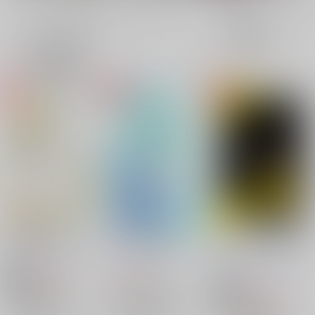
全年齢
成年
表示
3カ
2カ
1カ
追加検索条件
ラ
ラ
ラ
ム
ム
ム
表
表
表
示
示
示
永遠の誓いを君に
何よりも綺麗な
はじめての恋をあなた
と
道しるべ
/
文月まこと
道しるべ
/
文月まこと
道しるべ
/
文月まこと
629
157
円
円
18禁
（税込）
（税込）
944
円
18禁
（税込）
落第忍者乱太郎
落第忍者乱太郎
落第忍者乱太郎
潮江文次郎×立花仙蔵
潮江文次郎×立花仙蔵