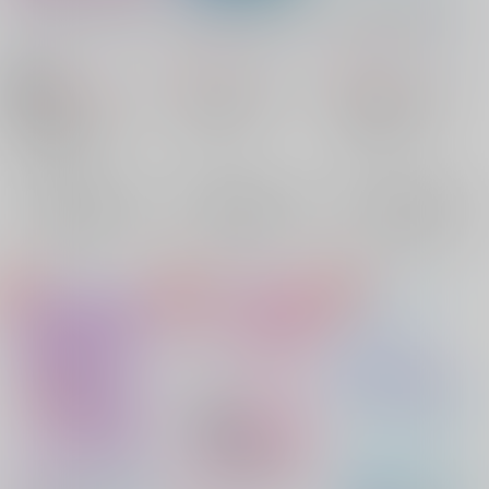
アイドルだって恋した
遠くの星に手をのばす
八年越しの恋わずらい
い！
道しるべ
/
文月まこと
道しるべ
/
文月まこと
道しるべ
/
文月まこと
472
629
円
円
（税込）
（税込）
629
円
18禁
（税込）
僕のヒーローアカデミア
僕のヒーローアカデミア
僕のヒーローアカデミア
ジュリオ×アンナ
轟焦凍×緑谷出久
轟焦凍×緑谷出久
ジュリオ・ガンディーニ
轟焦凍
緑谷出久
×：在庫なし
×：在庫なし
轟焦凍
緑谷出久
×：在庫なし
アンナ・シェルビーノ
サンプル
サンプル
サンプル
再販希望
再販希望
再販希望