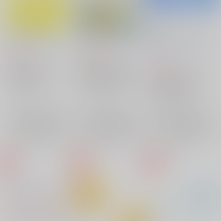
きらいじゃないよ
僕が見つけた唯一の花
星の欠片、ひとつふた
つ
道しるべ
/
文月まこと
道しるべ
/
文月まこと
道しるべ
/
文月まこと
315
315
円
円
（税込）
（税込）
220
円
（税込）
葬送のフリーレン
機動戦士ガンダム 水星の魔女
機動戦士ガンダム 水星の魔女
シュタルク×フェルン
エラン（強化人士5号）×ノレア
グエル×スレッタ
シュタルク
フェルン
エラン（強化人士5号）
×：在庫なし
×：在庫なし
グエル・ジェターク
ノレア・デュノク
×：在庫なし
スレッタ・マーキュリー
サンプル
サンプル
サンプル
再販希望
再販希望
再販希望