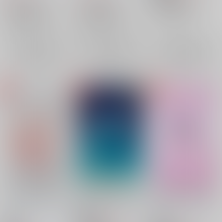
落第忍者乱太郎
落第忍者乱太郎
落第忍者乱太郎
天鬼×摂津のきり丸
尾浜勘右衛門×久々知兵助
尾浜勘右衛門×久々知兵助
天鬼
摂津のきり丸
×：在庫なし
尾浜勘右衛門
尾浜勘右衛門
×：在庫なし
×：在庫なし
久々知兵助
久々知兵助
サンプル
サンプル
サンプル
再販希望
再販希望
再販希望
ハジメテの恋はムズカ
星に願いをする前に
天鬼さんは僕に甘すぎ
シイ！
る！
道しるべ
/
文月まこと
道しるべ
/
文月まこと
道しるべ
/
文月まこと
787
円
18禁
（税込）