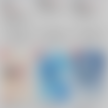
472
18禁
円
18禁
（税込）
落第忍者乱太郎
1,100
円
落第忍者乱太郎
（税込）
土井半助×摂津のきり丸
天鬼×摂津のきり丸
落第忍者乱太郎
土井半助
×：在庫なし
天鬼
摂津のきり丸
食満留三郎×善法寺伊作
摂津のきり丸
×：在庫なし
善法寺伊作
×：在庫なし
食満留三郎
サンプル
サンプル
サンプル
再販希望
再販希望
再販希望
秘めた想いを抱きしめ
痛みさえも愛おしい
月さえも知らない