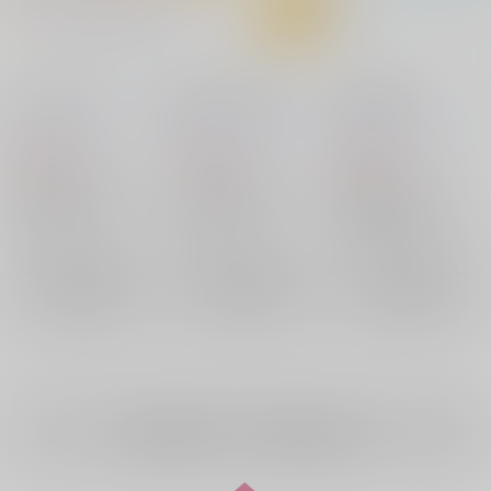
こころやどり
願いごと叶うまで
君に灯る熱
道しるべ
/
文月まこと
道しるべ
/
文月まこと
道しるべ
/
文月まこと
306
153
329
円
円
円
（税込）
（税込）
（税込）
うたわれるもの
うたわれるもの
刀剣乱舞
アクタ×ミナギ
アクタ
アクタ×ミナギ
アクタ
山姥切国広×女審神者
ミナギ
ミナギ
山姥切国広
女審神者
×：在庫なし
×：在庫なし
×：在庫なし
サンプル
サンプル
サンプル
再販希望
再販希望
再販希望
全年齢
向けブランドの商品もみる