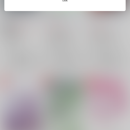
さよなら愛しいひと
夢で逢えたら
どきどきっ！
道しるべ
/
文月まこと
道しるべ
/
文月まこと
道しるべ
/
文月まこと
472
315
472
円
円
18禁
円
（税込）
（税込）
（税込）
ゲゲゲの鬼太郎
ゲゲゲの鬼太郎
葬送のフリーレン
龍賀沙代
水木×龍賀沙代
水木
シュタルク×フェルン
龍賀沙代
シュタルク
フェルン
×：在庫なし
×：在庫なし
×：在庫なし
サンプル
サンプル
サンプル
再販希望
再販希望
再販希望