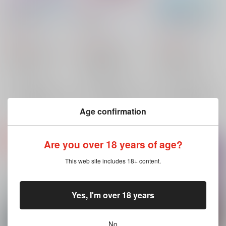
暁の空をキミと
春を待つ
この恋は永遠に咲く
道しるべ
/
文月まこと
道しるべ
/
文月まこと
道しるべ
/
文月まこと
629
315
315
円
円
円
（税込）
（税込）
（税込）
僕のヒーローアカデミア
ゲゲゲの鬼太郎
葬送のフリーレン
ジュリオ×アンナ
水木×龍賀沙代
水木
ヒンメル×フリーレン
ジュリオ・ガンディーニ
龍賀沙代
ヒンメル
フリーレン
×：在庫なし
×：在庫なし
×：在庫なし
アンナ・シェルビーノ
サンプル
サンプル
サンプル
Age confirmation
再販希望
再販希望
再販希望
Are you over 18 years of age?
This web site includes 18+ content.
Yes, I'm over 18 years
No