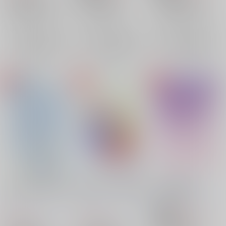
雑渡昆奈門×鶴町伏木蔵
天鬼×摂津のきり丸
土井半助×摂津のきり丸
雑渡昆奈門
天鬼
摂津のきり丸
摂津のきり丸
×：在庫なし
×：在庫なし
×：在庫なし
鶴町伏木蔵
土井半助
サンプル
サンプル
サンプル
再販希望
再販希望
再販希望
もう一度また君に恋し
おだんごよりも君はあ
泡沫の夢物語
たい
まい
道しるべ
/
文月まこと
道しるべ
/
文月まこと
道しるべ
/
文月まこと
629
円
18禁
（税込）
629
315
円
円
（税込）
（税込）