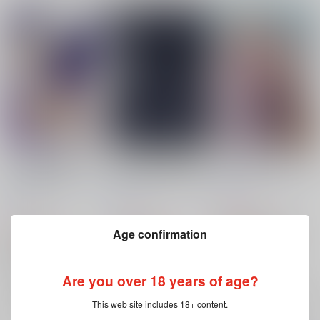
いつも月夜に君と酒
どちらかが先に死ぬ小
明日も君と話をしよう
２-甘い言い訳-
説アンソロジー「永別
酔いどれペンギン
/
天
閑話」
酔いどれペンギン
/
天
酔いどれペンギン
/
天
満月
満月
満月
935
円
（税込）
315
1,290
円
円
（税込）
（税込）
Age confirmation
文豪ストレイドッグス
文豪ストレイドッグス
文豪ストレイドッグス
国木田独歩×太宰治
国木田独歩×太宰治
国木田独歩×太宰治
国木田独歩
太宰治
×：在庫なし
国木田独歩
太宰治
国木田独歩
太宰治
×：在庫なし
×：在庫なし
Are you over 18 years of age?
サンプル
サンプル
サンプル
This web site includes 18+ content.
再販希望
再販希望
再販希望