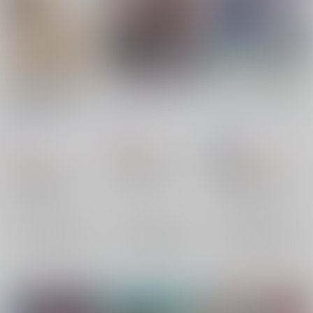
Between The Sheets
この空は明日へ続いて
こんなのまるで愛みた
君は私の安眠枕
い
酔いどれペンギン
/
天
酔いどれペンギン
/
天
酔いどれペンギン
/
天
満月
満月
満月
982
円
（税込）
688
935
円
円
18禁
（税込）
（税込）
文豪ストレイドッグス
文豪ストレイドッグス
文豪ストレイドッグス
国木田独歩×太宰治
国木田独歩×太宰治
国木田独歩×太宰治
国木田独歩
太宰治
×：在庫なし
国木田独歩
太宰治
国木田独歩
太宰治
×：在庫なし
×：在庫なし
サンプル
サンプル
サンプル
再販希望
再販希望
再販希望