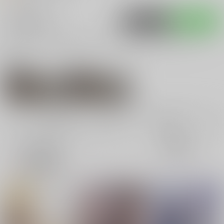
入荷アラート
ポストする
LINEで送る
サークル：酔いどれペンギン 同人誌・同人グッズ一
覧
関連作家
関連ジャンル
文豪ストレイドッグ
天満月
ス
全年齢
成年
表示
3カ
2カ
1カ
追加検索条件
ラ
ラ
ラ
ム
ム
ム
表
表
表
示
示
示