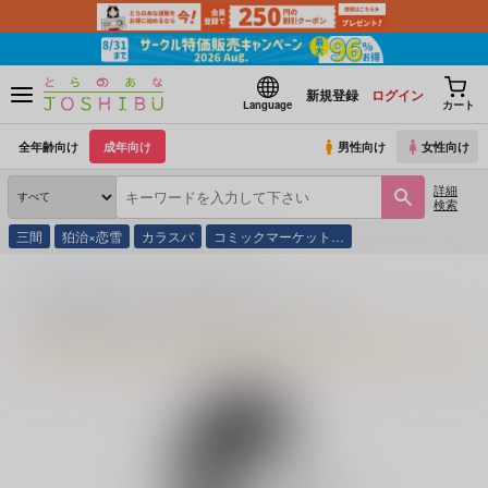
新規登録
ログイン
Language
カート
全年齢向け
成年向け
男性向け
女性向け
詳細
検索
三間
狛治×恋雪
カラスバ
コミックマーケット…
とらのあな通販
同人誌
酔いどれペンギン
酔いどれペンギンのプロフィール