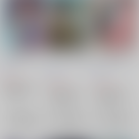
二人の熱の行く先は
泣いて笑って明日が来
二人の距離はゼロセン
て
チ
酔いどれペンギン
/
天
酔いどれペンギン
/
天
酔いどれペンギン
/
天
満月
満月
満月
550
円
（税込）
935
550
円
円
（税込）
（税込）
文豪ストレイドッグス
文豪ストレイドッグス
文豪ストレイドッグス
国木田独歩×太宰治
国木田独歩×太宰治
国木田独歩×太宰治
国木田独歩
太宰治
×：在庫なし
国木田独歩
太宰治
国木田独歩
太宰治
×：在庫なし
×：在庫なし
サンプル
サンプル
サンプル
再販希望
再販希望
再販希望