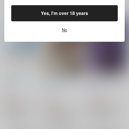
Yes, I'm over 18 years
No
サマーロード
この街が明日も晴れた
明日の朝日も昇るのだ
ら
酔いどれペンギン
/
天
酔いどれペンギン
/
天
酔いどれペンギン
/
天
満月
満月
満月
550
1,045
円
円
（税込）
（税込）
935
円
（税込）
文豪ストレイドッグス
文豪ストレイドッグス
文豪ストレイドッグス
国木田独歩×太宰治
国木田独歩×太宰治
国木田独歩×太宰治
国木田独歩
太宰治
国木田独歩
太宰治
×：在庫なし
×：在庫なし
国木田独歩
太宰治
×：在庫なし