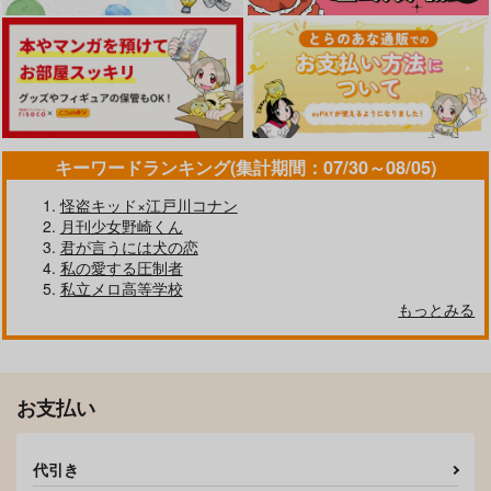
キーワードランキング(集計期間：07/30～08/05)
怪盗キッド×江戸川コナン
月刊少女野崎くん
君が言うには犬の恋
私の愛する圧制者
私立メロ高等学校
もっとみる
お支払い
代引き