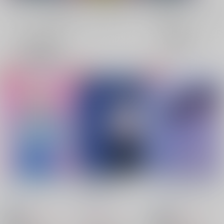
全年齢
成年
表示
3カ
2カ
1カ
追加検索条件
ラ
ラ
ラ
ム
ム
ム
表
表
表
示
示
示
チハル、ハタチです
場地課長の日常
アンタしか欲しくない
タケノコワークス
/
つ
タケノコワークス
/
つ
タケノコワークス
/
つ
ぎやしお
ぎやしお
ぎやしお
787
1,257
944
円
円
18禁
円
18禁
（税込）
（税込）
（税込）