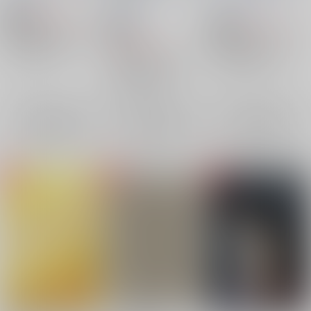
ぎやしお
monaka
つぎやしお
944
円
18禁
（税込）
715
円
18禁
18禁
（税込）
東京卍リベンジャーズ
1,415
東京卍リベンジャーズ
円
（税込）
場地圭介×松野千冬
場地圭介×松野千冬
東京卍リベンジャーズ
場地圭介
松野千冬
×：在庫なし
場地圭介
松野千冬
×：在庫なし
場地圭介×松野千冬
場地圭介
松野千冬
×：在庫なし
サンプル
サンプル
サンプル
再販希望
再販希望
再販希望