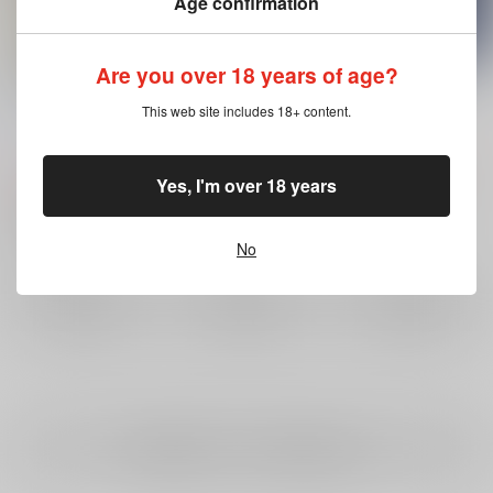
Age confirmation
Are you over 18 years of age?
全場地圭介協議会へよ
USA×USA LOVE!!!!
おばけなんてないさ
うこそ
タケノコワークス
/
つ
タケノコワークス
/
つ
This web site includes 18+ content.
タケノコワークス
/
つ
ぎやしお
ぎやしお
ぎやしお
350
1,089
円
18禁
円
18禁
（税込）
（税込）
629
円
（税込）
Yes, I'm over 18 years
東京卍リベンジャーズ
東京卍リベンジャーズ
東京卍リベンジャーズ
場地圭介×松野千冬
場地圭介×松野千冬
場地圭介×松野千冬
場地圭介
松野千冬
場地圭介
松野千冬
×：在庫なし
×：在庫なし
場地圭介
松野千冬
No
×：在庫なし
サンプル
サンプル
サンプル
再販希望
再販希望
再販希望
全年齢
向けブランドの商品もみる