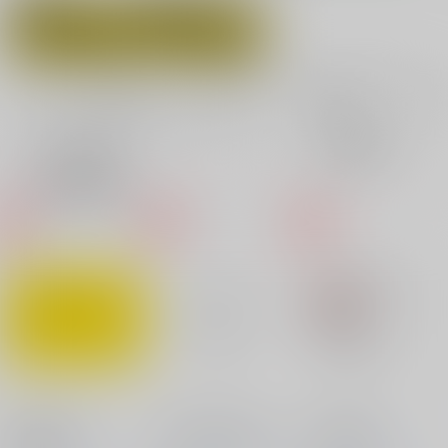
赤いニシン
呪術廻戦
全年齢
成年
表示
3カ
2カ
1カ
追加検索条件
ラ
ラ
ラ
ム
ム
ム
表
表
表
示
示
示
Nothing but a
43×30 The Record
冬の平天帽