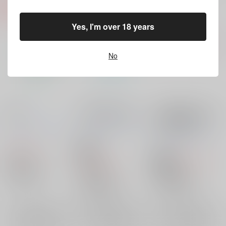
Yes, I'm over 18 years
No
43×30
【再版】Breathing
【再版】受付のあの子
※SS１話追加
ニシンの大群
/
赤いニ
ニシンの大群
/
赤いニ
ニシンの大群
/
赤いニ
シン
シン
シン
1,415
円
18禁
（税込）
1,257
円
18禁
1,100
（税込）
呪術廻戦
円
（税込）
呪術廻戦
五条悟×虎杖悠仁
呪術廻戦
五条悟×虎杖悠仁
五条悟
虎杖悠仁
五条悟×虎杖悠仁
×：在庫なし
五条悟
虎杖悠仁
×：在庫なし
五条悟
虎杖悠仁
×：在庫なし
サンプル
サンプル
サンプル