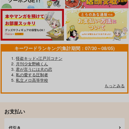
キーワードランキング(集計期間：07/30～08/05)
怪盗キッド×江戸川コナン
月刊少女野崎くん
君が言うには犬の恋
私の愛する圧制者
私立メロ高等学校
もっとみる
お支払い
代引き