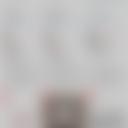
秋の散歩道
夏の蜃気楼
43×30 third
ニシンの大群
/
赤いニ
ニシンの大群
/
赤いニ
ニシンの大群
/
赤いニ
シン
シン
シン
1,729
18禁
18禁
円
18禁
（税込）
1,572
1,572
円
円
呪術廻戦
（税込）
（税込）
五条悟×虎杖悠仁
呪術廻戦
呪術廻戦
五条悟
虎杖悠仁
五条悟×虎杖悠仁
五条悟×虎杖悠仁
×：在庫なし
五条悟
虎杖悠仁
五条悟
虎杖悠仁
×：在庫なし
×：在庫なし
サンプル
サンプル
サンプル
再販希望
再販希望
再販希望