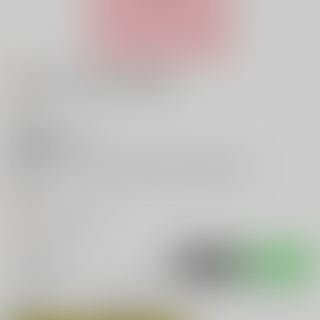
お知らせ (2026/07/05更新）
五悠
主な執筆者
赤いニシン
主な活動ジャンル
ホームページ
https://www.pixiv.net/users/16873250
twitter
オススメリンク
入荷アラート
ポストする
LINEで送る
サークル：ニシンの大群 同人誌・同人グッズ一覧
関連作家
関連ジャンル