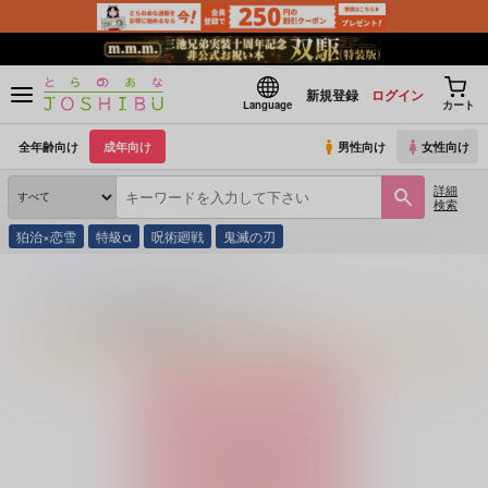
新規登録
ログイン
Language
カート
全年齢向け
成年向け
男性向け
女性向け
詳細
検索
狛治×恋雪
特級α
呪術廻戦
鬼滅の刃
とらのあな通販
同人誌
ニシンの大群
ニシンの大群のプロフィール