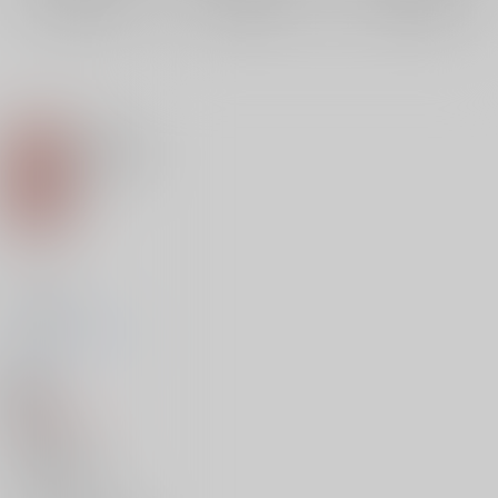
再販希望
再販希望
再販希望
Nameless
ニシンの大群
/
赤いニ
シン
18禁
1,650
円
（税込）
呪術廻戦
五条悟×虎杖悠仁
五条悟
虎杖悠仁
×：在庫なし