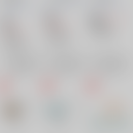
miracle
ニシンの大群
/
赤いニ
ニシンの大群
/
赤いニ
ニシンの大群
/
赤いニ
シン
シン
シン
1,572
18禁
円
18禁
（税込）
18禁
5,500
円
呪術廻戦
（税込）
1,572
円
（税込）
五条悟×虎杖悠仁
呪術廻戦
呪術廻戦
五条悟
虎杖悠仁
五条悟×虎杖悠仁
×：在庫なし
五条悟×虎杖悠仁
五条悟
虎杖悠仁
×：在庫なし
五条悟
虎杖悠仁
×：在庫なし
サンプル
サンプル
サンプル
再販希望
再販希望
再販希望