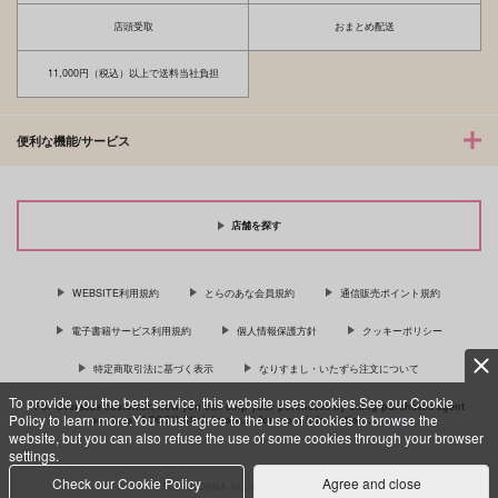
店頭受取
おまとめ配送
11,000円（税込）以上で送料当社負担
便利な機能/サービス
店舗を探す
WEBSITE利用規約
とらのあな会員規約
通信販売ポイント規約
電子書籍サービス利用規約
個人情報保護方針
クッキーポリシー
特定商取引法に基づく表示
なりすまし・いたずら注文について
To provide you the best service, this website uses cookies.See our Cookie
For Overseas customer, now you can ship your purchases by using purchases agent
Policy to learn more.You must agree to the use of cookies to browse the
services “AOCS”! Click {more…} for more information …
more
website, but you can also refuse the use of some cookies through your browser
settings.
Check our Cookie Policy
Agree and close
c TORANOANA Inc, All Rights Reserved.