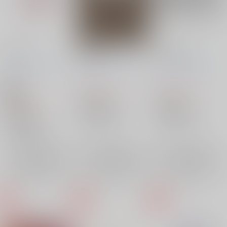
Gift for...
調合書
My favorite
ニシンの大群
/
赤いニ
ニシンの大群
/
赤いニ
ニシンの大群
/
赤いニ
シン
シン
シン
3,144
1,572
円
18禁
円
（税込）
（税込）
1,572
円
呪術廻戦
呪術廻戦
（税込）
五条悟×虎杖悠仁
五条悟×虎杖悠仁
呪術廻戦
五条悟
虎杖悠仁
五条悟
虎杖悠仁
五条悟×虎杖悠仁
×：在庫なし
×：在庫なし
五条悟
虎杖悠仁
×：在庫なし
サンプル
サンプル
サンプル
再販希望
再販希望
再販希望