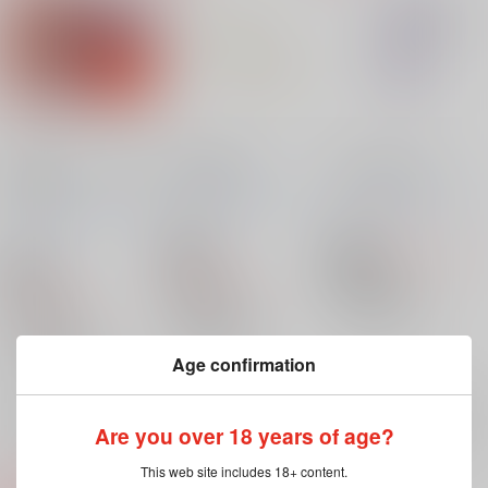
未来から＊＊＊がやっ
BAR ROSA
43×30 second
てきた！
ニシンの大群
/
赤いニ
ニシンの大群
/
赤いニ
ニシンの大群
/
赤いニ
シン
シン
シン
1,572
18禁
円
18禁
（税込）
18禁
3,300
円
呪術廻戦
（税込）
1,572
円
（税込）
五条悟×虎杖悠仁
呪術廻戦
呪術廻戦
五条悟
虎杖悠仁
五条悟×虎杖悠仁
×：在庫なし
五条悟×虎杖悠仁
五条悟
虎杖悠仁
×：在庫なし
Age confirmation
五条悟
虎杖悠仁
×：在庫なし
サンプル
サンプル
サンプル
Are you over 18 years of age?
再販希望
再販希望
再販希望
This web site includes 18+ content.