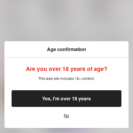
2×3
/
らくだ
300
880
円
18禁
円
18禁
（税込）
（税込）
600
円
（税込）
ONE PIECE
ONE PIECE
ONE PIECE
スモーカー×ロー
スモーカー×ロー
キッド×ロー
トラファルガー・ロー
トラファルガー・ロー
×：在庫なし
×：在庫なし
トラファルガー・ロー
×：在庫なし
スモーカー
スモーカー
ユースタス・キッド
サンプル
サンプル
サンプル
Age confirmation
再販希望
再販希望
再販希望
Are you over 18 years of age?
This web site includes 18+ content.
Yes, I'm over 18 years
No
前立戦線
MARINE #1