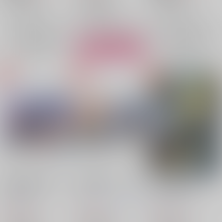
スモーカー×ロー
スモーカー×ロー
スモーカー×ロー
トラファルガー・ロー
トラファルガー・ロー
トラファルガー・ロー
×：在庫なし
○：在庫あり
×：在庫なし
スモーカー
スモーカー
スモーカー
サンプル
サンプル
サンプル
再販希望
再販希望
カート
Around the world in
その結婚ちょっと待っ
いずれ埋まるオレンジ
Heart farm
た！！
のネオンライト
2×3
/
らくだ
2×3
/
らくだ
ゆゆゆ
2×3
/
らくだ
200
472
457
円
円
円
（税込）
（税込）
（税込）