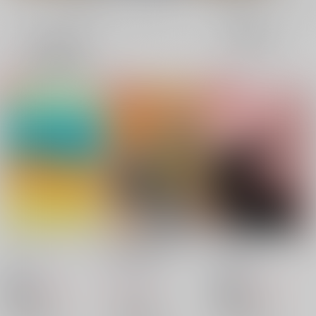
全年齢
成年
表示
3カ
2カ
1カ
追加検索条件
ラ
ラ
ラ
ム
ム
ム
表
表
表
示
示
示
サンセット・サンライ
Around The World
ストロベリーフィール
ズ
with patient
ズの夢
2×3
/
らくだ
2×3
/
らくだ
2×3
/
らくだ
700
300
300
円
円
18禁
円
18禁
（税込）
（税込）
（税込）
ONE PIECE
ONE PIECE
ONE PIECE