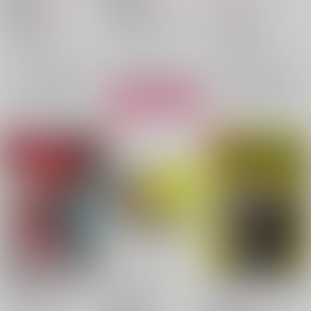
801
300
円
18禁
円
（税込）
（税込）
ONE PIECE
ONE PIECE
ONE PIECE
スモーカー×ロー×スモーカー
スモーカー×ロー
スモーカー×ロー
スモーカー
○：在庫あり
スモーカー
トラファルガー・ロー
×：在庫なし
トラファルガー・ロー
×：在庫なし
トラファルガー・ロー
スモーカー
サンプル
サンプル
サンプル
再販希望
再販希望
カート
I CAN FINALLY SAY
前立戦線パート2
CANCEL THE NIGHT
"I LOVE YOU"
2×3
/
らくだ
2×3
/
らくだ