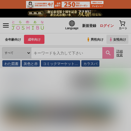
新規登録
ログイン
Language
カート
全年齢向け
成年向け
男性向け
女性向け
詳細
検索
わた図書
灰色と赤
コミックマーケット…
カラスバ
とらのあな通販
同人誌
2×3
入荷アラート
ポストする
LINEで送る
サークル：2×3 同人誌・同人グッズ一覧
関連作家
関連ジャンル
らくだ
ゆゆゆ
ONE PIECE