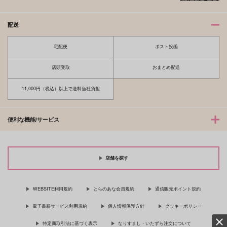
配送
宅配便
ポスト投函
店頭受取
おまとめ配送
11,000円（税込）以上で送料当社負担
便利な機能/サービス
店舗を探す
WEBSITE利用規約
とらのあな会員規約
通信販売ポイント規約
電子書籍サービス利用規約
個人情報保護方針
クッキーポリシー
特定商取引法に基づく表示
なりすまし・いたずら注文について