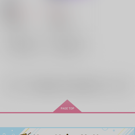
2×3
/
らくだ
2×3
/
らくだ
330
944
円
円
18禁
（税込）
（税込）
ONE PIECE
ONE PIECE
スモーカー×ロー
スモーカー×ロー
トラファルガー・ロー
トラファルガー・ロー
×：在庫なし
×：在庫なし
スモーカー
スモーカー
サンプル
サンプル
再販希望
再販希望
全年齢
向けブランドの商品もみる