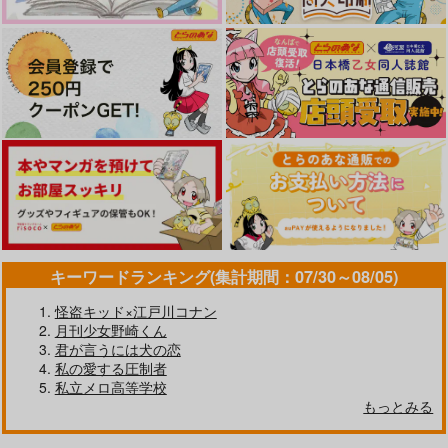
キーワードランキング(集計期間：07/30～08/05)
怪盗キッド×江戸川コナン
月刊少女野崎くん
君が言うには犬の恋
私の愛する圧制者
私立メロ高等学校
もっとみる