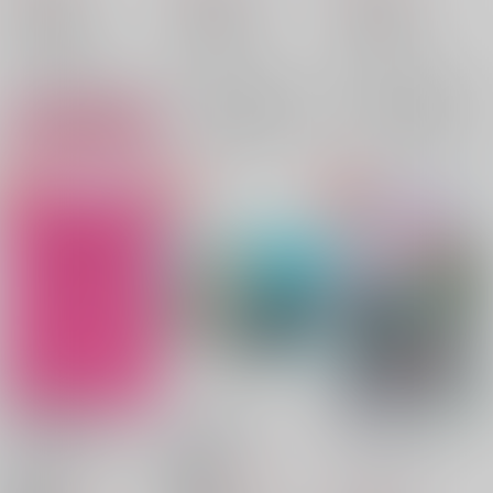
ONE PIECE
ONE PIECE
ONE PIECE
スモーカー×ロー
スモーカー×ロー
スモーカー×ロー
トラファルガー・ロー
トラファルガー・ロー
トラファルガー・ロー
○：在庫あり
×：在庫なし
×：在庫なし
スモーカー
スモーカー
スモーカー
サンプル
サンプル
サンプル
再販希望
再販希望
カート
最初で最後のトラファ
前立戦線パート３
アイスクリーム・リレ
ﾉﾚガー・口ー スペシ
ーションシップ
2×3
/
らくだ
ャル
2×3
/
らくだ
2×3
/
らくだ
200
円
18禁
（税込）