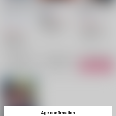
【グッズセット】子利
結び目
土井半助・天鬼緊縛写
土井アンソロジー「お
真集
赤星酒造
/
どぶろく
兄ちゃんといっし
スルメロケット
ソカ
赤星酒造
/
どぶろく
ょ！」（ノベルティ
787
円
18禁
（税込）
ビート
シマバランド
付）
1,980
円
（税込）
落第忍者乱太郎
宇宙猫
nanika
コルゲ
落第忍者乱太郎
山田利吉×土井半助
3,575
円
ェト
Pocome
瀬と日
（税込）
土井半助
山田利吉
山田利吉
土井半助
×：在庫なし
落第忍者乱太郎
光浴
murasaki_note
○：在庫あり
山田利吉×土井半助
みやこだより
Kei
ぺ
山田利吉
土井半助
×：在庫なし
ぺち山
hyper
赤星酒
造
千年飛翔星
きみに
サンプル
サンプル
サンプル
夢中
sugarxsugar
再販希望
再販希望
カート
Tramont Tea Time
E-
latte
夕焼け空
永劫回
帰
GatorsGastralia
与
助
/
あたりめ
Age confirmation