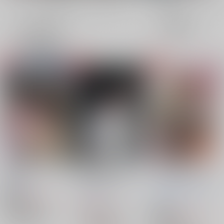
全年齢
成年
表示
3カ
2カ
1カ
追加検索条件
ラ
ラ
ラ
ム
ム
ム
表
表
表
示
示
示
照る月
利土井緊縛写真集
つどいろとりどい
「結」
赤星酒造
/
どぶろく
赤星酒造
カバダ工房
赤星酒造
/
どぶろく
Kozmic*cosmo
/
しい
550
円
18禁
（税込）
2,357
円
たけ
（税込）
落第忍者乱太郎
2,357
円
18禁
落第忍者乱太郎
（税込）
山田利吉×土井半助