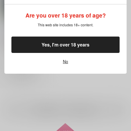
Are you over 18 years of age?
月に笑う
This web site includes 18+ content.
赤星酒造
/
どぶろく
660
円
18禁
（税込）
Yes, I'm over 18 years
落第忍者乱太郎
山田利吉×土井半助
山田利吉
土井半助
×：在庫なし
No
サンプル
再販希望
全年齢
向けブランドの商品もみる