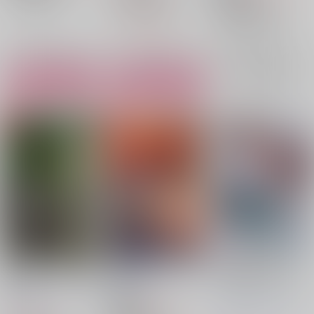
山田利吉×土井半助
落第忍者乱太郎
山田利吉
土井半助
○：在庫あり
山田利吉
土井半助
山田利吉×土井半助
△：在庫残りわずか
山田利吉
土井半助
×：在庫なし
サンプル
サンプル
サンプル
再販希望
カート
カート
土井半助・天鬼緊縛写
子守唄
子利土井アンソロジー
真集２
「お兄ちゃんといっし
赤星酒造
/
どぶろく
ょ！」
赤星酒造
/
どぶろく
スルメロケット
ソカ
787
円
18禁
（税込）
ビート
シマバランド