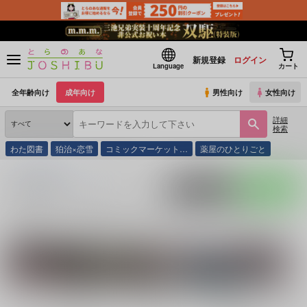
新規登録
ログイン
Language
カート
全年齢向け
成年向け
男性向け
女性向け
詳細
検索
わた図書
狛治×恋雪
コミックマーケット…
薬屋のひとりごと
とらのあな通販
同人誌
赤星酒造
入荷アラート
ポストする
LINEで送る
サークル：赤星酒造 同人誌・同人グッズ一覧
関連作家
関連ジャ
どぶろく
しいたけ
あたりめ
落第