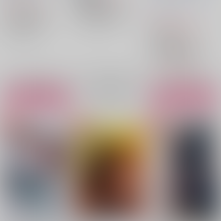
2,970
円
（税込）
落第忍者乱太郎
宇宙猫
コルゲェト
落第忍者乱太郎
山田利吉×土井半助
2,530
円
nanika
Pocome
瀬と
（税込）
土井半助
天鬼
山田利吉
土井半助
×：在庫なし
2,860円
11
%割引き
日光浴
murasaki_note
○：在庫あり
落第忍者乱太郎
みやこだより
Kei
ぺ
山田利吉×土井半助
ぺち山
hyper
赤星酒
山田利吉
土井半助
△：在庫残りわずか
造
千年飛翔星
きみに
夢中
sugarxsugar
サンプル
サンプル
サンプル
Tramont Tea Time
E-
再販希望
カート
カート
latte
夕焼け空
永劫回
帰
GatorsGastralia
与
助
/
あたりめ