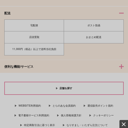
配送
宅配便
ポスト投函
店頭受取
おまとめ配送
11,000円（税込）以上で送料当社負担
便利な機能/サービス
店舗を探す
WEBSITE利用規約
とらのあな会員規約
通信販売ポイント規約
電子書籍サービス利用規約
個人情報保護方針
クッキーポリシー
特定商取引法に基づく表示
なりすまし・いたずら注文について