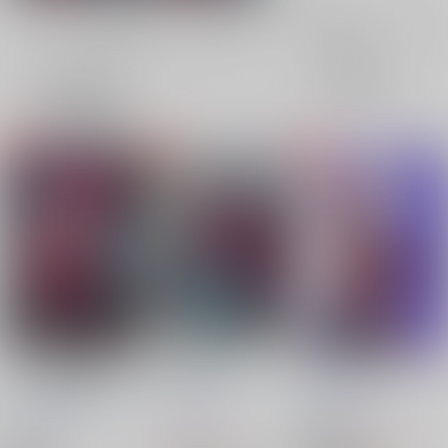
全年齢
成年
表示
3カ
2カ
1カ
追加検索条件
ラ
ラ
ラ
ム
ム
ム
表
表
表
示
示
示
シーズン2の4話エンデ
48h friends
Sinking Dive
ィング後のお話
るいかわ鹿クリニック
るいかわ鹿クリニック
るいかわ鹿クリニック
/
るいかわ
/
るいかわ
/
るいかわ
1,100
944
円
円
18禁
（税込）
（税込）