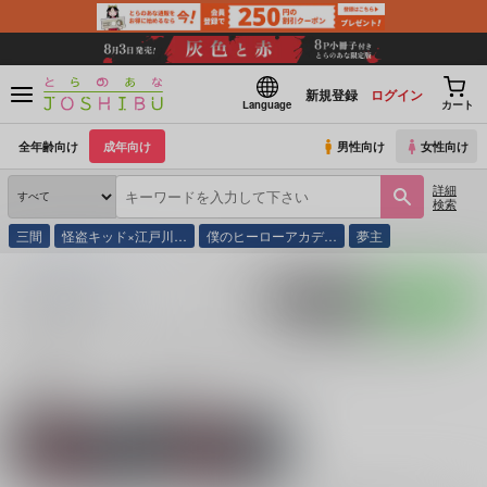
新規登録
ログイン
Language
カート
全年齢向け
成年向け
男性向け
女性向け
詳細
検索
三間
怪盗キッド×江戸川…
僕のヒーローアカデ…
夢主
とらのあな通販
同人誌
るいかわ鹿クリニック
入荷アラート
ポストする
LINEで送る
サークル：るいかわ鹿クリニック 同人誌・同人グッ
ズ一覧
関連作家
関連ジャンル
るいかわ
HAZBIN HOTEL