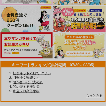
キーワードランキング(集計期間：07/30～08/05)
怪盗キッド×江戸川コナン
月刊少女野崎くん
君が言うには犬の恋
私の愛する圧制者
私立メロ高等学校
もっとみる