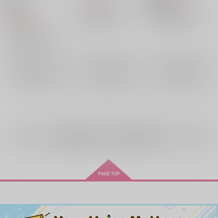
18禁
HAZBIN HOTEL
HAZBIN HOTEL
1,257
円
（税込）
ヴォックス×アラスター
ヴォックス×アラスター
HAZBIN HOTEL
ヴォックス
アラスター
×：在庫なし
×：在庫なし
ヴォックス×アラスター
アラスター
ヴォックス
アラスター
×：在庫なし
ヴォックス
サンプル
サンプル
サンプル
ヴァレンティノ
再販希望
再販希望
再販希望
全年齢
向けブランドの商品もみる