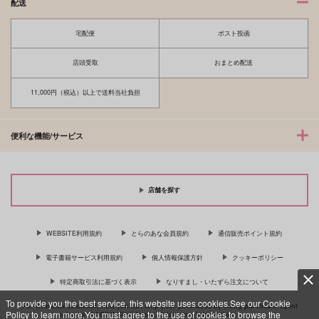
配送
宅配便
ポスト投函
店頭受取
おまとめ配送
11,000円（税込）以上で送料当社負担
便利な機能/サービス
店舗を探す
WEBSITE利用規約
とらのあな会員規約
通信販売ポイント規約
電子書籍サービス利用規約
個人情報保護方針
クッキーポリシー
特定商取引法に基づく表示
なりすまし・いたずら注文について
To provide you the best service, this website uses cookies.See our Cookie
For Overseas customer, now you can ship your purchases by using purchases agent
Policy to learn more.You must agree to the use of cookies to browse the
services “AOCS”! Click {more…} for more information …
more