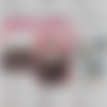
夏油傑
バクシー×ジャン
○：在庫あり
×：在庫なし
バクシー
ジャン
○：在庫あり
サンプル
サンプル
サンプル
再販希望
カート
カート
可惜夜に咲く花
I want your
紫丁香花
Attention!
ミズウオ。
/
無限
ミズウオ。
/
無限
ミズウオ。
/
無限
822
986
円
円
（税込）
（税込）
493
円
18禁
（税込）
呪術廻戦
五条悟
呪術廻戦