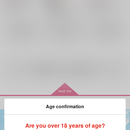
呪術廻戦
夏油傑
家入硝子
五条悟×夏油傑
五条悟
五条悟×夏油傑
五条悟
夏油傑
×：在庫なし
×：在庫なし
夏油傑
×：在庫なし
サンプル
サンプル
サンプル
再販希望
再販希望
再販希望
全年齢
向けブランドの商品もみる
Age confirmation
Are you over 18 years of age?