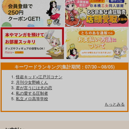
キーワードランキング(集計期間：07/30～08/05)
怪盗キッド×江戸川コナン
月刊少女野崎くん
君が言うには犬の恋
私の愛する圧制者
私立メロ高等学校
もっとみる