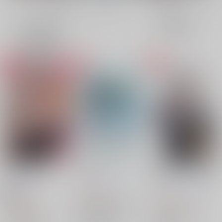
全年齢
成年
表示
3カ
2カ
1カ
追加検索条件
ラ
ラ
ラ
ム
ム
ム
表
表
表
示
示
示
I'll Be Honest
memories
もう一度、その手を掴
めたら
ミズウオ。
/
nira
ミズウオ。
/
無限
ミズウオ。
/
無限
787
円
18禁
（税込）
1,150
円
1,100
（税込）
円
呪術廻戦
五条悟
（税込）
呪術廻戦
五条悟
夏油傑
家入硝子
ラッキードッグ1