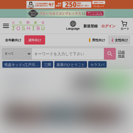
新規登録
ログイン
Language
カート
全年齢向け
成年向け
男性向け
女性向け
詳細
検索
怪盗キッド×江戸川…
三間
薬屋のひとりごと
カラスバ
とらのあな通販
同人誌
ミズウオ。
入荷アラート
ポストする
LINEで送る
サークル：ミズウオ。 同人誌・同人グッズ一覧
関連作家
関連ジャンル
nira
無限
ラッキードッグ1
呪