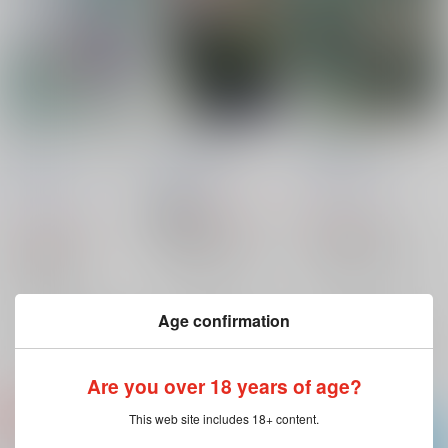
英雄でのろいやで先生
あなたと朝まで
あの日あのとき
で
乾眠クマムシ
/
乾眠クマムシ
/
乾眠クマムシ
/
zzkkzz（ぜっと）
zzkkzz（ぜっと）
zzkkzz（ぜっと）
787
787
円
18禁
円
（税込）
（税込）
1,100
円
（税込）
魔法使いの約束
魔法使いの約束
魔法使いの約束
レノックス×ファウスト
レノックス×ファウスト
ファウスト
ファウスト
レノックス
×：在庫なし
×：在庫なし
レノックス
ネロ
×：在庫なし
レノックス
ファウスト
Age confirmation
サンプル
サンプル
サンプル
再販希望
再販希望
再販希望
Are you over 18 years of age?
This web site includes 18+ content.