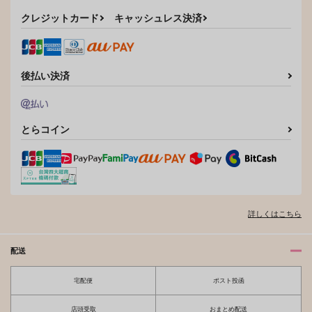
クレジットカード
キャッシュレス決済
後払い決済
とらコイン
詳しくはこちら
配送
宅配便
ポスト投函
店頭受取
おまとめ配送