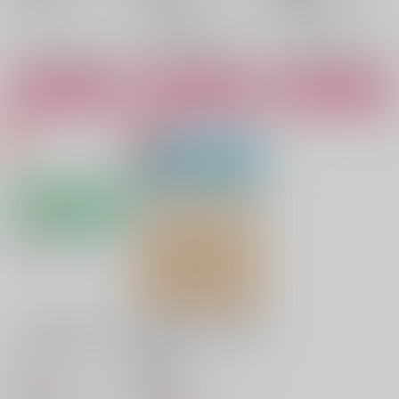
日比野カフカ×市川レノ
日比野カフカ
日比野カフカ×市川レノ
○：在庫あり
日比野カフカ
市川レノ
○：在庫あり
日比野カフカ
○：在庫あり
市川レノ
市川レノ
サンプル
サンプル
サンプル
カート
カート
カート
ソーダの泡みたいな恋
星のひだまり、月の海
月面回遊魚
/
シュウヤ
月面回遊魚
/
シュウヤ
1,729
円
18禁
（税込）
1,415
怪獣8号
円
（税込）