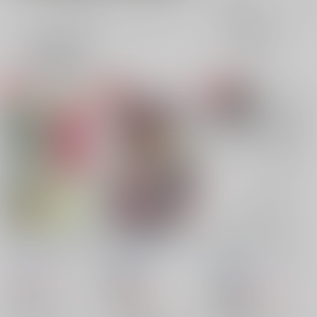
全年齢
成年
表示
3カ
2カ
1カ
追加検索条件
ラ
ラ
ラ
ム
ム
ム
表
表
表
示
示
示
心と口と行いと生活で
人生はロマンティック
君はスター、僕はシン
デレラ
月面回遊魚
/
シュウヤ
月面回遊魚
/
シュウヤ
月面回遊魚
/
シュウヤ
1,415
円
18禁
（税込）
2,357
円
18禁
1,887
（税込）
怪獣8号
円
（税込）
怪獣8号
日比野カフカ×市川レノ
怪獣8号