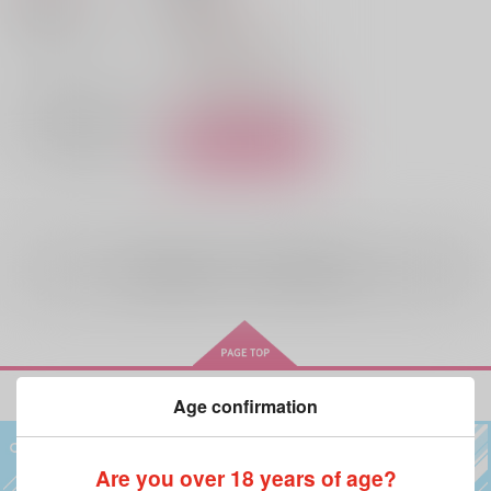
日比野カフカ×市川レノ
怪獣8号
日比野カフカ
日比野カフカ×市川レノ
×：在庫なし
市川レノ
日比野カフカ
△：在庫残りわずか
市川レノ
サンプル
サンプル
再販希望
カート
全年齢
向けブランドの商品もみる
Age confirmation
Are you over 18 years of age?