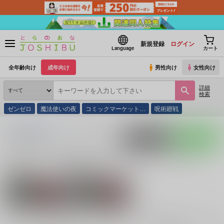
新規登録
ログイン
Language
カート
全年齢向け
成年向け
男性向け
女性向け
詳細
検索
ゼンゼロ
魔法使いの夜
コミックマーケット…
呪術廻戦
とらのあな通販
同人誌
月面回遊魚
入荷アラート
ポストする
LINEで送る
サークル：月面回遊魚 同人誌・同人グッズ一覧
関連作家
関連ジャンル
シュウヤ
怪獣8号