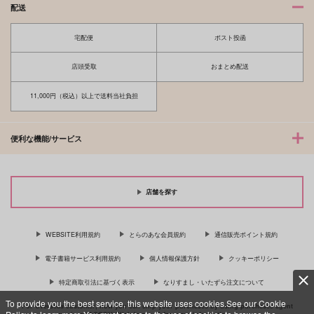
配送
宅配便
ポスト投函
店頭受取
おまとめ配送
11,000円（税込）以上で送料当社負担
便利な機能/サービス
店舗を探す
WEBSITE利用規約
とらのあな会員規約
通信販売ポイント規約
電子書籍サービス利用規約
個人情報保護方針
クッキーポリシー
特定商取引法に基づく表示
なりすまし・いたずら注文について
To provide you the best service, this website uses cookies.See our Cookie
For Overseas customer, now you can ship your purchases by using purchases agent