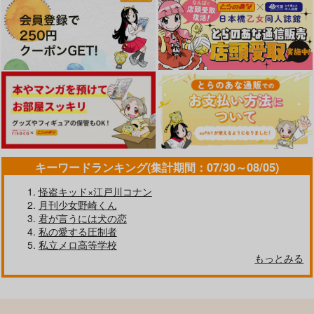
キーワードランキング(集計期間：07/30～08/05)
怪盗キッド×江戸川コナン
月刊少女野崎くん
君が言うには犬の恋
私の愛する圧制者
私立メロ高等学校
もっとみる