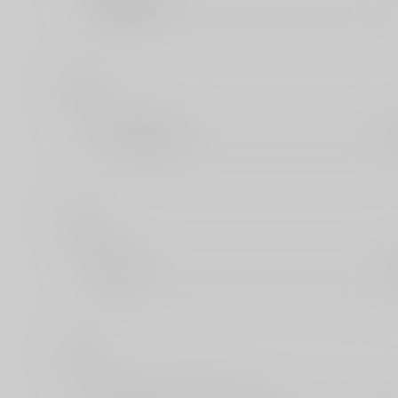
お
オークラ出版
か
海王社
き
キルタイムコミュニケーション