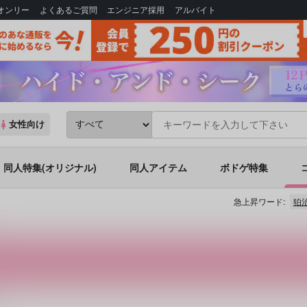
Bオンリー
よくあるご質問
エンジニア採用
アルバイト
女性向け
同人特集(オリジナル)
同人アイテム
ボドゲ特集
急上昇ワード:
狛