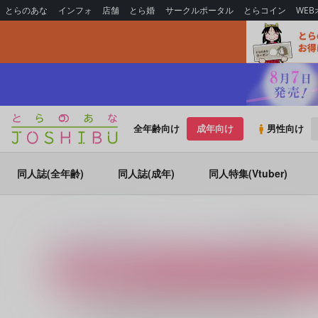
とらのあな
インフォ
店舗
とら婚
サークルポータル
とらコイン
WE
全年齢向け
成年向け
男性向け
同人誌(全年齢)
同人誌(成年)
同人特集(Vtuber)
とらのあな女子部通販
コミック・ラノベ・書籍
出版社一覧
出版社一覧
とらのあな通信販売に在庫がある商品が対象です。