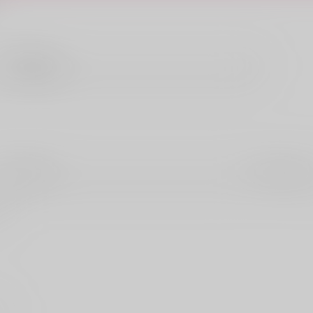
。
秋田書店
一迅社
一水社