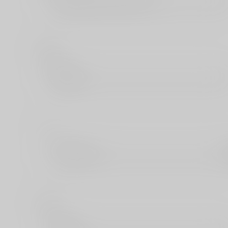
け
幻冬舎
こ
コアマガジン
さ
三交社