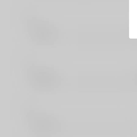
た
大洋図書
と
東京漫画社
に
日本文芸社