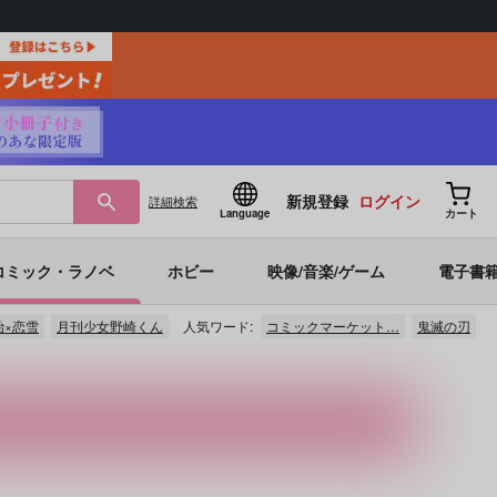
新規登録
ログイン
詳細
検索
Language
カート
コミック・ラノベ
ホビー
映像/音楽/ゲーム
電子書
治×恋雪
月刊少女野崎くん
人気ワード:
コミックマーケット…
鬼滅の刃