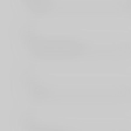
芳文社
も
モバイルメディアリサーチ
り
リブレ
ろ