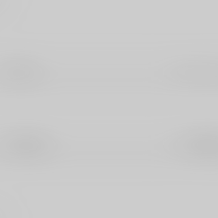
宙出版
オーバー
笠倉出版社
KADOK