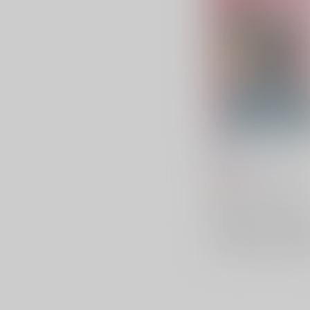
仕事終わりにいつものと
三水横丁
/
三水廉
986
円
（税込）
名探偵コナン
警察学校組
×：在庫なし
サンプル
再販