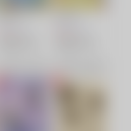
隙に好きって！
遠いけど近い
三水横丁
/
三水廉
三水横丁
/
三水廉
787
629
円
円
（税込）
（税込）
僕のヒーローアカデミア
僕のヒーローアカデミア
白雲朧×相澤消太
白雲朧
白雲朧×相澤消太
白雲朧
相澤消太
相澤消太
×：在庫なし
×：在庫なし
サンプル
再販希望
サンプル
再販希望