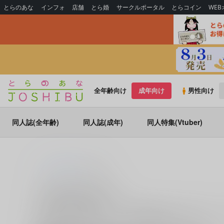
とらのあな
インフォ
店舗
とら婚
サークルポータル
とらコイン
WE
全年齢向け
成年向け
男性向け
同人誌(全年齢)
同人誌(成年)
同人特集(Vtuber)
とらのあな通販
三水廉
三水廉 の商品一覧
三水廉
に関する
商品
は、
21
件お取り扱いがございます。
関する
商品
を探すなら、とらのあな通販にお任せください