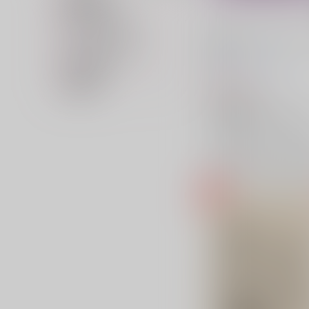
専売フラグ名
キャラクター名
ひろれファッションブッ
vol.4
カップリング名
三水横丁
/
三水廉
在庫状況
787
価格帯
円
（税込）
名探偵コナン
諸伏景光×降谷零
諸伏景
降谷零
×：在庫なし
サンプル
再販