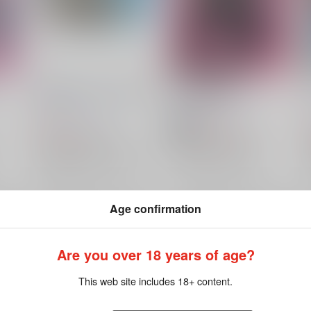
A組の3バカカレンダー2025
猫化の個性事故
三水横丁
/
三水廉
三水横丁
/
三水廉
787
787
円
円
18禁
（税込）
（税込）
僕のヒーローアカデミア
僕のヒーローアカデミア
白雲朧
相澤消太
山田ひざし
オールマイト×相澤消太
オールマイト
相澤消太
×：在庫なし
×：在庫なし
Age confirmation
希望
サンプル
再販希望
サンプル
再販希望
Are you over 18 years of age?
This web site includes 18+ content.