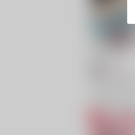
First Time with you!
三水横丁
/
三水廉
787
円
18禁
（税込）
僕のヒーローアカデミア
プレゼント・マイク×相澤消
プレゼント・マイク
相澤
×：在庫なし
サンプル
再販