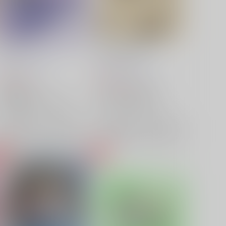
アクター！2
さかなに釣られて
三水横丁
/
三水廉
三水横丁
/
三水廉
787
472
円
円
（税込）
（税込）
名探偵コナン
僕のヒーローアカデミア
諸伏景光×降谷零
諸伏景光
オールマイト×相澤消太
降谷零
オールマイト
相澤消太
×：在庫なし
×：在庫なし
サンプル
再販希望
サンプル
再販希望