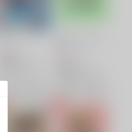
アクター
ひろれファッションブック
vol.3
三水横丁
/
三水廉
三水横丁
/
三水廉
629
円
（税込）
787
円
（税込）
名探偵コナン
名探偵コナン
諸伏景光×降谷零
諸伏景光
諸伏景光×降谷零
諸伏景光
降谷零
×：在庫なし
降谷零
×：在庫なし
サンプル
再販希望
サンプル
再販希望