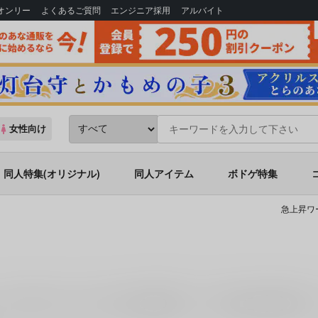
Bオンリー
よくあるご質問
エンジニア採用
アルバイト
女性向け
同人特集(オリジナル)
同人アイテム
ボドゲ特集
急上昇ワ
「
ひろれファッションブックvol.4
(
三水横丁
)」
「
舞台レポ本
(
三水横丁
)
。