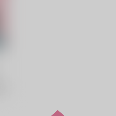
こで
希望