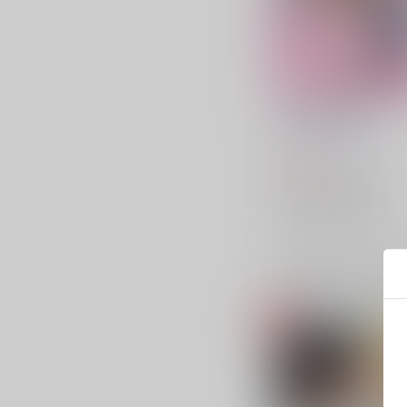
心の壁を飛び越えろ！
三水横丁
/
三水廉
472
円
（税込）
僕のヒーローアカデミア
オールマイト×相澤消太
オールマイト
相澤消太
×：在庫なし
サンプル
再販