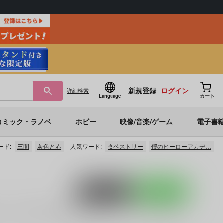
新規登録
ログイン
詳細
検索
Language
カート
コミック・ラノベ
ホビー
映像/音楽/ゲーム
電子書
ード:
三間
灰色と赤
人気ワード:
タペストリー
僕のヒーローアカデ…
ポストする
LINEで送る
」
など
に関する人気作品を多数揃えております。
三水廉
に