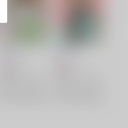
LET's TRY!?
primavera
三水横丁
/
三水廉
三水横丁
/
三水廉
165
658
円
円
（税込）
（税込）
名探偵コナン
名探偵コナン
スコッチ×バーボン
諸伏景光
スコッチ×バーボン
諸伏景光
降谷零
降谷零
×：在庫なし
×：在庫なし
サンプル
再販希望
サンプル
再販希望