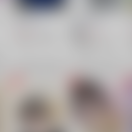
ク
舞台レポ本
愛しのきずあと
三水横丁
/
三水廉
三水横丁
/
三水廉
787
472
円
円
18禁
（税込）
（税込）
名探偵コナン
警察学校組
名探偵コナン
諸伏景光×降谷零
諸伏景光
×：在庫なし
光
降谷零
×：在庫なし
希望
サンプル
再販希望
サンプル
再販希望