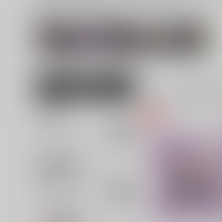
関連サークル
関連ジャンル
僕のヒーローア
三水横丁
名探偵コナン
カデミア
女性向け
全年齢
18
並び順
追加検索条件
追加キーワード
カテゴリ
対象年齢