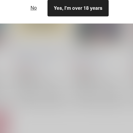
No
Yes, I'm over 18 years
ひろれファッションブック2
ねんねんころり
三水横丁
/
三水廉
三水横丁
/
三水廉
787
493
円
円
（税込）
（税込）
名探偵コナン
名探偵コナン
太
諸伏景光×降谷零
諸伏景光
諸伏景光×降谷零
諸伏景光
消太
降谷零
降谷零
×：在庫なし
×：在庫なし
希望
サンプル
再販希望
サンプル
再販希望