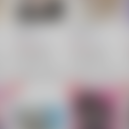
。
目が覚めたら
名前で呼んで！
三水横丁
/
三水廉
三水横丁
/
三水廉
1,100
472
円
円
（税込）
（税込）
僕のヒーローアカデミア
僕のヒーローアカデミア
ざし
オールマイト×相澤消太
オールマイト×相澤消太
オールマイト
相澤消太
オールマイト
相澤消太
×：在庫なし
×：在庫なし
希望
サンプル
再販希望
サンプル
再販希望