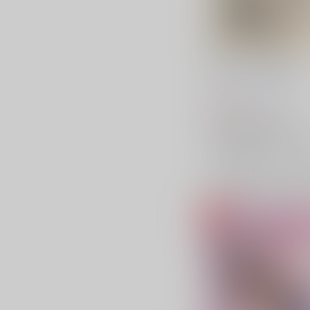
3バカ、カレー屋に行く
三水横丁
/
三水廉
472
円
（税込）
僕のヒーローアカデミア
白雲朧
相澤消太
山田ひ
×：在庫なし
サンプル
再販