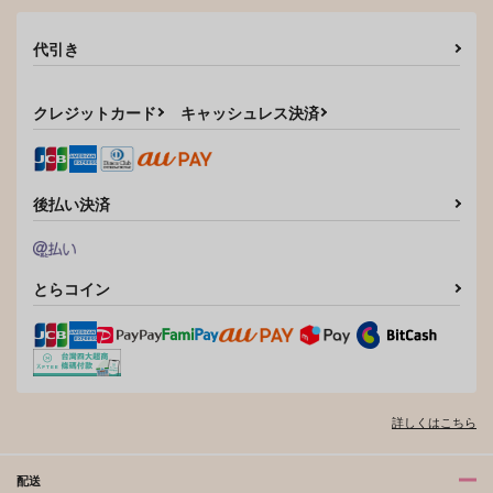
代引き
クレジットカード
キャッシュレス決済
後払い決済
とらコイン
詳しくはこちら
配送