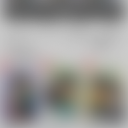
女性向け
電子書籍
電子書籍
全年齢
成年
全年齢
成年
16件
23件
0件
0件
表示
3カ
2カ
1カ
追加検索条件
ラ
ラ
ラ
ム
ム
ム
表
表
表
示
示
示
堕ちるつもりも 堕と
絆13のおかえし
結局オレが悪いんだよ