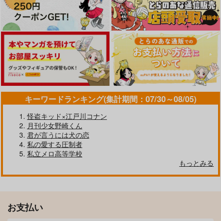
キーワードランキング(集計期間：07/30～08/05)
怪盗キッド×江戸川コナン
月刊少女野崎くん
君が言うには犬の恋
私の愛する圧制者
私立メロ高等学校
もっとみる
お支払い