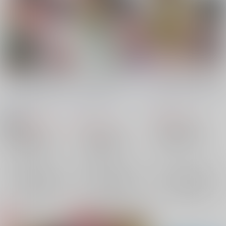
ぐだ♂ラシュのぐだ男
マスター is アンダー
白野と立香のギル談話
くんがラシュぐだ♂を
ザ ウェザー
ろうげつ缶
/
ろうげつ
夢で見たがる話
ろうげつ缶
/
ろうげつ
ろうげつ缶
/
ろうげつ
琳
琳
琳
657
円
（税込）
859
657
円
円
18禁
（税込）
（税込）
Fate/Grand Order
Fate/Grand Order
Fate/Grand Order
藤丸立香（ぐだ男）
アーラシュ×ぐだ男
ぐだ男×アーラシュ
岸波白野（ザビ男）
×：在庫なし
アーラシュ
ぐだ男
ぐだ男
アーラシュ
×：在庫なし
×：在庫なし
BB
アストルフォ
サンプル
サンプル
サンプル
再販希望
再販希望
再販希望