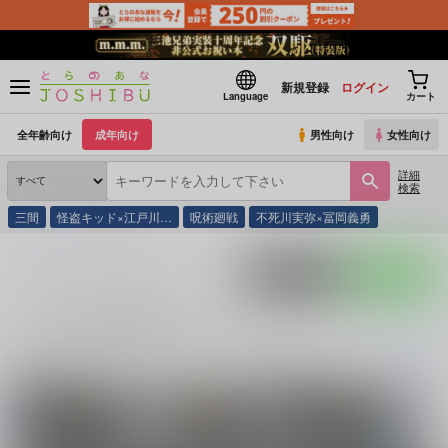
新規登録
ログイン
Language
カート
全年齢向け
成年向け
男性向け
女性向け
詳細
検索
三間
怪盗キッド×江戸川…
呪術廻戦
不死川実弥×冨岡義勇
とらのあな通販
ろうげつ琳
ポストする
LINEで送る
ろうげつ琳 の商品一覧
ろうげつ琳
に関する
商品
は、
23
件お取り扱いがございます。
「
堕ちるつ
続きを読む
関連サークル
関連ジャンル
ろうげつ缶
笹草＆ろうげつ缶
Fate/Grand Order
落第