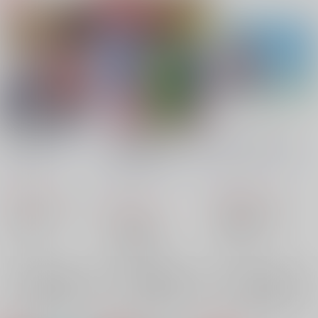
常世の花月
チョロ松が五つ子と兄
My son is my son
弟だった話
ろうげつ缶
/
ろうげつ
ろうげつ缶
/
ろうげつ
ろうげつ缶
/
ろうげつ
琳
琳
琳
574
440
円
円
（税込）
（税込）
660
円
（税込）
うたわれるもの
ハク
暗殺教室
潮田渚
おそ松さん
オウギ
潮田広海
松野チョロ松
×：在庫なし
×：在庫なし
松野カラ松
×：在庫なし
松野トド松
サンプル
サンプル
サンプル
再販希望
再販希望
再販希望