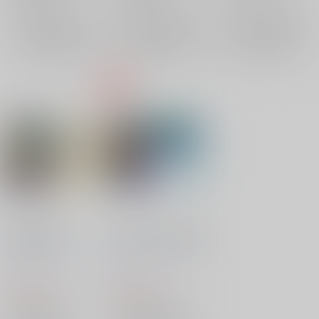
メディア
サンプル
サンプル
サンプル
再販希望
再販希望
再販希望
役目を終えた日
BOY meets his KING
ろうげつ缶
/
ろうげつ
ろうげつ缶
/
ろうげつ
琳
琳
440
550
円
円
（税込）
（税込）
アルスラーン戦記
アルスラーン戦記