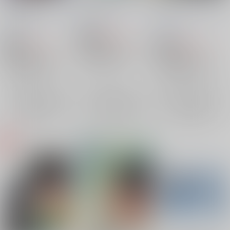
すつもりも
な
ろうげつ缶
/
ろうげつ
ろうげつ缶
/
ろうげつ
ろうげつ缶
/
ろうげつ
琳
琳
琳
822
円
18禁
（税込）
787
822
円
18禁
円
18禁
（税込）
（税込）
Fate/Grand Order
Fate/Grand Order
Fate/Grand Order
藤丸立香（ぐだ男）×アーラシュ
藤丸立香（ぐだ男）×アーラシュ
藤丸立香（ぐだ男）×アーラシュ
アーラシュ
×：在庫なし
藤丸立香（ぐだ男）
藤丸立香（ぐだ男）
×：在庫なし
藤丸立香（ぐだ男）
×：在庫なし
アーラシュ
アーラシュ
サンプル
サンプル
サンプル
再販希望
再販希望
再販希望