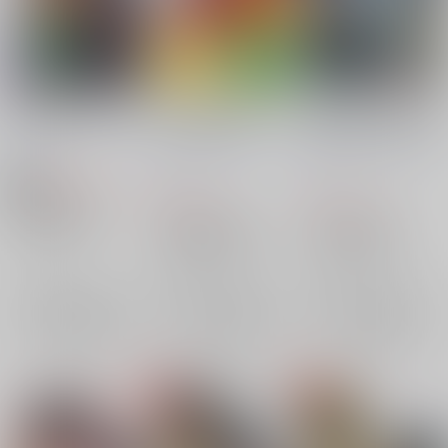
あなたの影といた間
なんでそうすぐにステ
受肉したアーラシュが
ラをしたがるの
ぐだ男くんと生きてる
ろうげつ缶
/
ろうげつ
ろうげつ缶
/
ろうげつ
ろうげつ缶
/
ろうげつ
琳
琳
琳
860
円
18禁
（税込）
658
657
円
円
（税込）
（税込）
Fate/Grand Order
Fate/Grand Order
Fate/Grand Order
ぐだ男×アーラシュ
藤丸立香（ぐだ男）×アーラシュ
ぐだ男×アーラシュ
アーラシュ
×：在庫なし
ぐだ男
アーラシュ
アーラシュ
ぐだ男
×：在庫なし
藤丸立香（ぐだ男）
×：在庫なし
サンプル
サンプル
サンプル
再販希望
再販希望
再販希望