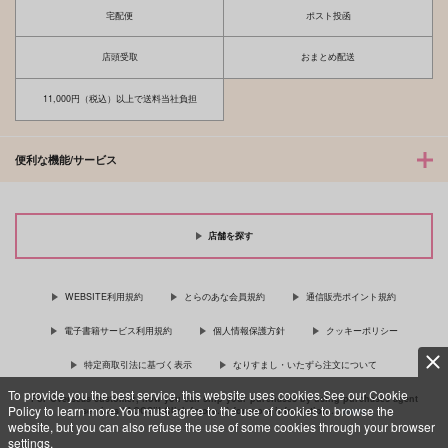
宅配便
ポスト投函
店頭受取
おまとめ配送
11,000円（税込）以上で送料当社負担
便利な機能/サービス
店舗を探す
WEBSITE利用規約
とらのあな会員規約
通信販売ポイント規約
電子書籍サービス利用規約
個人情報保護方針
クッキーポリシー
特定商取引法に基づく表示
なりすまし・いたずら注文について
To provide you the best service, this website uses cookies.See our Cookie
For Overseas customer, now you can ship your purchases by using purchases agent
Policy to learn more.You must agree to the use of cookies to browse the
services “AOCS”! Click {more…} for more information …
more
website, but you can also refuse the use of some cookies through your browser
settings.