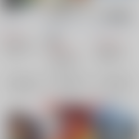
kisser
傍らでずっと見てきた
『風雲小子與信差清
美しいもの
八』『左近的料理』繁
ろうげつ缶
/
ろうげつ
體字版
ろうげつ缶
/
ろうげつ
ろうげつ缶
/
ろうげつ
琳
琳
琳
822
円
（税込）
1,210
18禁
円
（税込）
Fate/Grand Order
1,032
円
落第忍者乱太郎
（税込）
藤丸立香（ぐだ男）×アーラシュ
猪名寺乱太郎
清八
Fate/Grand Order
藤丸立香（ぐだ男）
×：在庫なし
川西左近
ぐだ男×アーラシュ
アーラシュ
×：在庫なし
アーラシュ
×：在庫なし
藤丸立香（ぐだ男）
サンプル
サンプル
サンプル
再販希望
再販希望
再販希望