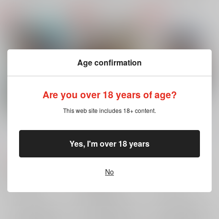
Age confirmation
Are you over 18 years of age?
This web site includes 18+ content.
若モノ道士！
アクリルキーホルダー
帝都ハク組ブラザーズ
ぐだ男＆アーラシュ＆
ろうげつ缶
/
ろうげつ
ろうげつ缶
/
ろうげつ
アーサー
ろうげつ缶
/
ろうげつ
琳
Yes, I'm over 18 years
琳
琳
657
574
円
円
（税込）
（税込）
986
円
（税込）
封神演義
太公望
うたわれるもの
ハク
No
Fate/Grand Order
崇黒虎
黄天化
オウギ
キウル
ぐだ男
アーラシュ
×：在庫なし
×：在庫なし
アーサー・ペンドラゴン〔プロトタイプ〕
×：在庫なし
サンプル
サンプル
サンプル