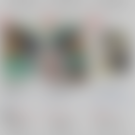
再販希望
再販希望
再販希望
お前は間違ってるって
You're My Hero, I'm
パルスつれづれ
言って!!
Your Hero!
ろうげつ缶
笹草＆ろ
ろうげつ缶
/
ろうげつ
ろうげつ缶
/
ろうげつ
うげつ缶
/
ろうげつ琳
琳
琳
東野ハル
660
739
657
円
円
円
18禁
（税込）
（税込）
（税込）
アルスラーン戦記
Fate/Grand Order
Fate/Grand Order
アルスラーン
エラム
ぐだ男×アーラシュ
ぐだ男×アーラシュ
ダリューン
アーラシュ
ぐだ男
アーラシュ
ぐだ男
×：在庫なし
×：在庫なし
×：在庫なし