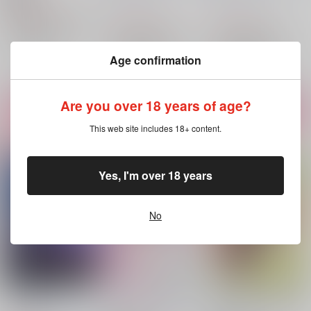
1,007
円
（税込）
1,144
715
円
円
（税込）
（税込）
機動戦士ガンダムSEED FREEDOM
ヒプノシスマイク
ヒプノシスマイク
アスラン×カガリ
碧棺左馬刻×山田一郎
碧棺左馬刻×山田一郎
アスラン・ザラ
○：在庫あり
Age confirmation
碧棺左馬刻
山田一郎
碧棺左馬刻
山田一郎
×：在庫なし
カガリ・ユラ・アスハ
○：在庫あり
サンプル
サンプル
サンプル
Are you over 18 years of age?
再販希望
カート
カート
This web site includes 18+ content.
Yes, I'm over 18 years
No
私の太陽
オナニストのアム◯
業火の撹乱 鷹の深情
け