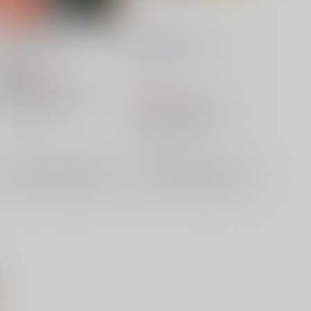
BORDER LINE
相棒はおまわりさん！
うおのめ
/
のめ
34企画
/
のめ
マックロ
さつ
や
658
円
18禁
（税込）
2,463
キミガシネ -多数決デスゲーム-
円
（税込）
篠木敬二×千堂院紗良
キミガシネ -多数決デスゲーム-
篠木敬二
千堂院紗良
篠木敬二×千堂院紗良
×：在庫なし
篠木敬二
千堂院紗良
×：在庫なし
サンプル
再販希望
サンプル
再販希望