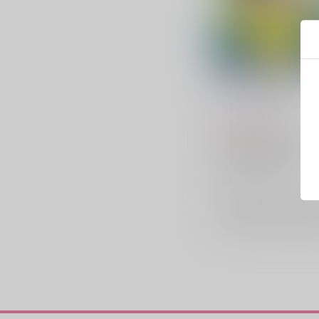
アノニマスの棺桶
Perio.
/
なおや
1,150
円
（税込）
キミガシネ -多数決デスゲー
篠木敬二×千堂院紗良
千堂院紗良
篠木敬二
×：在庫なし
サンプル
再販