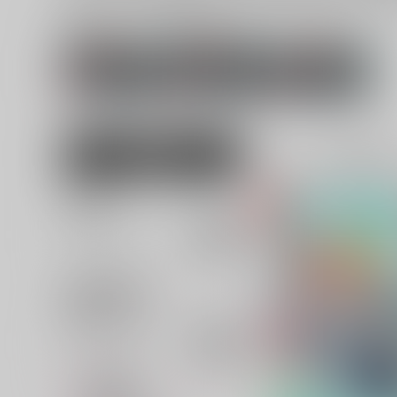
関連ジャンル
関連キャラクター
キミガシネ -多数
千堂院紗良
篠木敬二
決デスゲーム-
女性向け
全年齢
5
並び順
追加検索条件
追加キーワード
カテゴリ
対象年齢