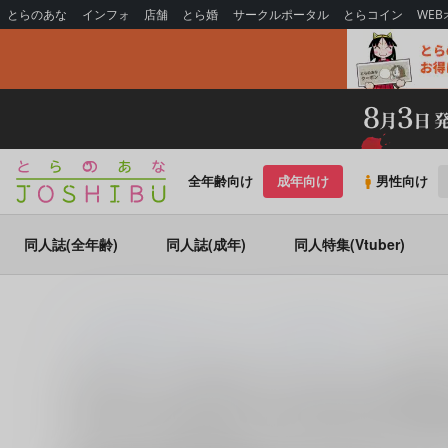
とらのあな
インフォ
店舗
とら婚
サークルポータル
とらコイン
WE
全年齢向け
成年向け
男性向け
同人誌(全年齢)
同人誌(成年)
同人特集(Vtuber)
とらのあな通販
同人誌
キミガシネ -多数決デスゲーム-
篠木敬
篠木敬二×千堂院紗良 (
キミガシネ -多数
篠木敬二×千堂院紗良 (
キミガシネ -多数決デスゲーム-
)
に関
に関する人気作品を多数揃えております。
篠木敬二×千堂