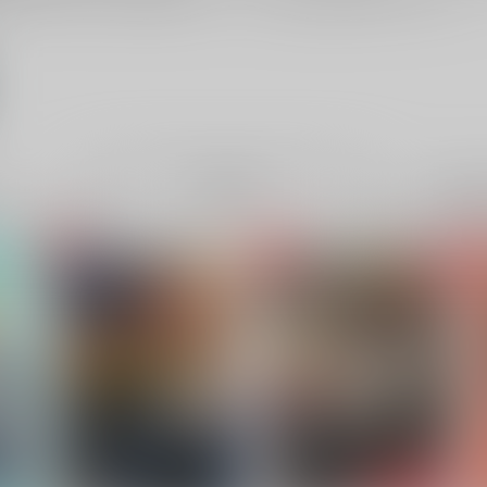
電子書
成年
件
8件