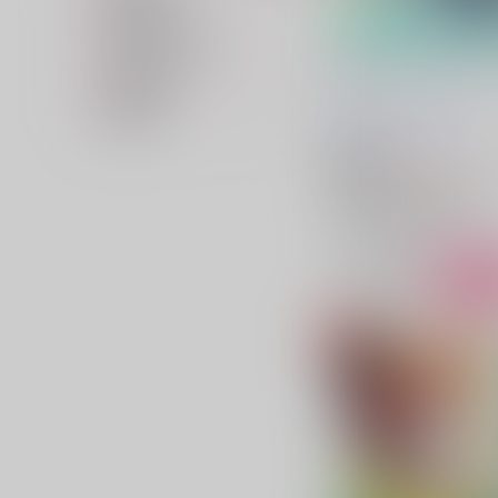
専売フラグ名
キャラクター名
セカンド・メイビー・フ
スト
在庫状況
lemon torte
CHEDDAR
価格帯
CHEESE
/
チェユ
1,415
円
18禁
（税込）
キミガシネ -多数決デスゲー
篠木敬二×千堂院紗良
千堂院紗良
篠木敬二
○：在庫あり
サンプル
カ