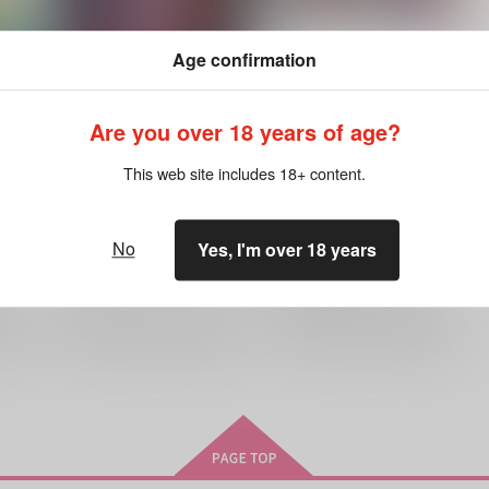
Age confirmation
Are you over 18 years of age?
Move on
ケイジさんとサラさんがタピ
オカデートするそうですよ!?
Royal-55aT
/
きこ綾三
This web site includes 18+ content.
うおのめ
/
のめ
860
円
（税込）
493
円
（税込）
ム-
キミガシネ -多数決デスゲーム-
キミガシネ -多数決デスゲーム-
篠木敬二×千堂院紗良
No
Yes, I'm over 18 years
篠木敬二×千堂院紗良
篠木敬二
千堂院紗良
×：在庫なし
篠木敬二
千堂院紗良
×：在庫なし
希望
サンプル
再販希望
サンプル
再販希望