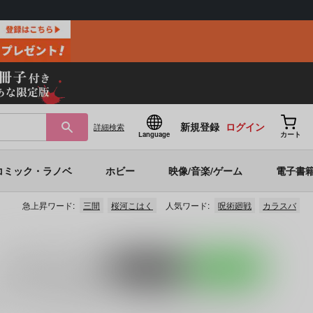
新規登録
ログイン
詳細
検索
Language
カート
コミック・ラノベ
ホビー
映像/音楽/ゲーム
電子書
急上昇ワード:
三間
桜河こはく
人気ワード:
呪術廻戦
カラスバ
入荷アラート
を設定
ポストする
LINEで送る
・ファースト
(
lemon torte
)」
「
Delicate
(
カイバツ５１
)」
など