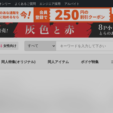
Bオンリー
よくあるご質問
エンジニア採用
アルバイト
女性向け
同人特集(オリジナル)
同人アイテム
ボドゲ特集
二×千堂院紗良
決デスゲーム-
)カップリングの同人誌一覧
する
同人誌
は、
8
件お取り扱いがございます。
「
セカンド・メイビー
院紗良
に関する
同人誌
を探すなら、とらのあな通販にお任せください。