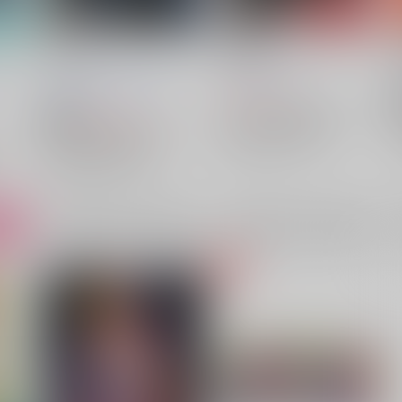
ァー
Delicate
RECORD
カイバツ５１
どす黒い。
/
lemon torte
/
チェユ
Batsudo
ﾏｯｸﾛ
チェユ
1,320
円
（税込）
3,500
円
キミガシネ -多数決デスゲーム-
18禁
（税込）
篠木敬二×千堂院紗良
キミガシネ -多数決デスゲーム-
ム-
篠木敬二
千堂院紗良
篠木敬二×千堂院紗良
×：在庫なし
篠木敬二
千堂院紗良
×：在庫なし
ート
サンプル
再販希望
サンプル
再販希望