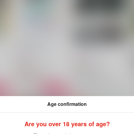
ねこが兄さん！？
その名を呼んで、佳なる君
月代と花
/
ちくわ部
白紗楼
/
鳳 梨亜
472
944
円
円
（税込）
（税込）
鬼滅の刃
鬼滅の刃
時透有一郎×時透無一郎
時透有一郎×時透無一郎
時透有一郎
時透無一郎
時透有一郎
時透無一郎
△：在庫残りわずか
×：在庫なし
ート
サンプル
カート
サンプル
再販希望
Age confirmation
Are you over 18 years of age?