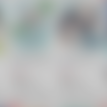
明けても暮れても君が好き
切っても切れない∞がある
arch
/
朔
arch
/
朔
440
724
円
円
（税込）
（税込）
鬼滅の刃
鬼滅の刃
時透有一郎×時透無一郎
時透有一郎×時透無一郎
時透無一郎
時透有一郎
時透無一郎
時透有一郎
×：在庫なし
×：在庫なし
希望
サンプル
再販希望
サンプル
再販希望