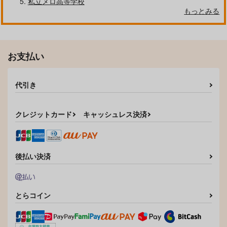
私立メロ高等学校
もっとみる
お支払い
代引き
クレジットカード
キャッシュレス決済
後払い決済
とらコイン