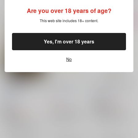
Are you over 18 years of age?
This web site includes 18+ content.
Yes, I'm over 18 years
No
それが恋なら実に不合
小生と俺と オレと余
初雪と小説家と一文無
理なものだよ
と
し
彼誰サルヴァトーレ
/
ごましお赤飯
/
よん
はなびえ
/
春近
ぱんぷ
787
787
円
円
18禁
（税込）
（税込）
440
円
ヒプノシスマイク
18禁
ヒプノシスマイク
（税込）
夢野幻太郎×有栖川帝統
夢野幻太郎×有栖川帝統
ヒプノシスマイク
夢野幻太郎
夢野幻太郎
夢野幻太郎×有栖川帝統
×：在庫なし
×：在庫なし
有栖川帝統
有栖川帝統
夢野幻太郎
×：在庫なし
有栖川帝統