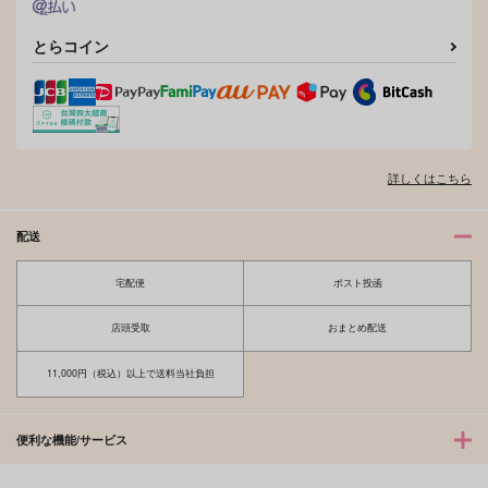
とらコイン
詳しくはこちら
配送
宅配便
ポスト投函
店頭受取
おまとめ配送
11,000円（税込）以上で送料当社負担
便利な機能/サービス