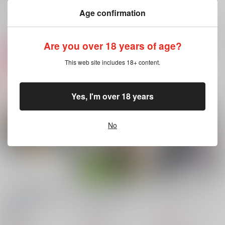
マレウス・ドラコニア
マレウス×レオナ
マレウス×レオナ
×：在庫なし
Age confirmation
レオナ・キングスカラー
マレウス・ドラコニア
マレウス・ドラコニア
○：在庫あり
○：在庫あり
レオナ・キングスカラー
レオナ・キングスカラー
サンプル
サンプル
サンプル
Are you over 18 years of age?
再販希望
カート
カート
This web site includes 18+ content.
Yes, I'm over 18 years
No
これはマレレオ女体化
マレウスとレオナの中
Sand,Send,Shadow
妊娠１８禁本です ～
身が子供になっちゃう
ニコ産
/
ニッ
四人目妊娠してるのに
本
SAPURI
/
さぷり
肉屋敷
/
性次郎
まだ無自覚らしんス
472
円
（税込）
よ。ほんと鈍すぎるん
787
円
18禁
（税込）