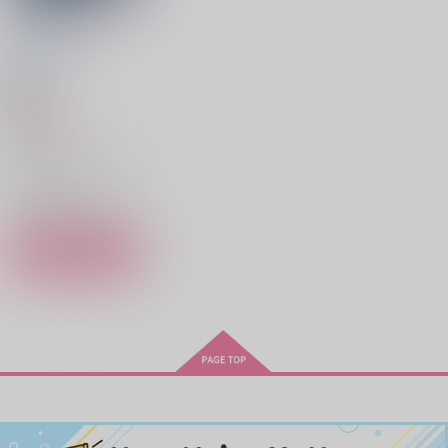
UNDER GLASS
BLACK LABEL
/
HERO
18禁
1,260
円
（税込）
その他
ジェイド×ジェイド（NPC）
ジェイド・リーチ
○：在庫あり
サンプル
カート