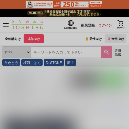
新規登録
ログイン
Language
カート
全年齢向け
成年向け
男性向け
女性向け
詳細
検索
灰色と赤
桜河こはく
Dr.STONE
夢主
とらのあな通販
同人誌
その他
ジェイド×ジェイド（NPC）
入荷アラート
ポストする
LINEで送る
ジェイド×ジェイド（NPC） (
その他
)カップリングの
同人誌一覧
ジェイド×ジェイド（NPC） (
その他
)
に関する
同人誌
は、
1
件お取り扱い
続きを読む
関連ジャンル
関連キャラクター
その他
ジェイド・リーチ