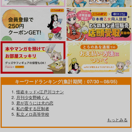
キーワードランキング(集計期間：07/30～08/05)
怪盗キッド×江戸川コナン
月刊少女野崎くん
君が言うには犬の恋
私の愛する圧制者
私立メロ高等学校
もっとみる