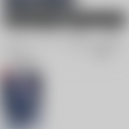
女性向け
電子書籍
電子書籍
全年齢
成年
全年齢
成年
0件
1件
0件
0件
表示
3カ
2カ
1カ
追加検索条件
ラ
ラ
ラ
ム
ム
ム
表
表
表
示
示
示