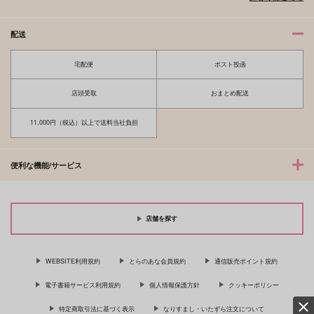
配送
宅配便
ポスト投函
店頭受取
おまとめ配送
11,000円（税込）以上で送料当社負担
便利な機能/サービス
店舗を探す
WEBSITE利用規約
とらのあな会員規約
通信販売ポイント規約
電子書籍サービス利用規約
個人情報保護方針
クッキーポリシー
特定商取引法に基づく表示
なりすまし・いたずら注文について