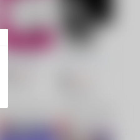
シガーが奏でる日曜日
報いか、それとも
ブギウギ天丼王国
/
NAO
リセットボタン
/
リセットボ
タン
1,257
円
18禁
（税込）
787
崩壊：スターレイル
円
18禁
（税込）
ギャラガー×サンデー
崩壊：スターレイル
ギャラガー
サンデー
ギャラガー×サンデー
×：在庫なし
サンデー
ギャラガー
×：在庫なし
サンプル
再販希望
サンプル
再販希望