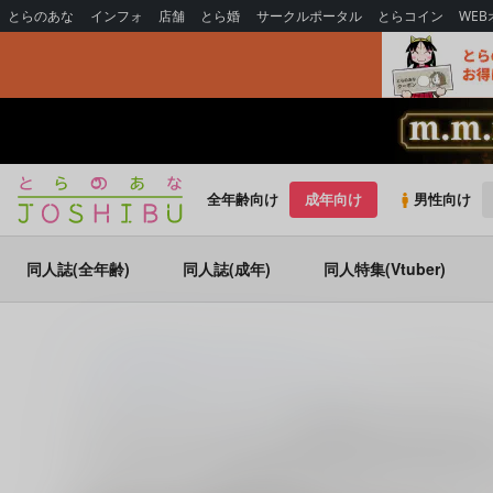
とらのあな
インフォ
店舗
とら婚
サークルポータル
とらコイン
WE
全年齢向け
成年向け
男性向け
同人誌(全年齢)
同人誌(成年)
同人特集(Vtuber)
とらのあな通販
同人誌
崩壊：スターレイル
ギャラガー×サン
ギャラガー×サンデー (
崩壊：スターレイ
ギャラガー×サンデー (
崩壊：スターレイル
)
に関する
同人誌
など
に関する人気作品を多数揃えております。
ギャラガー