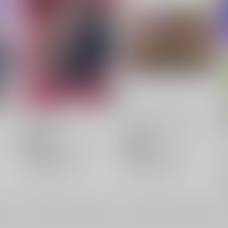
Birdy,Birdy.
小鳥ちゃんオシオキた～いむ
/
妹
蒟蒻ホスピタル
/
やくじ
犬小屋
/
げろいぬ
787
787
円
円
18禁
18禁
（税込）
（税込）
崩壊：スターレイル
崩壊：スターレイル
ギャラガー×サンデー
ギャラガー×サンデー
ギャラガー
サンデー
サンデー
ギャラガー
×：在庫なし
×：在庫なし
希望
サンプル
再販希望
サンプル
再販希望