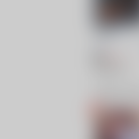
不審な隣人
リセットボタン
/
リセッ
タン
605
円
18禁
（税込）
崩壊：スターレイル
ギャラガー×サンデー
ギャラガー
サンデー
×：在庫なし
サンプル
再販