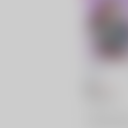
GrandSlam
土砂降りパーカッション
子
787
円
18禁
（税込）
崩壊：スターレイル
ギャラガー×サンデー
ギャラガー
サンデー
×：在庫なし
サンプル
再販