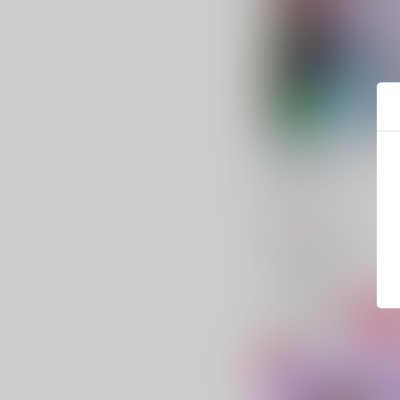
The possibilities are
endless!
ROAS
/
マメイモ
715
円
（税込）
崩壊：スターレイル
ギャラガー×サンデー
ギャラガー
サンデー
○：在庫あり
サンプル
カ