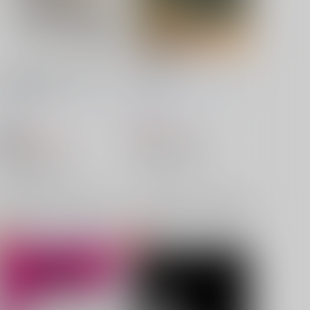
ギャーギャー騒ぐなら◯◯◯
Sun Palm
で黙らせるぞ
リマギンガに願いを
/
マイク
リセットボタン
/
リセットボ
ロ菩薩
タン
550
円
（税込）
605
円
18禁
（税込）
崩壊：スターレイル
崩壊：スターレイル
ギャラガー×サンデー
ギャラガー×サンデー
ギャラガー
サンデー
×：在庫なし
ギャラガー
サンデー
×：在庫なし
サンプル
再販希望
サンプル
再販希望