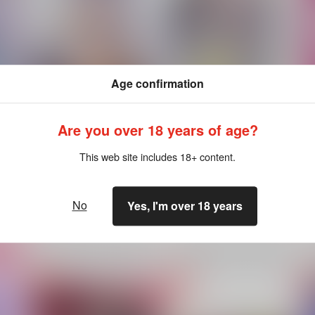
Age confirmation
Lost at sea
Sunny Side Up
Are you over 18 years of age?
星屑葬
/
さんこ
蒟蒻ホスピタル
/
やくじ
This web site includes 18+ content.
787
787
円
円
18禁
（税込）
（税込）
崩壊：スターレイル
崩壊：スターレイル
ギャラガー×サンデー
ギャラガー×サンデー
No
Yes, I'm over 18 years
サンデー
ギャラガー
ギャラガー
サンデー
×：在庫なし
×：在庫なし
ート
サンプル
再販希望
サンプル
再販希望