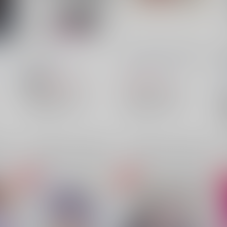
おしおき！！
ギャラデーアクリルブロック
トボ
ハムカツ12
/
ちと
ハムカツ12
/
ちと
308
1,430
円
円
18禁
（税込）
（税込）
崩壊：スターレイル
崩壊：スターレイル
ギャラガー×サンデー
ギャラガー×サンデー
ギャラガー
サンデー
ギャラガー
サンデー
×：在庫なし
×：在庫なし
希望
サンプル
再販希望
サンプル
再販希望