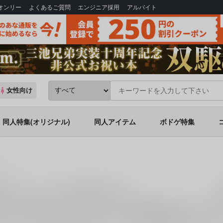
Bオンリー
よくあるご質問
エンジニア採用
アルバイト
女性向け
同人特集(オリジナル)
同人アイテム
ボドゲ特集
デー
ル
)カップリングの同人誌一覧
は、
20
件お取り扱いがございます。
「
深夜20時、酩酊。
(
リセットボ
×サンデー
に関する
同人誌
を探すなら、とらのあな通販にお任せくださ