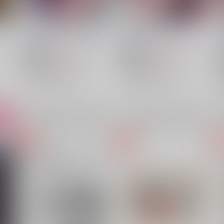
ピンクの嘘でもキミが好き！
誘って捕って逃さない
トボ
反省を促すダンス
/
RIB
反省を促すダンス
/
RIB
1,100
1,257
円
円
18禁
18禁
（税込）
（税込）
崩壊：スターレイル
崩壊：スターレイル
ギャラガー×サンデー
ギャラガー×サンデー
ギャラガー
サンデー
ギャラガー
サンデー
×：在庫なし
×：在庫なし
ート
サンプル
再販希望
サンプル
再販希望