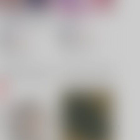
どうやら俺はこの小鳥を手放
賽はきみ次第
すのが惜しくなったらしい
NIRABOZU
/
にら
NIRABOZU
/
にら
1,100
円
18禁
（税込）
629
円
18禁
（税込）
崩壊：スターレイル
崩壊：スターレイル
ギャラガー×サンデー
ギャラガー×サンデー
サンデー
ギャラガー
×：在庫なし
サンデー
ギャラガー
×：在庫なし
サンプル
再販希望
サンプル
再販希望