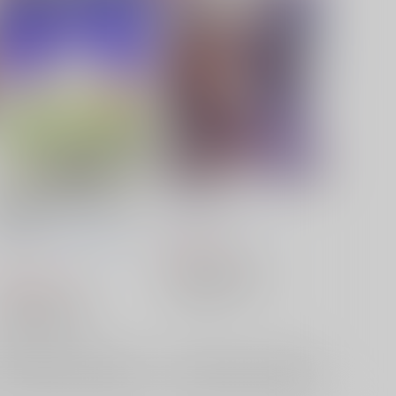
DREAM BOARD・DREAM
ミソカゴト。
WORLD
ROAS＋
/
てぃんいち
ギンギラギンに縞模様
/
ギン
574
円
（税込）
シマ
崩壊：スターレイル
1,257
円
（税込）
ギャラガー×サンデー
崩壊：スターレイル
ギャラガー
サンデー
×：在庫なし
ギャラガー×サンデー
サンデー
ギャラガー
×：在庫なし
サンプル
再販希望
サンプル
再販希望