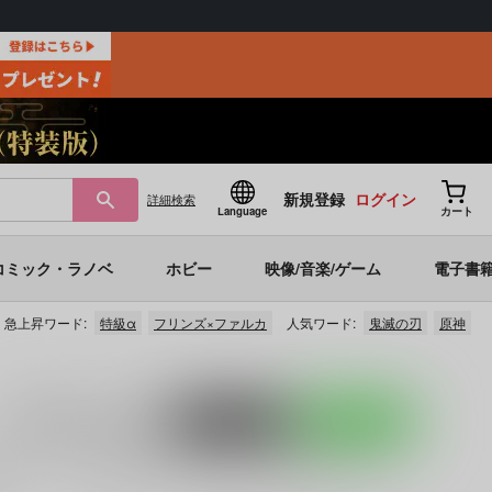
新規登録
ログイン
詳細
検索
Language
カート
コミック・ラノベ
ホビー
映像/音楽/ゲーム
電子書
急上昇ワード:
特級α
フリンズ×ファルカ
人気ワード:
鬼滅の刃
原神
入荷アラート
を設定
ポストする
LINEで送る
タン
)」
「
ピンクの嘘でもキミが好き！
(
反省を促すダンス
)」
い。