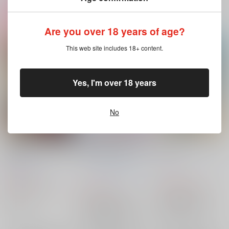
再販希望
再販希望
カート
Are you over 18 years of age?
This web site includes 18+ content.
Yes, I'm over 18 years
No
ジョカステだヨ！全員
悪役令嬢！波多野さん
AI甘利
集合
タチバナ館
イツカノ
タチバナ館
/
ひなせゆ
横濱海星商會
/
ベス
キミヘ
daldal
/
ひなせ
うき
550
ゆうき
ミノリ
たる
円
（税込）
1,300
円
（税込）
572
円
（税込）
ジョーカー・ゲーム
ジョーカー・ゲーム
ジョーカー・ゲーム
甘利
甘利×波多野
甘利
甘利×波多野
波多野
×：在庫なし
波多野
×：在庫なし
甘利
×：在庫なし