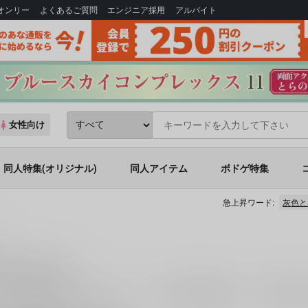
Bオンリー
よくあるご質問
エンジニア採用
アルバイト
女性向け
同人特集(オリジナル)
同人アイテム
ボドゲ特集
急上昇ワード:
灰色と
ン
の同人誌一覧
、
96
件お取り扱いがございます。
「
Fill
(
その色眼鏡の下
)」
「
孤毒のワ
のあな通販にお任せください。