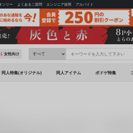
Bオンリー
よくあるご質問
エンジニア採用
アルバイト
女性向け
同人特集(オリジナル)
同人アイテム
ボドゲ特集
扱いがございます。
「
刃ちゃんまとめ・銀
(
k4m
)」
「
刃と銀狼・実装
あな通販にお任せください。