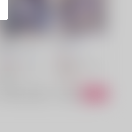
Flying to the merry-go-
E:1001
round
LETRA
/
滝太郎
MILK BAR
/
シロガネヒナ
629
円
（税込）
707
円
（税込）
崩壊：スターレイル
ホタル
崩壊：スターレイル
ホタル
星
銀狼
銀狼
刃
△：在庫残りわずか
×：在庫なし
サンプル
再販希望
サンプル
カート