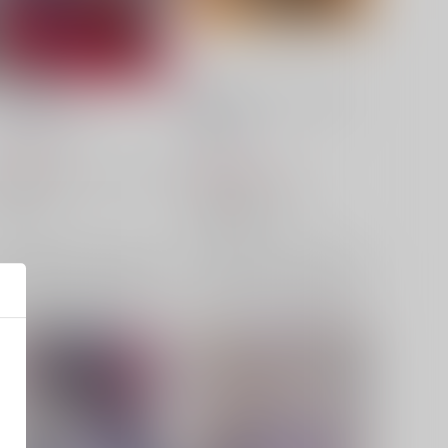
刃chanまとめ2
星核ハンターハロウィングッ
ズセット
k4m
/
k4m
k4m
/
k4m
787
円
（税込）
1,980
円
（税込）
崩壊：スターレイル
刃
銀狼
崩壊：スターレイル
刃
カフカ
カフカ
銀狼
×：在庫なし
×：在庫なし
サンプル
再販希望
サンプル
再販希望