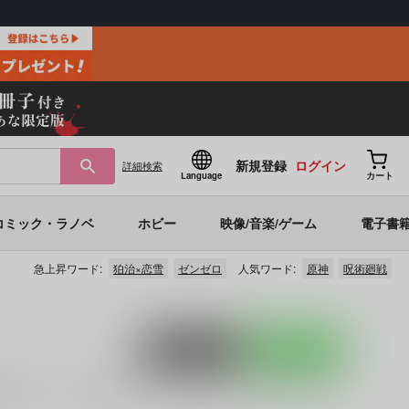
新規登録
ログイン
詳細
検索
Language
カート
コミック・ラノベ
ホビー
映像/音楽/ゲーム
電子書
急上昇ワード:
狛治×恋雪
ゼンゼロ
人気ワード:
原神
呪術廻戦
ポストする
LINEで送る
記念トートバッグ
(
八千代瑪
)」
など
に関する人気作品を多数