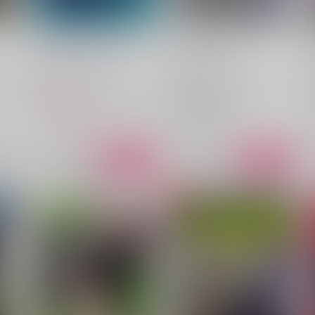
刃と銀狼・実装記念トートバ
何なのこの世界！？
ッグ
k4m
/
k4m
八千代瑪
/
佐島キロノバ
787
円
（税込）
2,357
円
（税込）
銀狼
崩壊：スターレイル
刃
崩壊：スターレイル
刃
銀狼
カフカ
銀狼
△：在庫残りわずか
○：在庫あり
希望
サンプル
カート
サンプル
カート