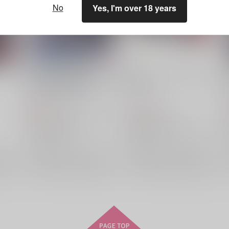
No
Yes, I'm over 18 years
絶対セックスさせたいハッカ
星核ハンターアクリルキーホ
ーVS不同意性交を許さない刃
ルダー
丹
絶華
/
シノミヤゼッカ
nook
/
エヌ
598
787
円
円
（税込）
（税込）
崩壊：スターレイル
刃×丹恒
崩壊：スターレイル
刃
丹恒
銀狼
星核ハンター
カフカ
銀狼
刃
×：在庫なし
×：在庫なし
希望
サンプル
再販希望
サンプル
再販希望