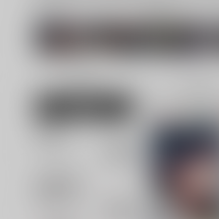
関連ジャンル
関連カップリング
崩壊：スターレ
原神
星×カフカ
イル
男性向け
全年齢
15
女性向け
並び順
追加検索条件
追加キーワード