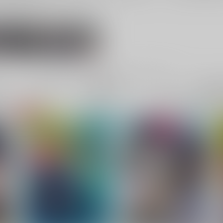
刃×丹恒
星核ハンター
電子書
成年
件
15件