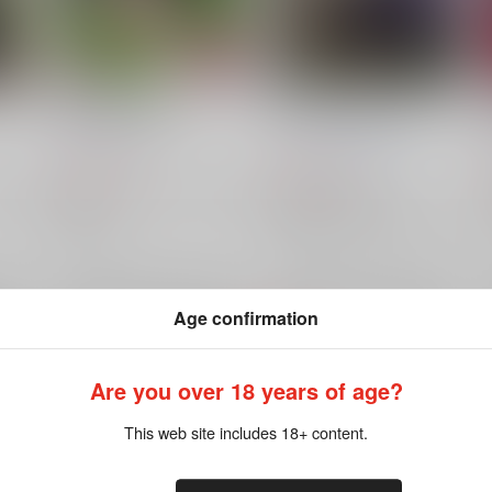
刃、女体化、受難。
オールドラングサイン
k4m
/
k4m
八千代瑪
/
佐島キロノバ
787
787
円
円
（税込）
（税込）
銀狼
崩壊：スターレイル
刃
銀狼
崩壊：スターレイル
雲璃
星×カフカ
星
銀狼
カフカ
×：在庫なし
×：在庫なし
希望
サンプル
再販希望
サンプル
再販希望
Age confirmation
Are you over 18 years of age?
This web site includes 18+ content.