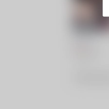
EYES ON YOU
KUGINI
/
いかなご
629
円
（税込）
原神
胡桃
銀狼
×：在庫なし
サンプル
再販