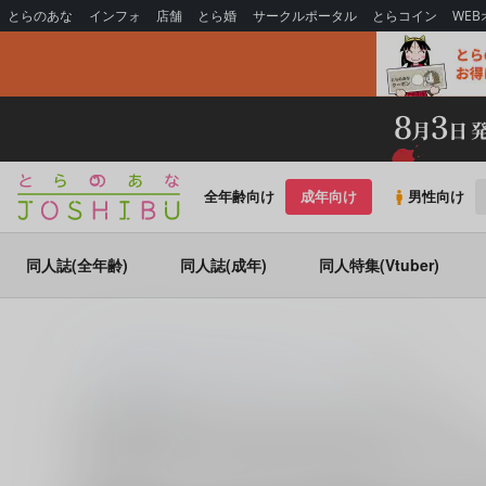
とらのあな
インフォ
店舗
とら婚
サークルポータル
とらコイン
WE
全年齢向け
成年向け
男性向け
同人誌(全年齢)
同人誌(成年)
同人特集(Vtuber)
とらのあな通販
同人誌
崩壊：スターレイル
銀狼
銀狼 (
崩壊：スターレイル
)の同人誌一覧
銀狼 (
崩壊：スターレイル
)
に関する
同人誌
は、
15
件お取り
揃えております。
銀狼
に関する
同人誌
を探すなら、とらの