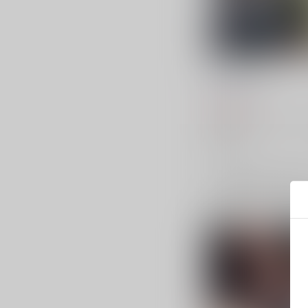
刃chanまとめ3
k4m
/
k4m
787
円
（税込）
崩壊：スターレイル
刃
カフカ
×：在庫なし
サンプル
再販