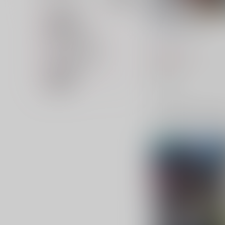
カテゴリ
対象年齢
刃ちゃんまとめ・銀
専売フラグ名
k4m
/
k4m
キャラクター名
787
円
（税込）
カップリング名
崩壊：スターレイル
刃
在庫状況
カフカ
価格帯
×：在庫なし
サンプル
再販