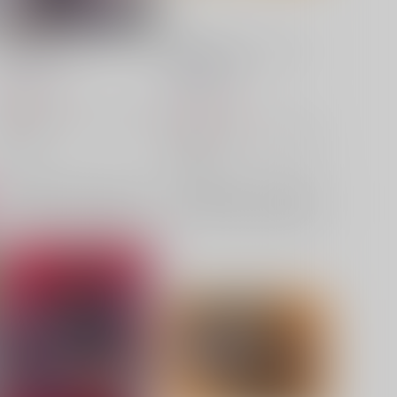
刃chanまとめ
星核ハンターハロウィンミニ
アクスタセット
k4m
/
k4m
k4m
/
k4m
787
円
（税込）
3,144
円
（税込）
崩壊：スターレイル
刃
銀狼
崩壊：スターレイル
刃
銀狼
カフカ
カフカ
×：在庫なし
×：在庫なし
サンプル
再販希望
サンプル
再販希望