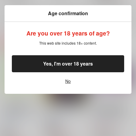
×：在庫なし
アッシュ・リンクス
奥村英二
×：在庫なし
奥村英二
Age confirmation
サンプル
サンプル
サンプル
再販希望
再販希望
再販希望
Are you over 18 years of age?
This web site includes 18+ content.
Yes, I'm over 18 years
No
その後の幸福な彼ら
BABY FISH総集編
【合冊】忘却曲線
【上巻】
Vol.1
Book:01（※おためし
用）
愛の話をしよう。
/
ｍ
http:404
/
Re:
http:404
/
Re:
ｍ
2,956
18禁
円
（税込）
2,530
円
18禁
BANANA FISH
（税込）