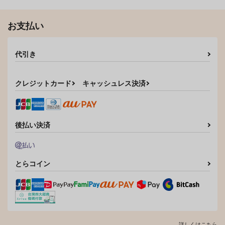
お支払い
代引き
クレジットカード
キャッシュレス決済
後払い決済
とらコイン
詳しくはこちら